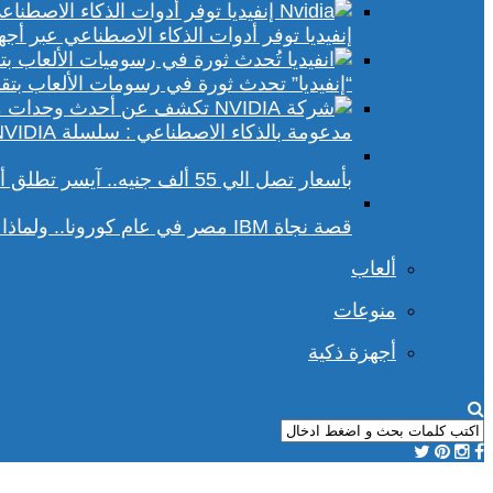
إنفيديا توفر أدوات الذكاء الاصطناعي عبر أجهزة الكمبيوتر ا
“إنفيديا” تحدث ثورة في رسومات الألعاب بتقنيات DLSS 4 و racing
مدعومة بالذكاء الاصطناعي : سلسلة NVIDIA الجديدة تفتح آفاقًا أوسع في عالم رسومات الكمبيوتر
بأسعار تصل الي 55 ألف جنيه.. آيسر تطلق أجهزة بريداتور لمحبي الألعاب
قصة نجاة IBM مصر في عام كورونا.. ولماذا يجب علينا أن نحسد موظفي الشركة؟
ألعاب
منوعات
أجهزة ذكية