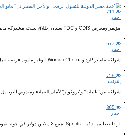
711
أخبار
مؤتمر ومعرض CDIS و FDC يعلنان إطلاق نسخة مشتركة مايو القادم
673
أخبار
شراكة ماستركارد و Women Choice لتوفير مليون فرصة عمل للنساء بحلول 2030
758
إنترنت
شراكة بين”طلبات” و”تروكولر” لأمان العملاء ومندوبي التوصيل
805
أخبار
لرحلة تعليمية ذكية.. Sprints تجمع 3 ملايين دولار في جولة تمويل جديدة