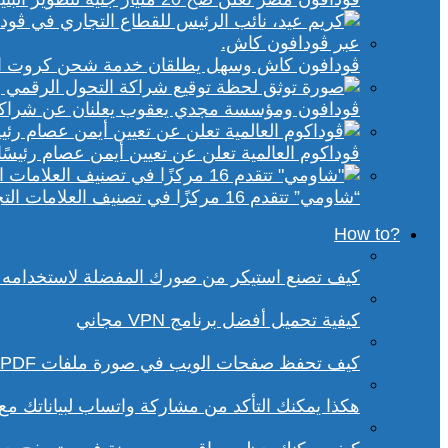
ڤودافون كاش وسهل يطلقان خدمة شحن كروت الكهر
ڤودافون ومؤسسة مجدي يعقوب يعلنان عن شراكة ا
ڤوداكوم العالمية تعلن عن تعيين أيمن عصام رئيسًا 
“شاومي” تتقدم 16 مركزًا في تصنيف العلامات التجارية الأكثر تأثيرًا في إفريقيا لعام 2025
?How to
كيف تصنع استيكر من صورك المفضلة لاستخدامه 
كيفية تحميل أفضل برنامج VPN مجاني
كيف تحفظ صفحات الويب في صورة ملفات PDF من داخل متصفح كروم؟
هكذا يمكنك التأكد من مشاركة واتساب لبياناتك م