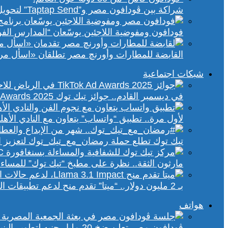
شراكة بين ڤودافون مصر و”Taptap Send” لتحويل الأموال من 30 دولة لمحفظة “فودافون كاش”
فودافون ومفوضية اللاجئين يوسّعان “المدارس الفورية” إلى 70 مدرسة 
القابضة للمطارات وأورنچ مصر تطلقان «اسأل مر
شبكات اجتماعية
في ديسمبر القادم.. جوائز تيك توك Ad Awards 2025 تحتفي بالإبداع الإعلاني في الشرق الأوسط
لأول مرة.. تطبيق “واتساب” يتعاون مع النادي الأ
تيك توك تطلع حملة رمضان_مع_تيك_توك لتعزيز ال
مارثون الثقة.. نظرة على مطبخ “تيك توك” للمساء
بـ 2 مليون دولار.. “ميتا” تقدم منح لدعم تطبيقات الذكاء الاصطناعي في إفريقيا والشرق الأوسط
هواتف
ڤودافون مصر تعلن ضخ 20 مليار جنيه لتطوير البنية التحتية الرقمية