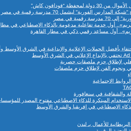
رقمية في مصر
يم».. أول مساعد رقمي ذكي في مطار القاهرة
هلي ونجوم الفن لإطلاق حزم ملصقات
روابط الاجتماعية
لة والشفافية في سنغافورة