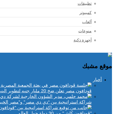
تطبيقات
كمبيوتر
ألعاب
منوعات
أجهزة ذكية
موقع مشبك
أخبار
ڤودافون مصر تعلن ضخ 20 مليار جنيه لتطوير البنية التحتية الرقمية
شراكة استراتيجية بين “دي دي مصر” و”مصر الخير