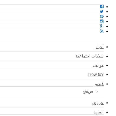
أخبار
شبكات اجتماعية
هواتف
?How to
فيديو
س&ج
عروض
المزيد