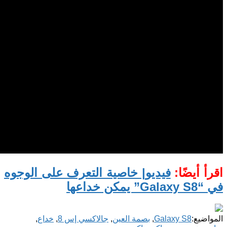
اقرأ أيضًا:
فيديو| خاصية التعرف على الوجوه
في “Galaxy S8” يمكن خداعها
المواضيع:
Galaxy S8
,
بصمة العين
,
جالاكسي إس 8
,
خداع
,