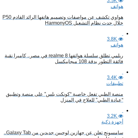
3.5K
هواتف
هواوي تكشف عن مواصفات وتصميم هاتفها الرائد القادم P50
خلال حدث نظام التشغيل HarmonyOS
3.8K
هواتف
ريلمي تطلق سلسلة هواتفها realme 8 في مصر.. كاميرا نقية
فائقة التطور بدقة 108 ميجابيكسل
3.4K
تطبيقات
منصة الطبي تفعل خاصية “كونكت بلس” على منصة وتطبيق
“عيادة الطبي” للعلاج في المنزل
3.2K
أجهزة ذكية
سامسونج تعلن عن جهازين لوحيين جديدين من Galaxy Tab..