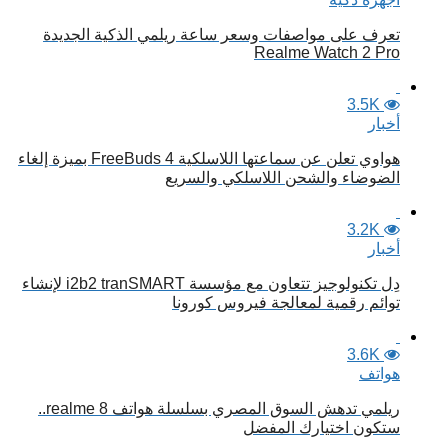
تعرف على مواصفات وسعر ساعة ريلمي الذكية الجديدة
Realme Watch 2 Pro
3.5K
أخبار
هواوي تعلن عن سماعتها اللاسلكية FreeBuds 4 بميزة إلغاء
الضوضاء والشحن اللاسلكي والسريع
3.2K
أخبار
دِل تكنولوجيز تتعاون مع مؤسسة i2b2 tranSMART لإنشاء
توائم رقمية لمعالجة فيروس كورونا
3.6K
هواتف
ريلمي تدهش السوق المصري بسلسلة هواتف realme 8..
ستكون اختيارك المفضل