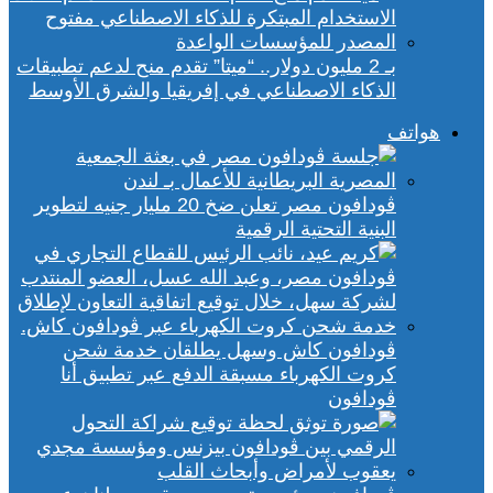
بـ 2 مليون دولار.. “ميتا” تقدم منح لدعم تطبيقات
الذكاء الاصطناعي في إفريقيا والشرق الأوسط
هواتف
ڤودافون مصر تعلن ضخ 20 مليار جنيه لتطوير
البنية التحتية الرقمية
ڤودافون كاش وسهل يطلقان خدمة شحن
كروت الكهرباء مسبقة الدفع عبر تطبيق أنا
ڤودافون