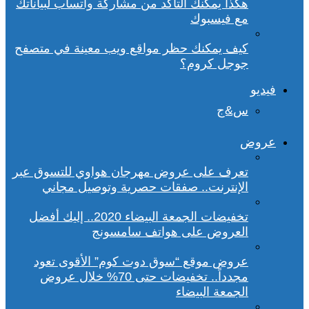
هكذا يمكنك التأكد من مشاركة واتساب لبياناتك
مع فيسبوك
كيف يمكنك حظر مواقع ويب معينة في متصفح
جوجل كروم؟
فيديو
س&ج
عروض
تعرف على عروض مهرجان هواوي للتسوق عبر
الإنترنت.. صفقات حصرية وتوصيل مجاني
تخفيضات الجمعة البيضاء 2020.. إليك أفضل
العروض على هواتف سامسونج
عروض موقع “سوق دوت كوم” الأقوى تعود
مجدداً.. تخفيضات حتى 70% خلال عروض
الجمعة البيضاء