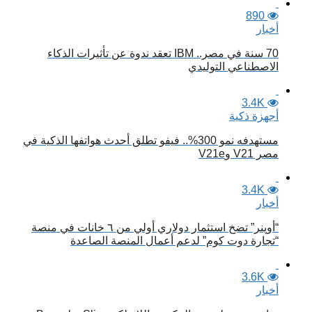
890
أخبار
70 سنة في مصر.. IBM تعقد ندوة عن تأثيرات الذكاء
الاصطناعي التوليدي
3.4K
أجهزة ذكية
مستهدفه نمو 300%.. فيفو تطلق أحدث هواتفها الذكية في
مصر V21 وV21e
3.4K
أخبار
“أوپنر” تضخ استثمار دولاري أولي من ٦ خانات في منصة
“تجارة دوت كوم” لدعم أعمال المنصة الصاعدة
3.6K
أخبار