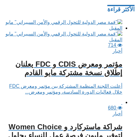
الأكثر قراءة
714
أخبار
مؤتمر ومعرض CDIS و FDC يعلنان
إطلاق نسخة مشتركة مايو القادم
أعلنت اللجنة المنظمة المشتركة بين مؤتمر ومعرض FDC
خلال فعاليات الدورة السادسة، ومؤتمر ومعرض...
680
أخبار
شراكة ماستركارد و Women Choice
لتوفير مليون فرصة عمل للنساء بحلول