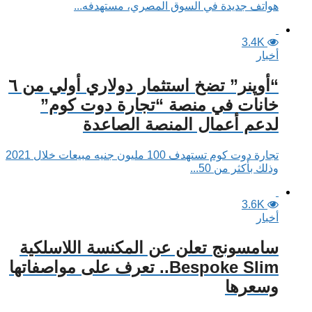
هواتف جديدة في السوق المصري، مستهدفه...
3.4K
أخبار
“أوپنر” تضخ استثمار دولاري أولي من ٦
خانات في منصة “تجارة دوت كوم”
لدعم أعمال المنصة الصاعدة
تجارة دوت كوم تستهدف 100 مليون جنيه مبيعات خلال 2021
وذلك بأكثر من 50...
3.6K
أخبار
سامسونج تعلن عن المكنسة اللاسلكية
Bespoke Slim.. تعرف على مواصفاتها
وسعرها