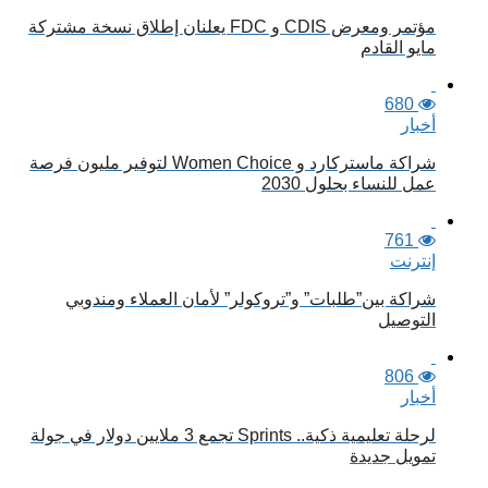
مؤتمر ومعرض CDIS و FDC يعلنان إطلاق نسخة مشتركة
مايو القادم
680
أخبار
شراكة ماستركارد و Women Choice لتوفير مليون فرصة
عمل للنساء بحلول 2030
761
إنترنت
شراكة بين”طلبات” و”تروكولر” لأمان العملاء ومندوبي
التوصيل
806
أخبار
لرحلة تعليمية ذكية.. Sprints تجمع 3 ملايين دولار في جولة
تمويل جديدة