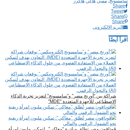
سامسونج
,
مميز
,
هاكر
,
هاكرز
Share
Tweet
Share
Share
البريد الالكترونى
اقرأ أيضًا
شراكة بين “أورنج مصر” و”سامسونج” لتعزيز تجربة الذكاء
الاصطناعي للأجهزة المتعددة “MDE”
ڤودافون مصر تطلق مبادرة “معاكي”.. لتمكين مليون امرأة