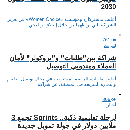
2030
أعلنت ماستركارد ومؤسسة «Women Choice» عن تعزيز
الشراكة التي تربطهما من خلال إطلاق برنامجي...
761
إنترنت
شراكة بين”طلبات” و”تروكولر” لأمان
العملاء ومندوبي التوصيل
أعلنت طلبات، المنصة المتخصصة في مجال توصيل الطعام
والتجارة السريعة في المنطقة، عن شراكة...
806
أخبار
لرحلة تعليمية ذكية.. Sprints تجمع 3
ملايين دولار في جولة تمويل جديدة