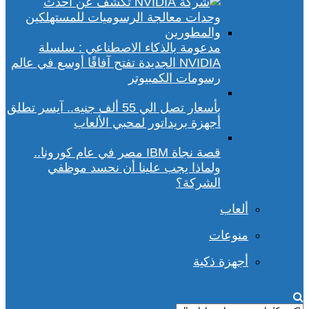
مدعومة بالذكاء الاصطناعي : سلسلة
NVIDIA الجديدة تفتح آفاقًا أوسع في عالم
رسومات الكمبيوتر
بأسعار تصل الي 55 ألف جنيه.. آيسر تطلق
أجهزة بريداتور لمحبي الألعاب
قصة نجاة IBM مصر في عام كورونا..
ولماذا يجب علينا أن نحسد موظفي
الشركة؟
ألعاب
منوعات
أجهزة ذكية