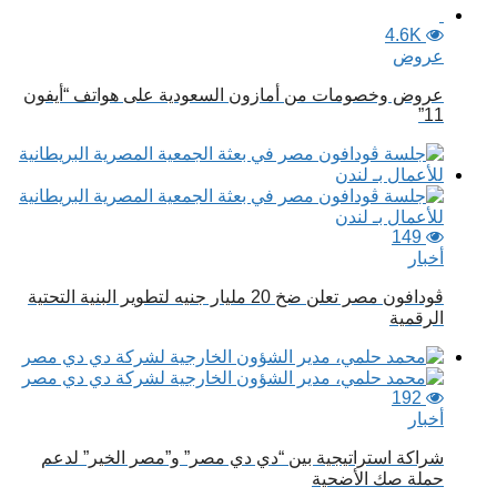
4.6K
عروض
عروض وخصومات من أمازون السعودية على هواتف “أيفون
11”
149
أخبار
ڤودافون مصر تعلن ضخ 20 مليار جنيه لتطوير البنية التحتية
الرقمية
192
أخبار
شراكة استراتيجية بين “دي دي مصر” و”مصر الخير” لدعم
حملة صك الأضحية