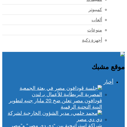
كمبيوتر
ألعاب
منوعات
أجهزة ذكية
موقع مشبك
أخبار
ڤودافون مصر تعلن ضخ 20 مليار جنيه لتطوير
البنية التحتية الرقمية
شراكة استراتيجية بين “دي دي مصر” و”مصر