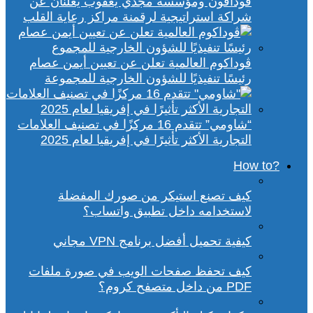
ڤودافون ومؤسسة مجدي يعقوب يعلنان عن
شراكة استراتيجية لرقمنة مراكز رعاية القلب
ڤوداكوم العالمية تعلن عن تعيين أيمن عصام
رئيسًا تنفيذيًا للشؤون الخارجية للمجموعة
“شاومي” تتقدم 16 مركزًا في تصنيف العلامات
التجارية الأكثر تأثيرًا في إفريقيا لعام 2025
?How to
كيف تصنع استيكر من صورك المفضلة
لاستخدامه داخل تطبيق واتساب؟
كيفية تحميل أفضل برنامج VPN مجاني
كيف تحفظ صفحات الويب في صورة ملفات
PDF من داخل متصفح كروم؟