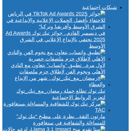
شبكات اجتماعية
في ديسمبر القادم.. جوائز تيك توك Ad Awards
2025 تحتفي بالإبداع الإعلاني في الشرق
الأوسط
لأول مرة.. تطبيق “واتساب” يتعاون مع النادي
الأهلي ونجوم الفن لإطلاق حزم ملصقات
تيك توك تطلع حملة رمضان_مع_تيك_توك
لتعزيز الروابط الاجتماعية
مارثون الثقة.. نظرة على مطبخ “تيك توك”
للمساءلة والشفافية في سنغافورة