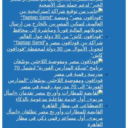
الخير” لدعم حملة صك الأضحية
شراكة بين ڤودافون مصر و”Taptap Send”
لتحويل الأموال من 30 دولة لمحفظة “فودافون
كاش”
فودافون ومفوضية اللاجئين يوسّعان “المدارس
الفورية” إلى 70 مدرسة رقمية في مصر
القابضة للمطارات وأورنچ مصر تطلقان «اسأل
مريم».. أول مساعد رقمي ذكي في مطار
القاهرة