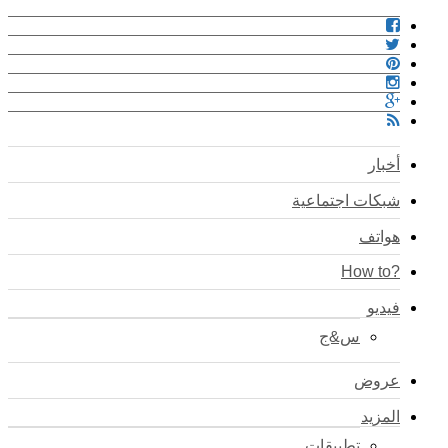
أخبار
شبكات اجتماعية
هواتف
?How to
فيديو
س&ج
عروض
المزيد
تطبيقات