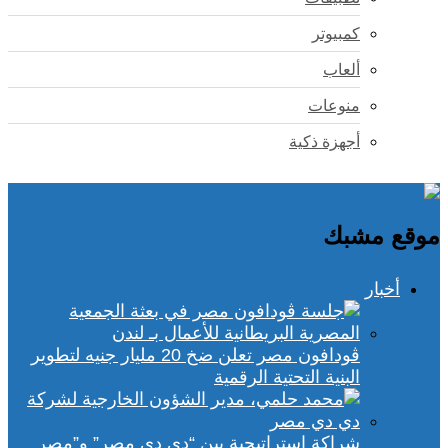
كمبيوتر
ألعاب
منوعات
أجهزة ذكية
موقع مشبك
أخبار
ڤودافون مصر تعلن ضخ 20 مليار جنيه لتطوير
البنية التحتية الرقمية
شراكة استراتيجية بين “دي دي مصر” و”مصر