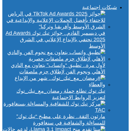
شبكات اجتماعية
في ديسمبر القادم.. جوائز تيك توك Ad Awards
2025 تحتفي بالإبداع الإعلاني في الشرق
الأوسط
لأول مرة.. تطبيق “واتساب” يتعاون مع النادي
الأهلي ونجوم الفن لإطلاق حزم ملصقات
تيك توك تطلع حملة رمضان_مع_تيك_توك
لتعزيز الروابط الاجتماعية
مارثون الثقة.. نظرة على مطبخ “تيك توك”
للمساءلة والشفافية في سنغافورة