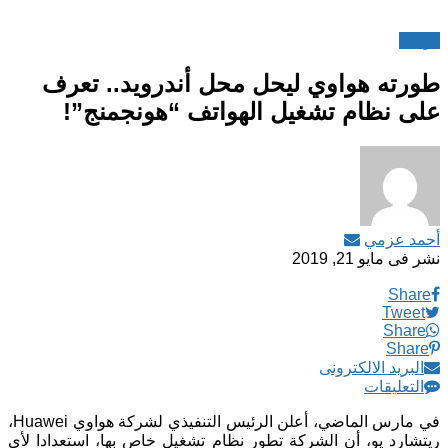
هواتف
طورته هواوي ليحل محل أندرويد.. تعرف
على نظام تشغيل الهواتف “هونجمنج”!
أحمد عزمي
نشر فى
مايو 21, 2019
Share
Tweet
Share
Share
البريد الالكترونى
التعليقات
في مارس الماضي، أعلن الرئيس التنفيذي لشركة هواوي Huawei،
ريتشارد يو، أن الشركة تطور نظام تشغيل خاص بها، استعدادا لأي