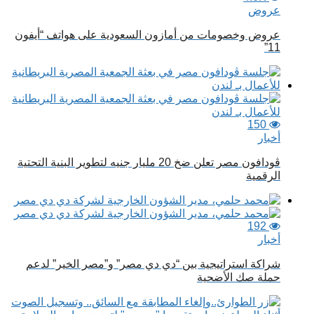
عروض
عروض وخصومات من أمازون السعودية على هواتف “أيفون
11”
150
أخبار
ڤودافون مصر تعلن ضخ 20 مليار جنيه لتطوير البنية التحتية
الرقمية
192
أخبار
شراكة استراتيجية بين “دي دي مصر” و”مصر الخير” لدعم
حملة صك الأضحية