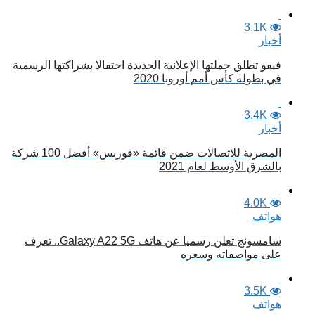
3.1K
أخبار
فيفو تطلق حملتها الإعلانية الجديدة احتفالا بشراكتها الرسمية
في بطولة كأس أمم أوروبا 2020
3.4K
أخبار
المصرية للاتصالات ضمن قائمة «فوربس» أفضل 100 شركة
بالشرق الأوسط لعام 2021
4.0K
هواتف
سامسونج تعلن رسميا عن هاتف Galaxy A22 5G.. تعرف
على مواصفاته وسعره
3.5K
هواتف