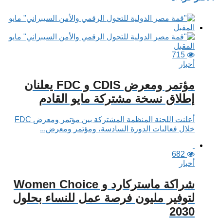
715
أخبار
مؤتمر ومعرض CDIS و FDC يعلنان
إطلاق نسخة مشتركة مايو القادم
أعلنت اللجنة المنظمة المشتركة بين مؤتمر ومعرض FDC
خلال فعاليات الدورة السادسة، ومؤتمر ومعرض...
682
أخبار
شراكة ماستركارد و Women Choice
لتوفير مليون فرصة عمل للنساء بحلول
2030