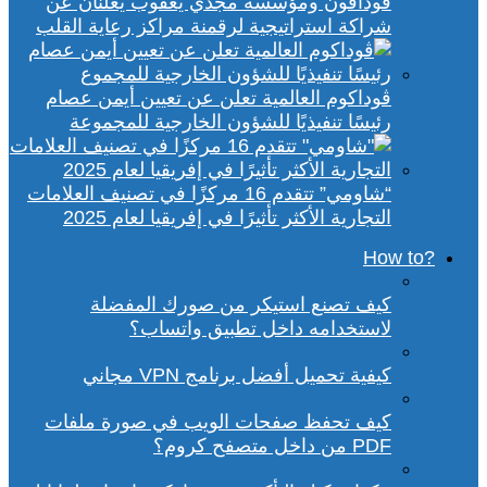
ڤودافون ومؤسسة مجدي يعقوب يعلنان عن
شراكة استراتيجية لرقمنة مراكز رعاية القلب
ڤوداكوم العالمية تعلن عن تعيين أيمن عصام
رئيسًا تنفيذيًا للشؤون الخارجية للمجموعة
“شاومي” تتقدم 16 مركزًا في تصنيف العلامات
التجارية الأكثر تأثيرًا في إفريقيا لعام 2025
?How to
كيف تصنع استيكر من صورك المفضلة
لاستخدامه داخل تطبيق واتساب؟
كيفية تحميل أفضل برنامج VPN مجاني
كيف تحفظ صفحات الويب في صورة ملفات
PDF من داخل متصفح كروم؟