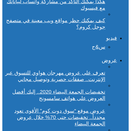
هكذا يمكنك التأكد من مشاركة واتساب لبياناتك
مع فيسبوك
كيف يمكنك حظر مواقع ويب معينة في متصفح
جوجل كروم؟
فيديو
س&ج
عروض
تعرف على عروض مهرجان هواوي للتسوق عبر
الإنترنت.. صفقات حصرية وتوصيل مجاني
تخفيضات الجمعة البيضاء 2020.. إليك أفضل
العروض على هواتف سامسونج
عروض موقع “سوق دوت كوم” الأقوى تعود
مجدداً.. تخفيضات حتى 70% خلال عروض
الجمعة البيضاء