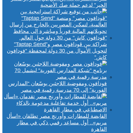
الخير” لدعم حملة صك الأضحية
شراكة بين ڤودافون مصر و”Taptap Send”
لتحويل الأموال من 30 دولة لمحفظة “فودافون
كاش”
فودافون ومفوضية اللاجئين يوسّعان “المدارس
الفورية” إلى 70 مدرسة رقمية في مصر
القابضة للمطارات وأورنچ مصر تطلقان «اسأل
مريم».. أول مساعد رقمي ذكي في مطار
القاهرة