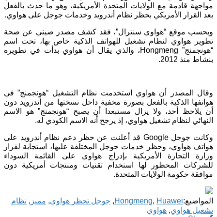
مواجهة قادمة مع الولايات المتحدة الأمريكية، وهو ما حدث بالفعل
بعد القرار الأمريكي بحظر نظام أندرويد وخدمات جوجل على هواوي.
وبحسب موقع “هواوي سنترال”، فقد كشف مصدر صيني عن صحة
تطوير هواوي لنظام تشغيل للهواتف الذكية خاص بها، تحت اسم
“هونجمنج” Hongmeng، والذي يقال أن هواوي بدأت في تطويره
بنشاط منذ 2012.
وقال المصدر أن هواوي استخدمت نظام التشغيل “هونجمنج” في
هواتفها الذكية بالفعل بصورة مخفية داخل نسختها من أندرويد دون
أن يلاحظ أحد، ولا يزال مستبعدا أن يصبح “هونجمنج” هو الاسم
النهائي لنظام تشغيل هواوي، إذ يرجح أنه الاسم الكودي له.
وكانت جوجل Google قد أعلنت عن حظر دعم نظام أندرويد على
هواتف هواوي، وحظر خدمات جوجل المختلفة عليها، استجابة لقرار
وزارة التجارة الأمريكية بإدراج هواوي على القائمة السوداء
للشركات المحظور لها استخدام تقنيات ومنتجات أمريكية دون
موافقة حكومة الولايات المتحدة.
المواضيع:
Huawei
,
Hongmeng
,
جوجل تحظر هواوي
,
مميز
,
نظام
تشغيل هواوي
,
هواوي