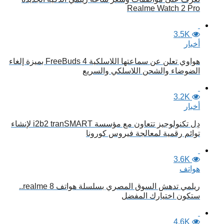
Realme Watch 2 Pro
3.5K
أخبار
هواوي تعلن عن سماعتها اللاسلكية FreeBuds 4 بميزة إلغاء
الضوضاء والشحن اللاسلكي والسريع
3.2K
أخبار
دِل تكنولوجيز تتعاون مع مؤسسة i2b2 tranSMART لإنشاء
توائم رقمية لمعالجة فيروس كورونا
3.6K
هواتف
ريلمي تدهش السوق المصري بسلسلة هواتف realme 8..
ستكون اختيارك المفضل
4.6K