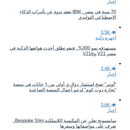
أخبار
70 سنة في مصر.. IBM تعقد ندوة عن تأثيرات الذكاء
الاصطناعي التوليدي
3.5K
أجهزة ذكية
مستهدفه نمو 300%.. فيفو تطلق أحدث هواتفها الذكية في
مصر V21 وV21e
3.4K
أخبار
“أوپنر” تضخ استثمار دولاري أولي من ٦ خانات في منصة
“تجارة دوت كوم” لدعم أعمال المنصة الصاعدة
3.6K
أخبار
سامسونج تعلن عن المكنسة اللاسلكية Bespoke Slim..
تعرف على مواصفاتها وسعرها