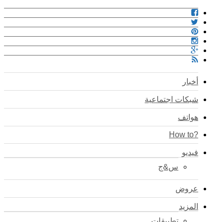
أخبار
شبكات اجتماعية
هواتف
?How to
فيديو
س&ج
عروض
المزيد
تطبيقات