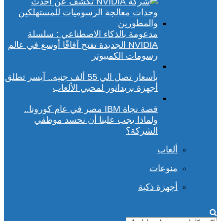
مدعومة بالذكاء الاصطناعي : سلسلة
NVIDIA الجديدة تفتح آفاقًا أوسع في عالم
رسومات الكمبيوتر
بأسعار تصل الي 55 ألف جنيه.. آيسر تطلق
أجهزة بريداتور لمحبي الألعاب
قصة نجاة IBM مصر في عام كورونا..
ولماذا يجب علينا أن نحسد موظفي
الشركة؟
ألعاب
منوعات
أجهزة ذكية