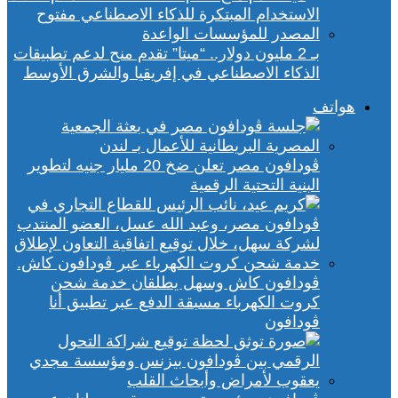
بـ 2 مليون دولار.. “ميتا” تقدم منح لدعم تطبيقات
الذكاء الاصطناعي في إفريقيا والشرق الأوسط
هواتف
ڤودافون مصر تعلن ضخ 20 مليار جنيه لتطوير
البنية التحتية الرقمية
ڤودافون كاش وسهل يطلقان خدمة شحن
كروت الكهرباء مسبقة الدفع عبر تطبيق أنا
ڤودافون