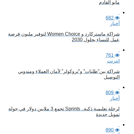
مايو القادم
682
أخبار
شراكة ماستركارد و Women Choice لتوفير مليون فرصة
عمل للنساء بحلول 2030
761
إنترنت
شراكة بين”طلبات” و”تروكولر” لأمان العملاء ومندوبي
التوصيل
809
أخبار
لرحلة تعليمية ذكية.. Sprints تجمع 3 ملايين دولار في جولة
تمويل جديدة
890