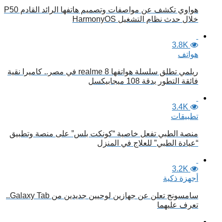
هواوي تكشف عن مواصفات وتصميم هاتفها الرائد القادم P50
خلال حدث نظام التشغيل HarmonyOS
3.8K
هواتف
ريلمي تطلق سلسلة هواتفها realme 8 في مصر.. كاميرا نقية
فائقة التطور بدقة 108 ميجابيكسل
3.4K
تطبيقات
منصة الطبي تفعل خاصية “كونكت بلس” على منصة وتطبيق
“عيادة الطبي” للعلاج في المنزل
3.2K
أجهزة ذكية
سامسونج تعلن عن جهازين لوحيين جديدين من Galaxy Tab..
تعرف عليهما