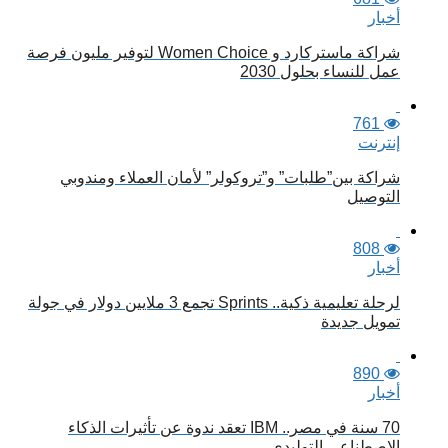
أخبار
شراكة ماستركارد و Women Choice لتوفير مليون فرصة
عمل للنساء بحلول 2030
761
إنترنت
شراكة بين”طلبات” و”تروكولر” لأمان العملاء ومندوبي
التوصيل
808
أخبار
لرحلة تعليمية ذكية.. Sprints تجمع 3 ملايين دولار في جولة
تمويل جديدة
890
أخبار
70 سنة في مصر.. IBM تعقد ندوة عن تأثيرات الذكاء
الاصطناعي التوليدي