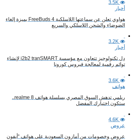
3.5K
أخبار
هواوي تعلن عن سماعتها اللاسلكية FreeBuds 4 بميزة إلغاء
الضوضاء والشحن اللاسلكي والسريع
3.2K
أخبار
دِل تكنولوجيز تتعاون مع مؤسسة i2b2 tranSMART لإنشاء
توائم رقمية لمعالجة فيروس كورونا
3.6K
هواتف
ريلمي تدهش السوق المصري بسلسلة هواتف realme 8..
ستكون اختيارك المفضل
4.6K
عروض
عروض وخصومات من أمازون السعودية على هواتف “أيفون