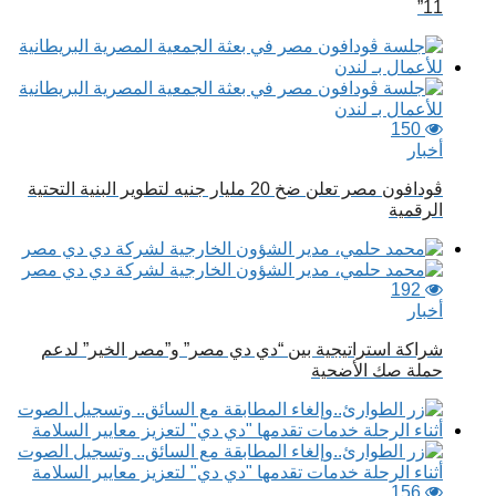
11”
150
أخبار
ڤودافون مصر تعلن ضخ 20 مليار جنيه لتطوير البنية التحتية
الرقمية
192
أخبار
شراكة استراتيجية بين “دي دي مصر” و”مصر الخير” لدعم
حملة صك الأضحية
156