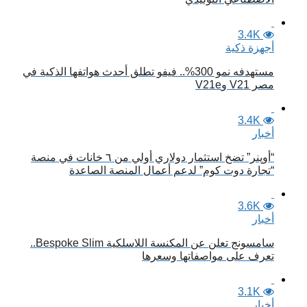
3.4K
أجهزة ذكية
مستهدفه نمو 300%.. فيفو تطلق أحدث هواتفها الذكية في
مصر V21 وV21e
3.4K
أخبار
“أوپنر” تضخ استثمار دولاري أولي من ٦ خانات في منصة
“تجارة دوت كوم” لدعم أعمال المنصة الصاعدة
3.6K
أخبار
سامسونج تعلن عن المكنسة اللاسلكية Bespoke Slim..
تعرف على مواصفاتها وسعرها
3.1K
أخبار