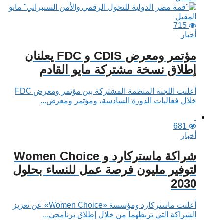
715
أخبار
مؤتمر ومعرض CDIS و FDC يعلنان
إطلاق نسخة مشتركة مايو القادم
أعلنت اللجنة المنظمة المشتركة بين مؤتمر ومعرض FDC
خلال فعاليات الدورة السادسة، ومؤتمر ومعرض...
681
أخبار
شراكة ماستركارد و Women Choice
لتوفير مليون فرصة عمل للنساء بحلول
2030
أعلنت ماستركارد ومؤسسة «Women Choice» عن تعزيز
الشراكة التي تربطهما من خلال إطلاق برنامجي...