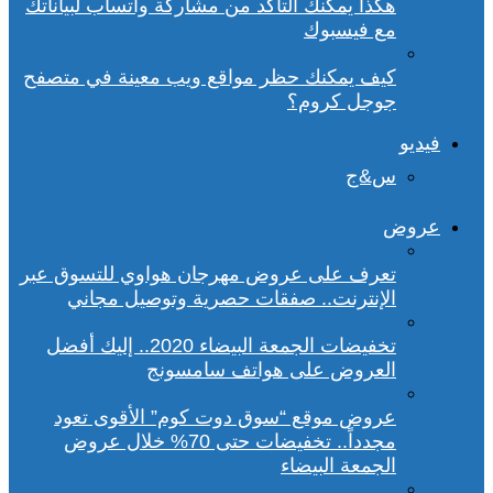
هكذا يمكنك التأكد من مشاركة واتساب لبياناتك
مع فيسبوك
كيف يمكنك حظر مواقع ويب معينة في متصفح
جوجل كروم؟
فيديو
س&ج
عروض
تعرف على عروض مهرجان هواوي للتسوق عبر
الإنترنت.. صفقات حصرية وتوصيل مجاني
تخفيضات الجمعة البيضاء 2020.. إليك أفضل
العروض على هواتف سامسونج
عروض موقع “سوق دوت كوم” الأقوى تعود
مجدداً.. تخفيضات حتى 70% خلال عروض
الجمعة البيضاء