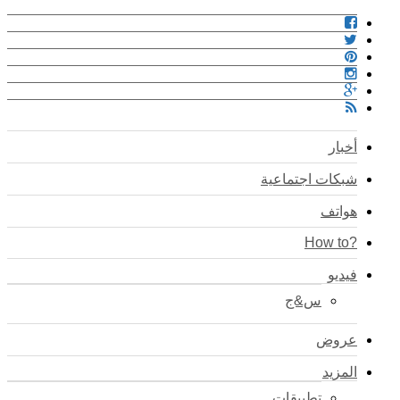
أخبار
شبكات اجتماعية
هواتف
?How to
فيديو
س&ج
عروض
المزيد
تطبيقات