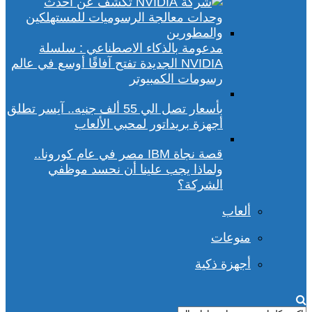
مدعومة بالذكاء الاصطناعي : سلسلة
NVIDIA الجديدة تفتح آفاقًا أوسع في عالم
رسومات الكمبيوتر
بأسعار تصل الي 55 ألف جنيه.. آيسر تطلق
أجهزة بريداتور لمحبي الألعاب
قصة نجاة IBM مصر في عام كورونا..
ولماذا يجب علينا أن نحسد موظفي
الشركة؟
ألعاب
منوعات
أجهزة ذكية