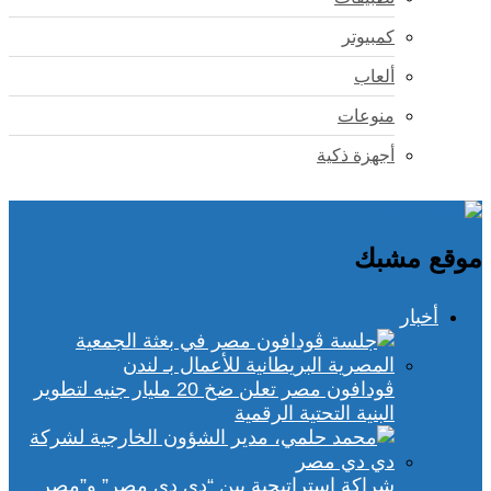
كمبيوتر
ألعاب
منوعات
أجهزة ذكية
موقع مشبك
أخبار
ڤودافون مصر تعلن ضخ 20 مليار جنيه لتطوير
البنية التحتية الرقمية
شراكة استراتيجية بين “دي دي مصر” و”مصر