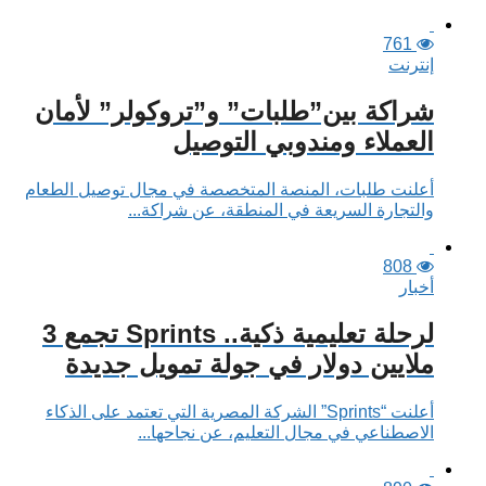
761
إنترنت
شراكة بين”طلبات” و”تروكولر” لأمان
العملاء ومندوبي التوصيل
أعلنت طلبات، المنصة المتخصصة في مجال توصيل الطعام
والتجارة السريعة في المنطقة، عن شراكة...
808
أخبار
لرحلة تعليمية ذكية.. Sprints تجمع 3
ملايين دولار في جولة تمويل جديدة
أعلنت “Sprints” الشركة المصرية التي تعتمد على الذكاء
الاصطناعي في مجال التعليم، عن نجاحها...