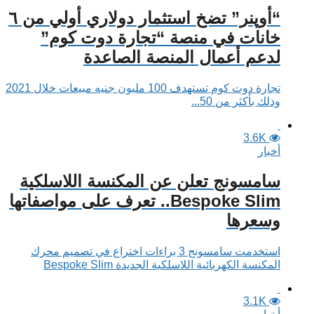
“أوپنر” تضخ استثمار دولاري أولي من ٦
خانات في منصة “تجارة دوت كوم”
لدعم أعمال المنصة الصاعدة
تجارة دوت كوم تستهدف 100 مليون جنيه مبيعات خلال 2021
وذلك بأكثر من 50...
3.6K
أخبار
سامسونج تعلن عن المكنسة اللاسلكية
Bespoke Slim.. تعرف على مواصفاتها
وسعرها
استخدمت سامسونج 3 براءات اختراع في تصميم محرك
المكنسة الكهربائية اللاسلكية الجديدة Bespoke Slim
3.1K