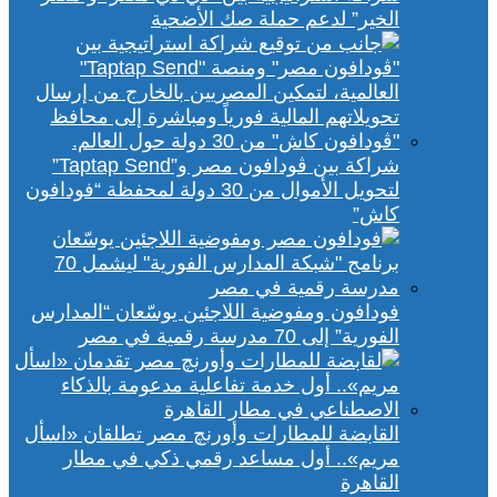
الخير” لدعم حملة صك الأضحية
شراكة بين ڤودافون مصر و”Taptap Send”
لتحويل الأموال من 30 دولة لمحفظة “فودافون
كاش”
فودافون ومفوضية اللاجئين يوسّعان “المدارس
الفورية” إلى 70 مدرسة رقمية في مصر
القابضة للمطارات وأورنچ مصر تطلقان «اسأل
مريم».. أول مساعد رقمي ذكي في مطار
القاهرة