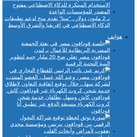
بـ 2 مليون دولار.. “ميتا” تقدم منح لدعم تطبيقات
الذكاء الاصطناعي في إفريقيا والشرق الأوسط
هواتف
ڤودافون مصر تعلن ضخ 20 مليار جنيه لتطوير
البنية التحتية الرقمية
ڤودافون كاش وسهل يطلقان خدمة شحن
كروت الكهرباء مسبقة الدفع عبر تطبيق أنا
ڤودافون