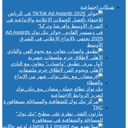
شبكات اجتماعية
في ديسمبر القادم.. جوائز تيك توك Ad Awards
2025 تحتفي بالإبداع الإعلاني في الشرق
الأوسط
لأول مرة.. تطبيق “واتساب” يتعاون مع النادي
الأهلي ونجوم الفن لإطلاق حزم ملصقات
تيك توك تطلع حملة رمضان_مع_تيك_توك
لتعزيز الروابط الاجتماعية
مارثون الثقة.. نظرة على مطبخ “تيك توك”
للمساءلة والشفافية في سنغافورة