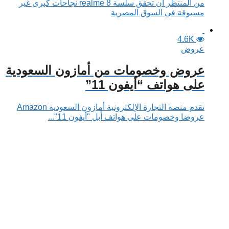
من المنتظر أن تحقق سلسة realme 8 نجاحات كبرى غير
مسبوقة في السوق المصرية
4.6K
عروض
عروض وخصومات من أمازون السعودية
على هواتف “أيفون 11”
تقدم منصة التجارة الإلكترونية أمازون السعودية Amazon
عروضا وخصومات على هواتف أبل "أيفون 11"...