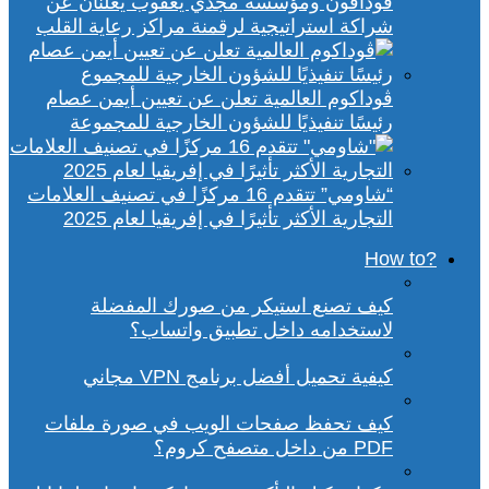
ڤودافون ومؤسسة مجدي يعقوب يعلنان عن
شراكة استراتيجية لرقمنة مراكز رعاية القلب
ڤوداكوم العالمية تعلن عن تعيين أيمن عصام
رئيسًا تنفيذيًا للشؤون الخارجية للمجموعة
“شاومي” تتقدم 16 مركزًا في تصنيف العلامات
التجارية الأكثر تأثيرًا في إفريقيا لعام 2025
?How to
كيف تصنع استيكر من صورك المفضلة
لاستخدامه داخل تطبيق واتساب؟
كيفية تحميل أفضل برنامج VPN مجاني
كيف تحفظ صفحات الويب في صورة ملفات
PDF من داخل متصفح كروم؟