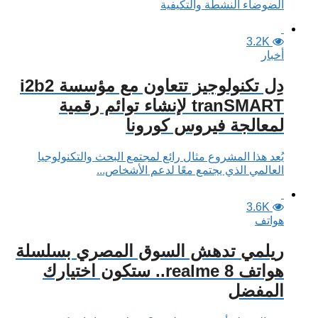
الضوضاء النشطة والتكيفية
3.2K
أخبار
دِل تكنولوجيز تتعاون مع مؤسسة i2b2
tranSMART لإنشاء توائم رقمية
لمعالجة فيروس كورونا
يُعد هذا المشروع مثال رائع لمجتمع البحث والتكنولوجيا
العالمي الذي يجتمع معًا لدعم الأشخاص...
3.6K
هواتف
ريلمي تدهش السوق المصري بسلسلة
هواتف realme 8.. ستكون اختيارك
المفضل