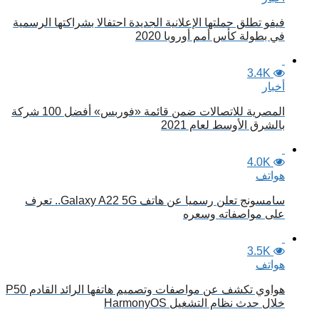
فيفو تطلق حملتها الإعلانية الجديدة احتفالا بشراكتها الرسمية
في بطولة كأس أمم أوروبا 2020
3.4K
أخبار
المصرية للاتصالات ضمن قائمة «فوربس» أفضل 100 شركة
بالشرق الأوسط لعام 2021
4.0K
هواتف
سامسونج تعلن رسميا عن هاتف Galaxy A22 5G.. تعرف
على مواصفاته وسعره
3.5K
هواتف
هواوي تكشف عن مواصفات وتصميم هاتفها الرائد القادم P50
خلال حدث نظام التشغيل HarmonyOS