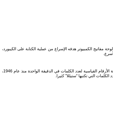
ون الجواب الذي تبادر إلى ذهنك عند قراءتك لهذا السؤال صحيحا، فوجود زري لكل من “Shift” و”Alt” و”Ctrl” و”Enter” في لوحة مفاتيح الكمبيوتر هدفه الإسراع من عملية الكتابة على الكيبورد،
أسرع.
ومن الطرائف المتعلقة بعملية الكتابة على كيبورد الكمبيوتر، فإن موظفة السكرتارية الأمريكية “ستيللا باجوناس جرناند” لا تزال تتصدر قائمة الأرقام القياسية لعدد الكلمات في الدقيقة الواحدة منذ عام 1946،