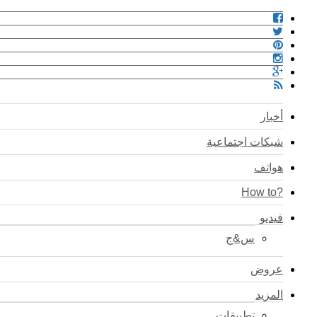
أخبار
شبكات اجتماعية
هواتف
?How to
فيديو
س&ج
عروض
المزيد
تطبيقات