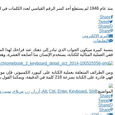
منذ عام 1946 لم يستطع أحد كسر الرقم القياسي لعدد الكلمات في الدقيقة لستيللا باجوناس جرناند
Share
Tweet
Share
Share
البريد الالكترونى
التعليقات
ففي العملية المثالية للكتابة، يستخدم الإنسان منا أصابعه العشرة، و
فهي قادرة على الكتابة بسرعة 216 كلمة في الدقيقة، ويمكننا القول بأنه لولا وجود زري “Shift” و”Alt” و”Ctrl” و”Enter” في الكيبورد لنقص عدد الكلمات التي تكتبها “ستيللا” كثيرا.
المواضيع:
Shift
,
Keyboard
,
Enter
,
Ctrl
,
Alt
,
أزرار
,
زر
,
س&ج
,
سبب وجود زري
Share
Tweet
Share
Share
البريد الالكترونى