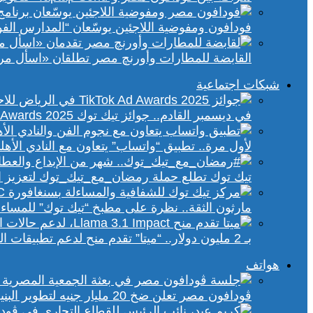
فودافون ومفوضية اللاجئين يوسّعان “المدارس الفورية” إلى 70 مدرسة 
القابضة للمطارات وأورنچ مصر تطلقان «اسأل مر
شبكات اجتماعية
في ديسمبر القادم.. جوائز تيك توك Ad Awards 2025 تحتفي بالإبداع الإعلاني في الشرق الأوسط
لأول مرة.. تطبيق “واتساب” يتعاون مع النادي الأ
تيك توك تطلع حملة رمضان_مع_تيك_توك لتعزيز ال
مارثون الثقة.. نظرة على مطبخ “تيك توك” للمساء
بـ 2 مليون دولار.. “ميتا” تقدم منح لدعم تطبيقات الذكاء الاصطناعي في إفريقيا والشرق الأوسط
هواتف
ڤودافون مصر تعلن ضخ 20 مليار جنيه لتطوير البنية التحتية الرقمية