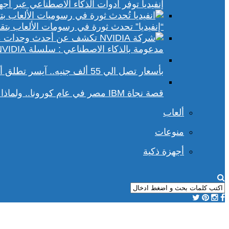
إنفيديا توفر أدوات الذكاء الاصطناعي عبر أجهزة الكمبيوتر ا
“إنفيديا” تحدث ثورة في رسومات الألعاب بتقنيات DLSS 4 و racing
مدعومة بالذكاء الاصطناعي : سلسلة NVIDIA الجديدة تفتح آفاقًا أوسع في عالم رسومات الكمبيوتر
بأسعار تصل الي 55 ألف جنيه.. آيسر تطلق أجهزة بريداتور لمحبي الألعاب
قصة نجاة IBM مصر في عام كورونا.. ولماذا يجب علينا أن نحسد موظفي الشركة؟
ألعاب
منوعات
أجهزة ذكية