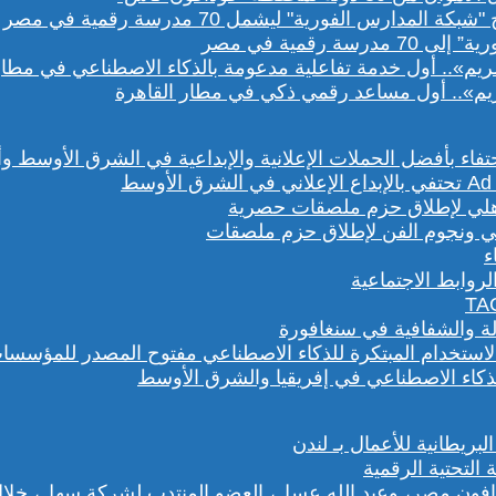
رقمية في مصر
يم».. أول مساعد رقمي ذكي في مطار القاهرة
هلي ونجوم الفن لإطلاق حزم ملصقات
روابط الاجتماعية
لة والشفافية في سنغافورة