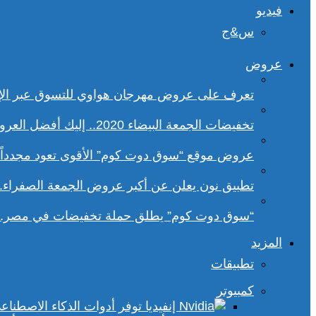
فيديو
س&ج
عروض
تعرف على عروض مهرجان هواوي للتسوق عبر الإ
تخفيضات الجمعة البيضاء 2020.. إليك أفضل العروض على هواتف سامسونج
عروض موقع “سوق دوت كوم” الأقوى تعود مجدداً.. تخفيضات حتى 70% خلا
تطبيق نون يعلن عن أكبر عروض الجمعة الصفراء.
“سوق دوت كوم” يطلق حملة تخفيضات في مصر.. 
المزيد
تطبيقات
كمبيوتر