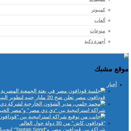
كمبيوتر
ألعاب
منوعات
أجهزة ذكية
موقع مشبك
أخبار
ڤودافون مصر تعلن ضخ 20 مليار جنيه لتطوير البنية التحتية الرقمية
شراكة استراتيجية بين “دي دي مصر” و”مصر الخير
شراكة بين ڤودافون مصر و”Taptap Send” لتحويل الأموال من 30 دولة لمحفظة “فودافون كاش”