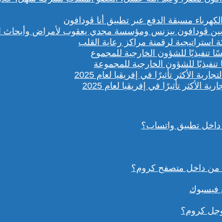
باء مسبقة الدفع عبر تطبيق أنا ڤودافون
ستراتيجية لرقمنة مراكز رعاية القلب
تنفيذيًا للشؤون الخارجية للمجموعة
داخل تطبيق واتساب؟
ع فيسبوك
وجل كروم؟