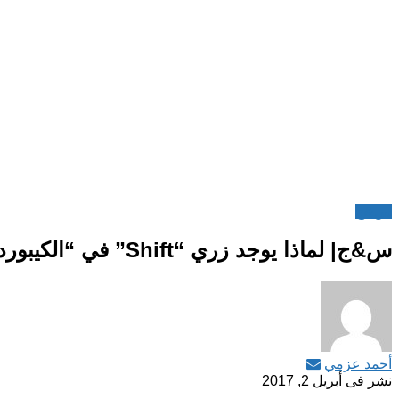
س&ج
س&ج| لماذا يوجد زري “Shift” في “الكيبورد”؟!
أحمد عزمي
نشر فى
أبريل 2, 2017