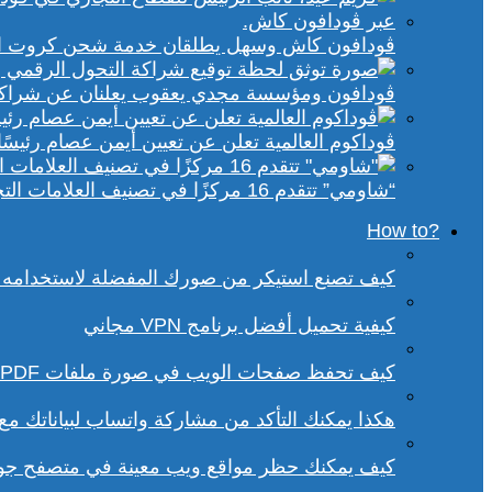
ڤودافون كاش وسهل يطلقان خدمة شحن كروت الكهر
ڤودافون ومؤسسة مجدي يعقوب يعلنان عن شراكة ا
ڤوداكوم العالمية تعلن عن تعيين أيمن عصام رئيسًا 
“شاومي” تتقدم 16 مركزًا في تصنيف العلامات التجارية الأكثر تأثيرًا في إفريقيا لعام 2025
?How to
كيف تصنع استيكر من صورك المفضلة لاستخدامه 
كيفية تحميل أفضل برنامج VPN مجاني
كيف تحفظ صفحات الويب في صورة ملفات PDF من داخل متصفح كروم؟
هكذا يمكنك التأكد من مشاركة واتساب لبياناتك م
كيف يمكنك حظر مواقع ويب معينة في متصفح ج