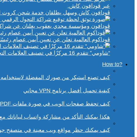
ڤودافون كاش وسهل يطلقان خدمة شحن كروت الكهر
ڤودافون ومؤسسة مجدي يعقوب يعلنان عن شراكة ا
ڤوداكوم العالمية تعلن عن تعيين أيمن عصام رئيسًا 
“شاومي” تتقدم 16 مركزًا في تصنيف العلامات التجارية الأكثر تأثيرًا في إفريقيا لعام 2025
?How to
كيف تصنع استيكر من صورك المفضلة لاستخدامه 
كيفية تحميل أفضل برنامج VPN مجاني
كيف تحفظ صفحات الويب في صورة ملفات PDF من داخل متصفح كروم؟
هكذا يمكنك التأكد من مشاركة واتساب لبياناتك م
كيف يمكنك حظر مواقع ويب معينة في متصفح ج