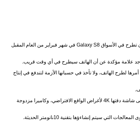
انتشرت تقارير تؤكد أن شركة سامسونج لم تيأس من خسارتها التي زادت عن 3 تريليون وون بسبب فضيحة Galaxy Note 7، ومن المتوقع أن تطرح في الأسواق Galaxy S8 في شهر فبراير من العام المقبل
ى عجلة من أمرها لطرح الهاتف، ولا تأخذ في حسبانها الأزمة لتندفع في إنتاج
وأشيع أن Galaxy S8 سيأتي بطرازين الأول 5.2 بوصة، والثاني سيكون 5.5 بوصة، الاضافة إلى هاتف لوحي “فابلت”. ويقال إنهم سيحتويان على شاشة دقتها 4K لأغراض الواقع الافتراضي، وكاميرا مزدوجة