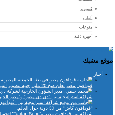
كمبيوتر
ألعاب
منوعات
أجهزة ذكية
موقع مشبك
أخبار
ڤودافون مصر تعلن ضخ 20 مليار جنيه لتطوير البنية التحتية الرقمية
شراكة استراتيجية بين “دي دي مصر” و”مصر الخير
شراكة بين ڤودافون مصر و”Taptap Send” لتحويل الأموال من 30 دولة لمحفظة “فودافون كاش”