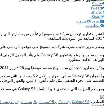
Share
Tweet
Share
Share
البريد الالكترونى
التعليقات
2017 كسابقه من الموديلات السابقة.
وصدر تقرير حديث نشرته شركة سامسونج على موقعها الرسمي على الإنترنت يؤكد أنه تم البدء في عملية تطوير ها
وبدأت سامسونج عملية تطوير xy S8
الهواتف الذكية المطورة.
وذكرت تقارير حديثة أن سامسونج ستعقد مؤتمرًا يوم 26 فبراير 2017 قبل يوم واحد من انطلاق مؤتمر MWC في برشلونة، للكشف عن الهاتف.
العدسة على الجزء الخلفي، مثل هاتف آيفون 7 بلس. والجهاز اللوحي يمكن أن يحل محل Galaxy Note 8 العام المقبل>
ومن أهم الميزات التي ستحتوي عليها سلسلة Galaxy S8 هي مساعد الرؤية الافتراضية Viv virtual assistant، بالإضافة إلى مجموعة من أقوى المعالجات التي سيتم إنشاءؤها بتقنية 10نانومتر الحديثة.
المواضيع:
Galaxy S8
,
Galaxy
,
جالاكسي اس8
,
سامسونج جالاجسي ا