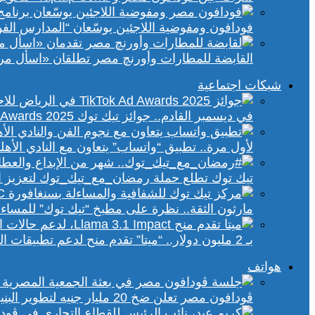
فودافون ومفوضية اللاجئين يوسّعان “المدارس الفورية” إلى 70 مدرسة 
القابضة للمطارات وأورنچ مصر تطلقان «اسأل مر
شبكات اجتماعية
في ديسمبر القادم.. جوائز تيك توك Ad Awards 2025 تحتفي بالإبداع الإعلاني في الشرق الأوسط
لأول مرة.. تطبيق “واتساب” يتعاون مع النادي الأ
تيك توك تطلع حملة رمضان_مع_تيك_توك لتعزيز ال
مارثون الثقة.. نظرة على مطبخ “تيك توك” للمساء
بـ 2 مليون دولار.. “ميتا” تقدم منح لدعم تطبيقات الذكاء الاصطناعي في إفريقيا والشرق الأوسط
هواتف
ڤودافون مصر تعلن ضخ 20 مليار جنيه لتطوير البنية التحتية الرقمية