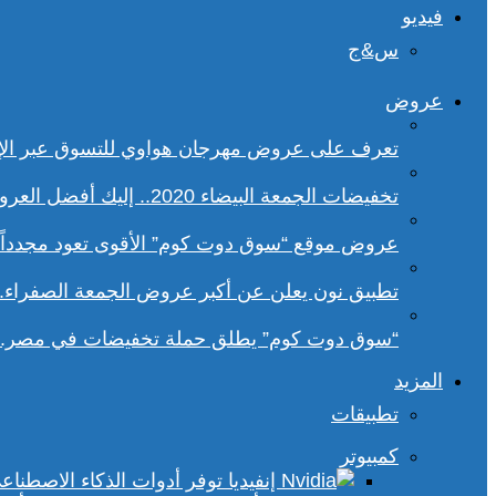
فيديو
س&ج
عروض
تعرف على عروض مهرجان هواوي للتسوق عبر الإ
تخفيضات الجمعة البيضاء 2020.. إليك أفضل العروض على هواتف سامسونج
عروض موقع “سوق دوت كوم” الأقوى تعود مجدداً.. تخفيضات حتى 70% خلا
تطبيق نون يعلن عن أكبر عروض الجمعة الصفراء.
“سوق دوت كوم” يطلق حملة تخفيضات في مصر.. 
المزيد
تطبيقات
كمبيوتر