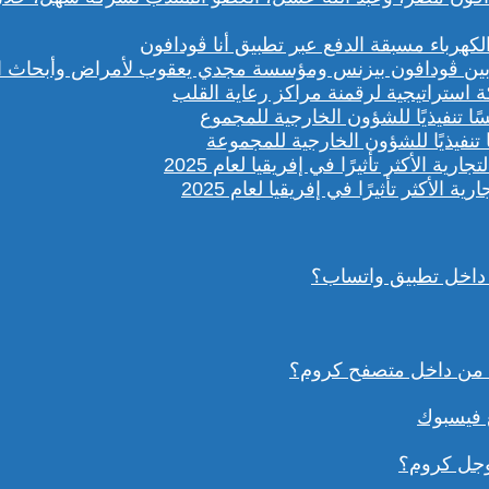
باء مسبقة الدفع عبر تطبيق أنا ڤودافون
ستراتيجية لرقمنة مراكز رعاية القلب
تنفيذيًا للشؤون الخارجية للمجموعة
داخل تطبيق واتساب؟
ع فيسبوك
وجل كروم؟