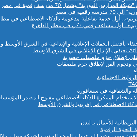
رقمية في مصر
يم».. أول مساعد رقمي ذكي في مطار القاهرة
هلي ونجوم الفن لإطلاق حزم ملصقات
روابط الاجتماعية
لة والشفافية في سنغافورة