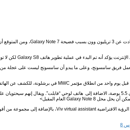
تف Galaxy S8 لكن لا توجد علامة مؤكدة عن أن الهاتف سيطرح في أي وقت قريب.
Gala ولم يتأثر الجدول الزمني لعمل فريق سامسونج، وعلى ما يبدو أن سامسونج ليست عل
س 8