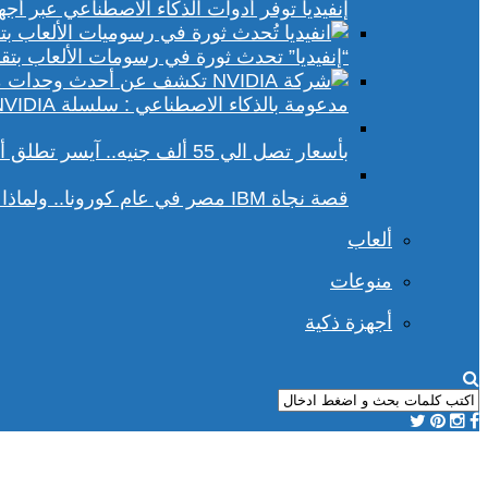
إنفيديا توفر أدوات الذكاء الاصطناعي عبر أجهزة الكمبيوتر ا
“إنفيديا” تحدث ثورة في رسومات الألعاب بتقنيات DLSS 4 و racing
مدعومة بالذكاء الاصطناعي : سلسلة NVIDIA الجديدة تفتح آفاقًا أوسع في عالم رسومات الكمبيوتر
بأسعار تصل الي 55 ألف جنيه.. آيسر تطلق أجهزة بريداتور لمحبي الألعاب
قصة نجاة IBM مصر في عام كورونا.. ولماذا يجب علينا أن نحسد موظفي الشركة؟
ألعاب
منوعات
أجهزة ذكية