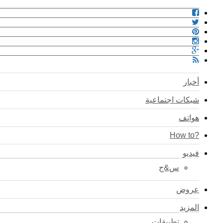
أخبار
شبكات اجتماعية
هواتف
?How to
فيديو
س&ج
عروض
المزيد
تطبيقات