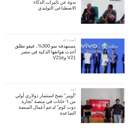
ندوة عن تأثيرات الذكاء
الاصطناعي التوليدي
أجهزة ذكية
مستهدفه نمو 300%.. فيفو تطلق
أحدث هواتفها الذكية في مصر
V21 وV21e
أخبار
“أوپنر” تضخ استثمار دولاري أولي
من ٦ خانات في منصة “تجارة
دوت كوم” لدعم أعمال المنصة
الصاعدة