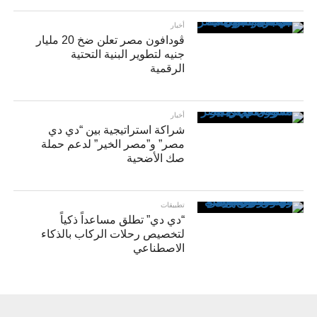
أخبار
ڤودافون مصر تعلن ضخ 20 مليار
جنيه لتطوير البنية التحتية
الرقمية
أخبار
شراكة استراتيجية بين “دي دي
مصر” و”مصر الخير” لدعم حملة
صك الأضحية
تطبيقات
“دي دي” تطلق مساعداً ذكياً
لتخصيص رحلات الركاب بالذكاء
الاصطناعي