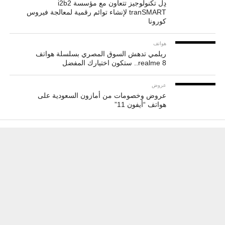
دِل تكنولوجيز تتعاون مع مؤسسة i2b2
tranSMART لإنشاء توائم رقمية لمعالجة فيروس
كورونا
هواتف
ريلمي تدهش السوق المصري بسلسلة هواتف
realme 8.. ستكون اختيارك المفضل
عروض
عروض وخصومات من أمازون السعودية على
هواتف “أيفون 11”