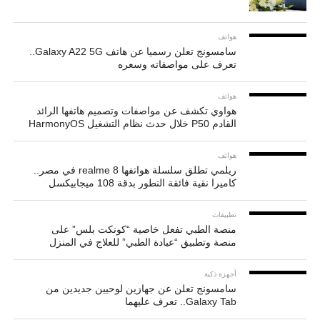
هواتف
سامسونج تعلن رسميا عن هاتف Galaxy A22 5G..
تعرف على مواصفاته وسعره
هواتف
هواوي تكشف عن مواصفات وتصميم هاتفها الرائد
القادم P50 خلال حدث نظام التشغيل HarmonyOS
هواتف
ريلمي تطلق سلسلة هواتفها realme 8 في مصر..
كاميرا نقية فائقة التطور بدقة 108 ميجابيكسل
تطبيقات
منصة الطبي تفعل خاصية “كونكت بلس” على
منصة وتطبيق “عيادة الطبي” للعلاج في المنزل
أجهزة ذكية
سامسونج تعلن عن جهازين لوحيين جديدين من
Galaxy Tab.. تعرف عليهما