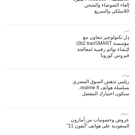
إلغاء الضوضاء والشحن
اللاسلكي والسريع
أخبار
دِل تكنولوجيز تتعاون مع
مؤسسة i2b2 tranSMART
لإنشاء توائم رقمية لمعالجة
فيروس كورونا
هواتف
ريلمي تدهش السوق المصري
بسلسلة هواتف realme 8..
ستكون اختيارك المفضل
عروض
عروض وخصومات من أمازون
السعودية على هواتف “أيفون 11”