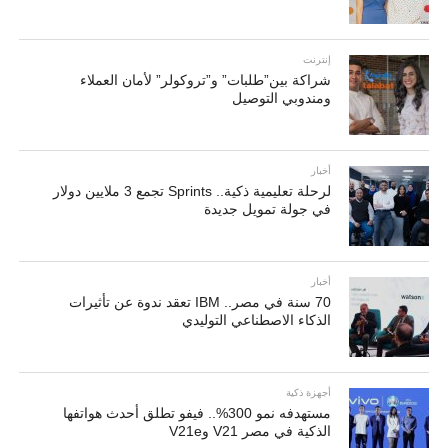
إنترنت
شراكة بين”طلبات” و”تروكولر” لأمان العملاء
ومندوبي التوصيل
أخبار
لرحلة تعليمية ذكية.. Sprints تجمع 3 ملايين دولار
في جولة تمويل جديدة
أخبار
70 سنة في مصر.. IBM تعقد ندوة عن تأثيرات
الذكاء الاصطناعي التوليدي
أجهزة ذكية
مستهدفه نمو 300%.. فيفو تطلق أحدث هواتفها
الذكية في مصر V21 وV21e