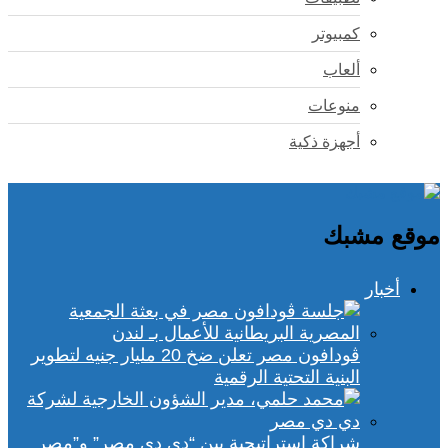
كمبيوتر
ألعاب
منوعات
أجهزة ذكية
موقع مشبك
أخبار
ڤودافون مصر تعلن ضخ 20 مليار جنيه لتطوير
البنية التحتية الرقمية
شراكة استراتيجية بين “دي دي مصر” و”مصر