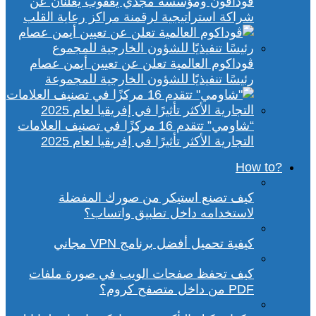
ڤودافون ومؤسسة مجدي يعقوب يعلنان عن
شراكة استراتيجية لرقمنة مراكز رعاية القلب
ڤوداكوم العالمية تعلن عن تعيين أيمن عصام
رئيسًا تنفيذيًا للشؤون الخارجية للمجموعة
“شاومي” تتقدم 16 مركزًا في تصنيف العلامات
التجارية الأكثر تأثيرًا في إفريقيا لعام 2025
?How to
كيف تصنع استيكر من صورك المفضلة
لاستخدامه داخل تطبيق واتساب؟
كيفية تحميل أفضل برنامج VPN مجاني
كيف تحفظ صفحات الويب في صورة ملفات
PDF من داخل متصفح كروم؟