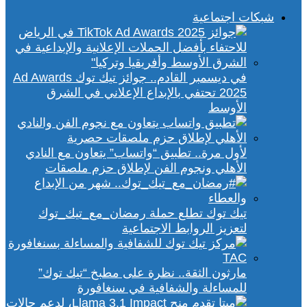
شبكات اجتماعية
في ديسمبر القادم.. جوائز تيك توك Ad Awards
2025 تحتفي بالإبداع الإعلاني في الشرق
الأوسط
لأول مرة.. تطبيق “واتساب” يتعاون مع النادي
الأهلي ونجوم الفن لإطلاق حزم ملصقات
تيك توك تطلع حملة رمضان_مع_تيك_توك
لتعزيز الروابط الاجتماعية
مارثون الثقة.. نظرة على مطبخ “تيك توك”
للمساءلة والشفافية في سنغافورة