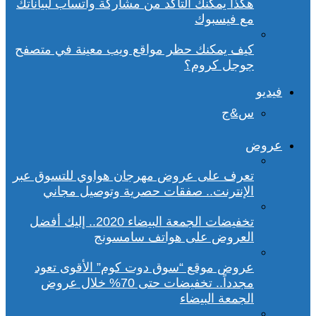
هكذا يمكنك التأكد من مشاركة واتساب لبياناتك
مع فيسبوك
كيف يمكنك حظر مواقع ويب معينة في متصفح
جوجل كروم؟
فيديو
س&ج
عروض
تعرف على عروض مهرجان هواوي للتسوق عبر
الإنترنت.. صفقات حصرية وتوصيل مجاني
تخفيضات الجمعة البيضاء 2020.. إليك أفضل
العروض على هواتف سامسونج
عروض موقع “سوق دوت كوم” الأقوى تعود
مجدداً.. تخفيضات حتى 70% خلال عروض
الجمعة البيضاء