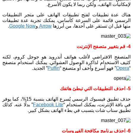
لإمكانيات الهاتف، ولكن ربما لا يكون الأسرع.
هناك عدة تطبيقات لفتح تطبيقات الهاتف على متجر التطبيقات
الرسمي قائمة على السرعة كأساس، يمكنك تجربة عدة تطبيقات
منها قبل ان تستقر على أحدها، من أبرزها
Arrow
و
Google Now
.
4- قم بتغيير متصفح الإنترنت
المتصفح الافتراضي لأغلب هواتف أندرويد هو جوجل كروم، لكنه
كثيف الاستخدام لذاكرة الوصول العشوائي. يمكنك استخدام متصفح
“
Opera
” فهو أسرع وأخف أو متصفح “
Puffin
” الجديد.
5- احذف التطبيقات التي تبطئ هاتفك
حذف تطبيق فيسبوك الرسمي يُسرع الهاتف بنسبة 15%، كما يوفر
في باقة الإنترنت، يمكنك استخدام “
Facebook Lite
” بدلًا عنه. كذلك
تطبيق سناب شات يتسبب في بطء الهاتف بشكل كبير.
6- احذف برنامج مكافحة الفيروسات