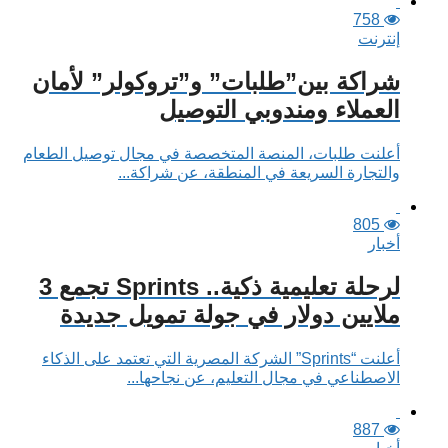
758
إنترنت
شراكة بين”طلبات” و”تروكولر” لأمان
العملاء ومندوبي التوصيل
أعلنت طلبات، المنصة المتخصصة في مجال توصيل الطعام
والتجارة السريعة في المنطقة، عن شراكة...
805
أخبار
لرحلة تعليمية ذكية.. Sprints تجمع 3
ملايين دولار في جولة تمويل جديدة
أعلنت “Sprints” الشركة المصرية التي تعتمد على الذكاء
الاصطناعي في مجال التعليم، عن نجاحها...
887