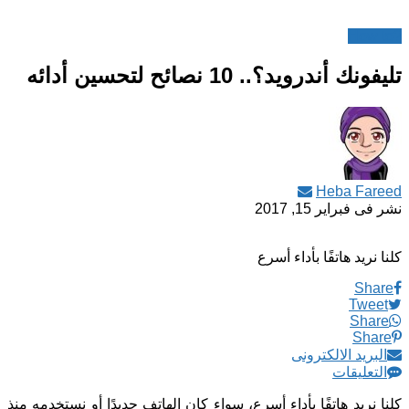
?How to
تليفونك أندرويد؟.. 10 نصائح لتحسين أدائه
Heba Fareed
نشر فى
فبراير 15, 2017
كلنا نريد هاتفًا بأداء أسرع
Share
Tweet
Share
Share
البريد الالكترونى
التعليقات
كلنا نريد هاتفًا بأداء أسرع، سواء كان الهاتف جديدًا أو نستخدمه منذ