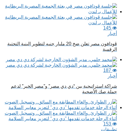
145
أخبار
ڤودافون مصر تعلن ضخ 20 مليار جنيه لتطوير البنية التحتية
الرقمية
187
أخبار
شراكة استراتيجية بين “دي دي مصر” و”مصر الخير” لدعم
حملة صك الأضحية
153
تطبيقات