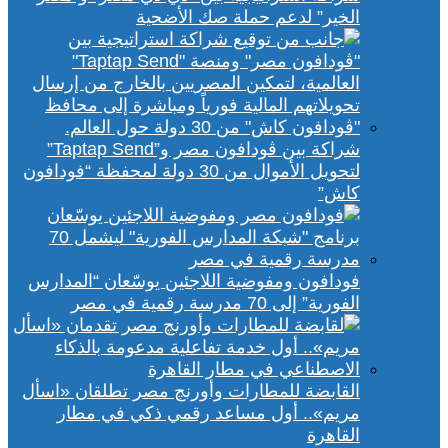
الخير” لدعم حملة صك الأضحية
شراكة بين ڤودافون مصر و”Taptap Send”
لتحويل الأموال من 30 دولة لمحفظة “فودافون
كاش”
فودافون ومفوضية اللاجئين يوسّعان “المدارس
الفورية” إلى 70 مدرسة رقمية في مصر
القابضة للمطارات وأورنچ مصر تطلقان «اسأل
مريم».. أول مساعد رقمي ذكي في مطار
القاهرة