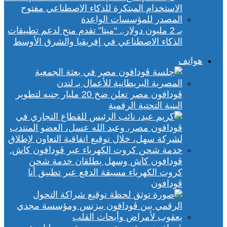
بـ 2 مليون دولار.. “ميتا” تقدم منح لدعم تطبيقات
الذكاء الاصطناعي في إفريقيا والشرق الأوسط
هواتف
ڤودافون مصر تعلن ضخ 20 مليار جنيه لتطوير
البنية التحتية الرقمية
ڤودافون كاش وسهل يطلقان خدمة شحن
كروت الكهرباء مسبقة الدفع عبر تطبيق أنا
ڤودافون