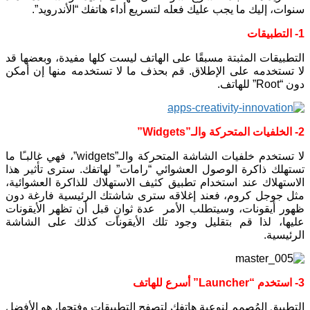
سنوات، إليك ما يجب عليك فعله لتسريع أداء هاتفك “الأندرويد”.
1- التطبيقات
التطبيقات المثبتة مسبقًا على الهاتف ليست كلها مفيدة، وبعضها قد
لا تستخدمه على الإطلاق. قم بحذف ما لا تستخدمه منها إن أمكن
دون “Root” للهاتف.
2- الخلفيات المتحركة والـ”Widgets”
لا تستخدم خلفيات الشاشة المتحركة والـ”widgets”، فهي غالبـًا ما
تستهلك ذاكرة الوصول العشوائي “رامات” لهاتفك. سترى تأثير هذا
الاستهلاك عند استخدام تطبيق كثيف الاستهلاك للذاكرة العشوائية،
مثل جوجل كروم، فعند إغلاقه سترى شاشتك الرئيسية فارغة دون
ظهور أيقونات، وسيتطلب الأمر عدة ثوانٍ قبل أن تظهر الأيقونات
عليها، لذا قم بتقليل وجود تلك الأيقونات كذلك على الشاشة
الرئيسية.
3- استخدم “Launcher” أسرع للهاتف
التطبيق المُصمم لنوعية هاتفك لتصفح التطبيقات وفتحها، هو الأفضل