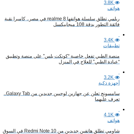
3.8K
هواتف
ريلمي تطلق سلسلة هواتفها realme 8 في مصر.. كاميرا نقية
فائقة التطور بدقة 108 ميجابيكسل
3.4K
تطبيقات
منصة الطبي تفعل خاصية “كونكت بلس” على منصة وتطبيق
“عيادة الطبي” للعلاج في المنزل
3.2K
أجهزة ذكية
سامسونج تعلن عن جهازين لوحيين جديدين من Galaxy Tab..
تعرف عليهما
4.1K
هواتف
شاومي تطلق هاتفين جديدين من Redmi Note 10 في السوق