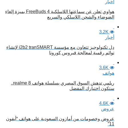
أخبار
هواوي تعلن عن سماعتها اللاسلكية FreeBuds 4 بميزة إلغاء
الضوضاء والشحن اللاسلكي والسريع
3.2K
أخبار
دِل تكنولوجيز تتعاون مع مؤسسة i2b2 tranSMART لإنشاء
توائم رقمية لمعالجة فيروس كورونا
3.6K
هواتف
ريلمي تدهش السوق المصري بسلسلة هواتف realme 8..
ستكون اختيارك المفضل
4.6K
عروض
عروض وخصومات من أمازون السعودية على هواتف “أيفون
11”