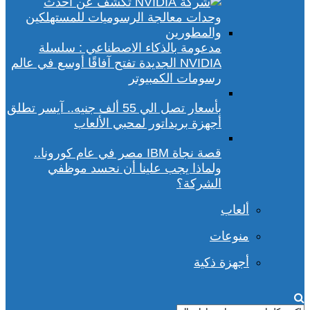
مدعومة بالذكاء الاصطناعي : سلسلة
NVIDIA الجديدة تفتح آفاقًا أوسع في عالم
رسومات الكمبيوتر
بأسعار تصل الي 55 ألف جنيه.. آيسر تطلق
أجهزة بريداتور لمحبي الألعاب
قصة نجاة IBM مصر في عام كورونا..
ولماذا يجب علينا أن نحسد موظفي
الشركة؟
ألعاب
منوعات
أجهزة ذكية