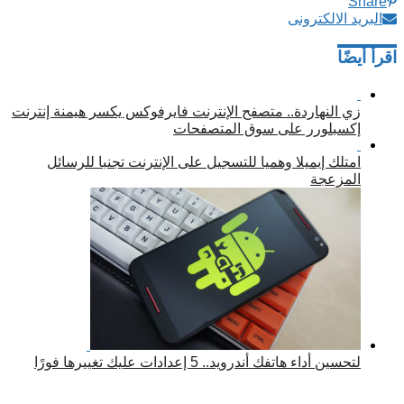
Share
البريد الالكترونى
اقرأ أيضًا
زي النهاردة.. متصفح الإنترنت فايرفوكس يكسر هيمنة إنترنت
إكسبلورر على سوق المتصفحات
امتلك إيميلا وهميا للتسجيل على الإنترنت تجنبا للرسائل
المزعجة
لتحسين أداء هاتفك أندرويد.. 5 إعدادات عليك تغييرها فورًا