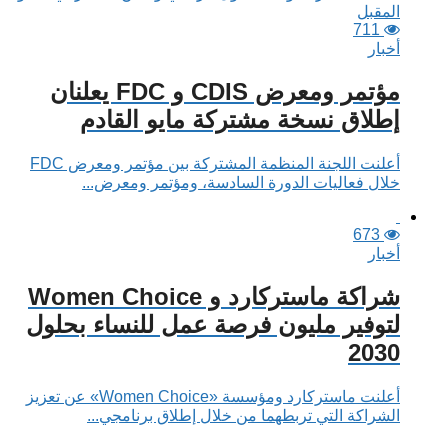
711
أخبار
مؤتمر ومعرض CDIS و FDC يعلنان
إطلاق نسخة مشتركة مايو القادم
أعلنت اللجنة المنظمة المشتركة بين مؤتمر ومعرض FDC
خلال فعاليات الدورة السادسة، ومؤتمر ومعرض...
673
أخبار
شراكة ماستركارد و Women Choice
لتوفير مليون فرصة عمل للنساء بحلول
2030
أعلنت ماستركارد ومؤسسة «Women Choice» عن تعزيز
الشراكة التي تربطهما من خلال إطلاق برنامجي...