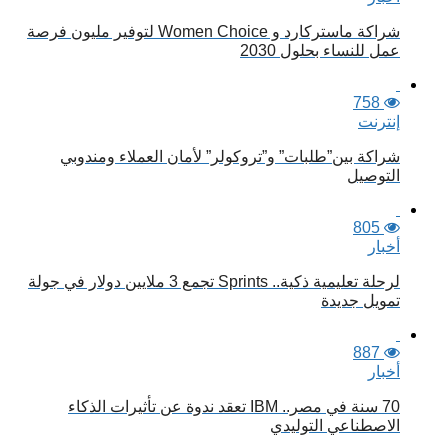
شراكة ماستركارد و Women Choice لتوفير مليون فرصة
عمل للنساء بحلول 2030
758
إنترنت
شراكة بين”طلبات” و”تروكولر” لأمان العملاء ومندوبي
التوصيل
805
أخبار
لرحلة تعليمية ذكية.. Sprints تجمع 3 ملايين دولار في جولة
تمويل جديدة
887
أخبار
70 سنة في مصر.. IBM تعقد ندوة عن تأثيرات الذكاء
الاصطناعي التوليدي