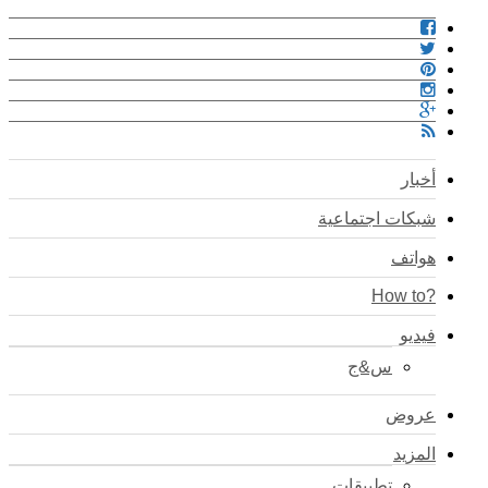
أخبار
شبكات اجتماعية
هواتف
?How to
فيديو
س&ج
عروض
المزيد
تطبيقات