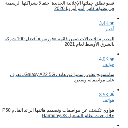
فيفو تطلق حملتها الإعلانية الجديدة احتفالا بشراكتها الرسمية
في بطولة كأس أمم أوروبا 2020
3.4K
أخبار
المصرية للاتصالات ضمن قائمة «فوربس» أفضل 100 شركة
بالشرق الأوسط لعام 2021
4.0K
هواتف
سامسونج تعلن رسميا عن هاتف Galaxy A22 5G.. تعرف
على مواصفاته وسعره
3.5K
هواتف
هواوي تكشف عن مواصفات وتصميم هاتفها الرائد القادم P50
خلال حدث نظام التشغيل HarmonyOS