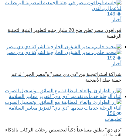
149
أخبار
ڤودافون مصر تعلن ضخ 20 مليار جنيه لتطوير البنية التحتية
الرقمية
192
أخبار
شراكة استراتيجية بين “دي دي مصر” و”مصر الخير” لدعم
حملة صك الأضحية
156
تطبيقات
“دي دي” تطلق مساعداً ذكياً لتخصيص رحلات الركاب بالذكاء
الاصطناعي