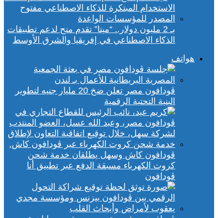
بـ 2 مليون دولار.. “ميتا” تقدم منح لدعم تطبيقات
الذكاء الاصطناعي في إفريقيا والشرق الأوسط
هواتف
ڤودافون مصر تعلن ضخ 20 مليار جنيه لتطوير
البنية التحتية الرقمية
ڤودافون كاش وسهل يطلقان خدمة شحن
كروت الكهرباء مسبقة الدفع عبر تطبيق أنا
ڤودافون