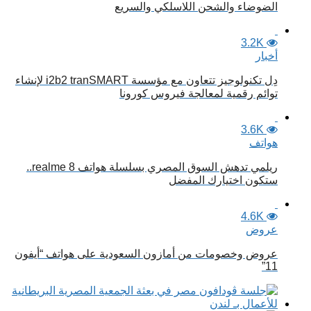
الضوضاء والشحن اللاسلكي والسريع
3.2K
أخبار
دِل تكنولوجيز تتعاون مع مؤسسة i2b2 tranSMART لإنشاء
توائم رقمية لمعالجة فيروس كورونا
3.6K
هواتف
ريلمي تدهش السوق المصري بسلسلة هواتف realme 8..
ستكون اختيارك المفضل
4.6K
عروض
عروض وخصومات من أمازون السعودية على هواتف “أيفون
11”