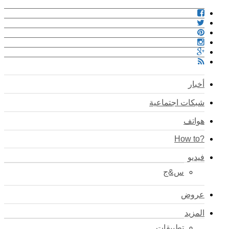
أخبار
شبكات اجتماعية
هواتف
?How to
فيديو
س&ج
عروض
المزيد
تطبيقات