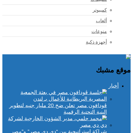
كمبيوتر
ألعاب
منوعات
أجهزة ذكية
موقع مشبك
أخبار
ڤودافون مصر تعلن ضخ 20 مليار جنيه لتطوير
البنية التحتية الرقمية
شراكة استراتيجية بين “دي دي مصر” و”مصر