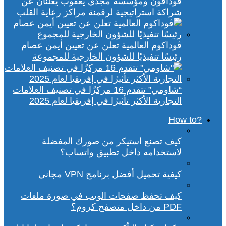
ڤودافون ومؤسسة مجدي يعقوب يعلنان عن
شراكة استراتيجية لرقمنة مراكز رعاية القلب
ڤوداكوم العالمية تعلن عن تعيين أيمن عصام
رئيسًا تنفيذيًا للشؤون الخارجية للمجموعة
“شاومي” تتقدم 16 مركزًا في تصنيف العلامات
التجارية الأكثر تأثيرًا في إفريقيا لعام 2025
?How to
كيف تصنع استيكر من صورك المفضلة
لاستخدامه داخل تطبيق واتساب؟
كيفية تحميل أفضل برنامج VPN مجاني
كيف تحفظ صفحات الويب في صورة ملفات
PDF من داخل متصفح كروم؟