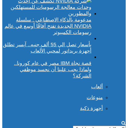
مدعومة بالذكاء الاصطناعي : سلسلة
NVIDIA الجديدة تفتح آفاقًا أوسع في عالم
رسومات الكمبيوتر
بأسعار تصل الي 55 ألف جنيه.. آيسر تطلق
أجهزة بريداتور لمحبي الألعاب
قصة نجاة IBM مصر في عام كورونا..
ولماذا يجب علينا أن نحسد موظفي
الشركة؟
ألعاب
منوعات
أجهزة ذكية