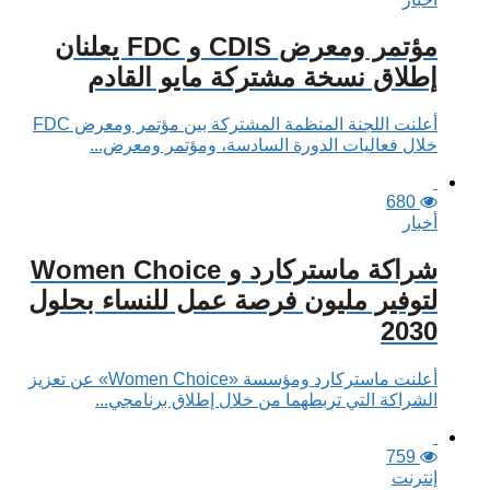
مؤتمر ومعرض CDIS و FDC يعلنان
إطلاق نسخة مشتركة مايو القادم
أعلنت اللجنة المنظمة المشتركة بين مؤتمر ومعرض FDC
خلال فعاليات الدورة السادسة، ومؤتمر ومعرض...
680
أخبار
شراكة ماستركارد و Women Choice
لتوفير مليون فرصة عمل للنساء بحلول
2030
أعلنت ماستركارد ومؤسسة «Women Choice» عن تعزيز
الشراكة التي تربطهما من خلال إطلاق برنامجي...
759
إنترنت