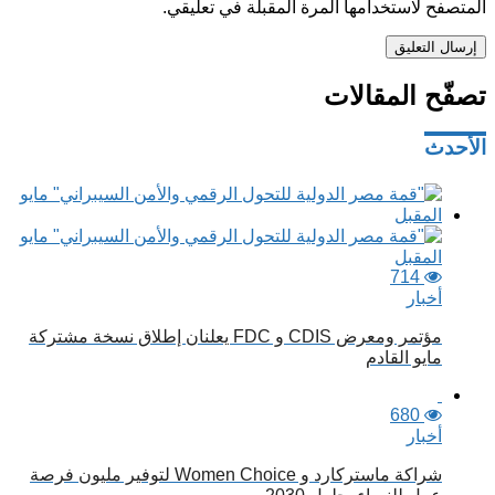
المتصفح لاستخدامها المرة المقبلة في تعليقي.
تصفّح المقالات
الأحدث
714
أخبار
مؤتمر ومعرض CDIS و FDC يعلنان إطلاق نسخة مشتركة
مايو القادم
680
أخبار
شراكة ماستركارد و Women Choice لتوفير مليون فرصة