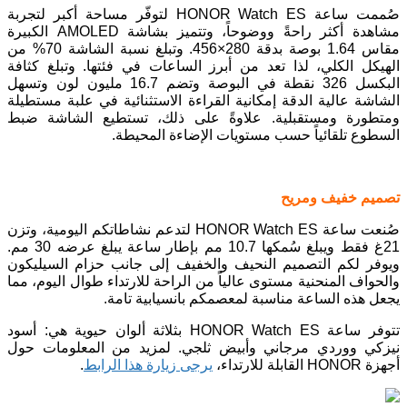
صُممت ساعة HONOR Watch ES لتوفّر مساحة أكبر لتجربة
مشاهدة أكثر راحةً ووضوحاً، وتتميز بشاشة AMOLED الكبيرة
مقاس 1.64 بوصة بدقة 280×456. وتبلغ نسبة الشاشة 70% من
الهيكل الكلي، لذا تعد من أبرز الساعات في فئتها. وتبلغ كثافة
البكسل 326 نقطة في البوصة وتضم 16.7 مليون لون وتسهل
الشاشة عالية الدقة إمكانية القراءة الاستثنائية في علبة مستطيلة
ومتطورة ومستقبلية. علاوةً على ذلك، تستطيع الشاشة ضبط
السطوع تلقائياً حسب مستويات الإضاءة المحيطة.
تصميم خفيف ومريح
صُنعت ساعة HONOR Watch ES لتدعم نشاطاتكم اليومية، وتزن
21غ فقط ويبلغ سُمكها 10.7 مم بإطار ساعة يبلغ عرضه 30 مم.
ويوفر لكم التصميم النحيف والخفيف إلى جانب حزام السيليكون
والحواف المنحنية مستوى عالياً من الراحة للارتداء طوال اليوم، مما
يجعل هذه الساعة مناسبة لمعصمكم بانسيابية تامة.
تتوفر ساعة HONOR Watch ES بثلاثة ألوان حيوية هي: أسود
نيزكي ووردي مرجاني وأبيض ثلجي. لمزيد من المعلومات حول
أجهزة HONOR القابلة للارتداء،
يرجى زيارة هذا الرابط
.