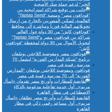
الخير” لدعم حملة صك الأضحية
شراكة بين ڤودافون مصر و”Taptap Send”
لتحويل الأموال من 30 دولة لمحفظة “فودافون
كاش”
فودافون ومفوضية اللاجئين يوسّعان “المدارس
الفورية” إلى 70 مدرسة رقمية في مصر
القابضة للمطارات وأورنچ مصر تطلقان «اسأل
مريم».. أول مساعد رقمي ذكي في مطار
القاهرة