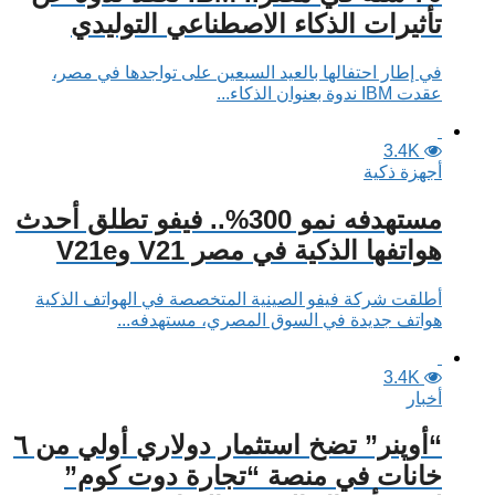
تأثيرات الذكاء الاصطناعي التوليدي
في إطار احتفالها بالعيد السبعين على تواجدها في مصر،
عقدت IBM ندوة بعنوان الذكاء...
3.4K
أجهزة ذكية
مستهدفه نمو 300%.. فيفو تطلق أحدث
هواتفها الذكية في مصر V21 وV21e
أطلقت شركة فيفو الصينية المتخصصة في الهواتف الذكية
هواتف جديدة في السوق المصري، مستهدفه...
3.4K
أخبار
“أوپنر” تضخ استثمار دولاري أولي من ٦
خانات في منصة “تجارة دوت كوم”