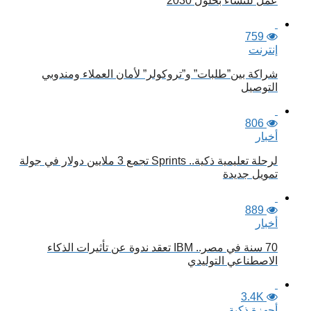
عمل للنساء بحلول 2030
759
إنترنت
شراكة بين”طلبات” و”تروكولر” لأمان العملاء ومندوبي
التوصيل
806
أخبار
لرحلة تعليمية ذكية.. Sprints تجمع 3 ملايين دولار في جولة
تمويل جديدة
889
أخبار
70 سنة في مصر.. IBM تعقد ندوة عن تأثيرات الذكاء
الاصطناعي التوليدي
3.4K
أجهزة ذكية