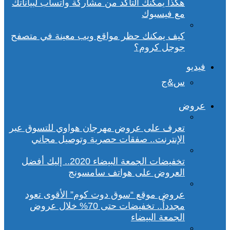
هكذا يمكنك التأكد من مشاركة واتساب لبياناتك
مع فيسبوك
كيف يمكنك حظر مواقع ويب معينة في متصفح
جوجل كروم؟
فيديو
س&ج
عروض
تعرف على عروض مهرجان هواوي للتسوق عبر
الإنترنت.. صفقات حصرية وتوصيل مجاني
تخفيضات الجمعة البيضاء 2020.. إليك أفضل
العروض على هواتف سامسونج
عروض موقع “سوق دوت كوم” الأقوى تعود
مجدداً.. تخفيضات حتى 70% خلال عروض
الجمعة البيضاء