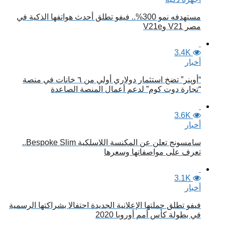
مستهدفه نمو 300%.. فيفو تطلق أحدث هواتفها الذكية في
مصر V21 وV21e
3.4K
أخبار
“أوپنر” تضخ استثمار دولاري أولي من ٦ خانات في منصة
“تجارة دوت كوم” لدعم أعمال المنصة الصاعدة
3.6K
أخبار
سامسونج تعلن عن المكنسة اللاسلكية Bespoke Slim..
تعرف على مواصفاتها وسعرها
3.1K
أخبار
فيفو تطلق حملتها الإعلانية الجديدة احتفالا بشراكتها الرسمية
في بطولة كأس أمم أوروبا 2020