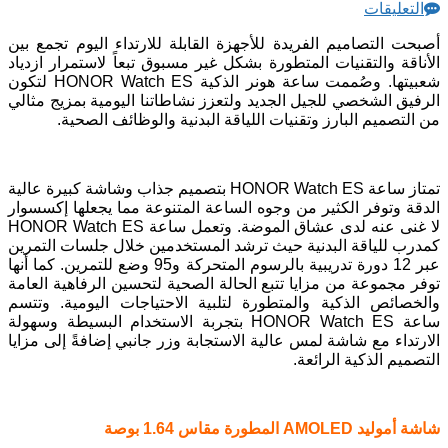
التعليقات
أصبحت التصاميم الفريدة للأجهزة القابلة للارتداء اليوم تجمع بين
الأناقة والتقنيات المتطورة بشكل غير مسبوق تبعاً لاستمرار ازدياد
شعبيتها. وصُممت ساعة هونر الذكية HONOR Watch ES لتكون
الرفيق الشخصي للجيل الجديد ولتعزز نشاطاتنا اليومية بمزيج مثالي
من التصميم البارز وتقنيات اللياقة البدنية والوظائف الصحية.
تمتاز ساعة HONOR Watch ES بتصميم جذاب وشاشة كبيرة عالية
الدقة وتوفر الكثير من وجوه الساعة المتنوعة مما يجعلها إكسسوار
لا غنى عنه لدى عشاق الموضة. وتعمل ساعة HONOR Watch ES
كمدرب للياقة البدنية حيث ترشد المستخدمين خلال جلسات التمرين
عبر 12 دورة تدريبية بالرسوم المتحركة و95 وضع للتمرين. كما أنها
توفر مجموعة من مزايا تتبع الحالة الصحية لتحسين الرفاهية العامة
والخصائص الذكية والمتطورة لتلبية الاحتياجات اليومية. وتتسم
ساعة HONOR Watch ES بتجربة الاستخدام البسيطة وسهولة
الارتداء مع شاشة لمس عالية الاستجابة وزر جانبي إضافةً إلى مزايا
التصميم الذكية الرائعة.
شاشة أموليد
AMOLED
المطورة
مقاس 1.64 بوصة