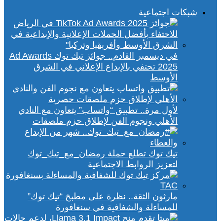
شبكات اجتماعية
في ديسمبر القادم.. جوائز تيك توك Ad Awards
2025 تحتفي بالإبداع الإعلاني في الشرق
الأوسط
لأول مرة.. تطبيق “واتساب” يتعاون مع النادي
الأهلي ونجوم الفن لإطلاق حزم ملصقات
تيك توك تطلع حملة رمضان_مع_تيك_توك
لتعزيز الروابط الاجتماعية
مارثون الثقة.. نظرة على مطبخ “تيك توك”
للمساءلة والشفافية في سنغافورة