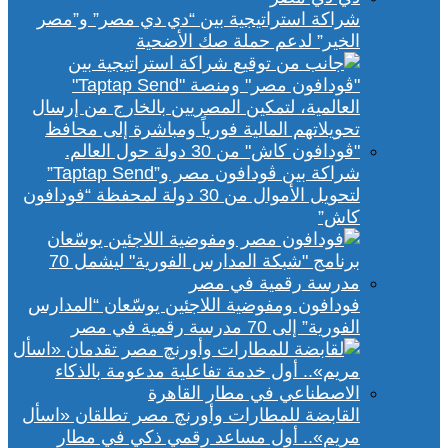
شراكة استراتيجية بين “دي دي مصر” و”مصر
الخير” لدعم حملة صك الأضحية
شراكة بين ڤودافون مصر و”Taptap Send”
لتحويل الأموال من 30 دولة لمحفظة “فودافون
كاش”
فودافون ومفوضية اللاجئين يوسّعان “المدارس
الفورية” إلى 70 مدرسة رقمية في مصر
القابضة للمطارات وأورنچ مصر تطلقان «اسأل
مريم».. أول مساعد رقمي ذكي في مطار