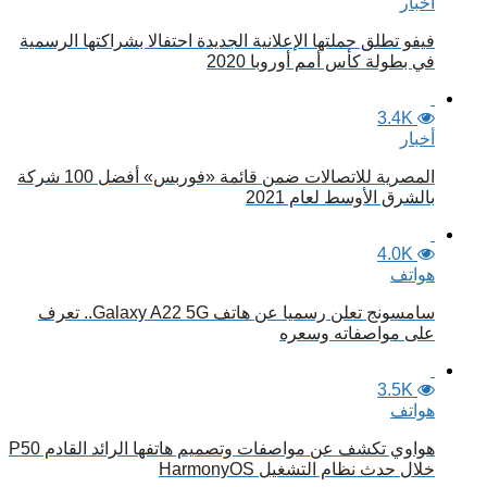
أخبار
فيفو تطلق حملتها الإعلانية الجديدة احتفالا بشراكتها الرسمية
في بطولة كأس أمم أوروبا 2020
3.4K
أخبار
المصرية للاتصالات ضمن قائمة «فوربس» أفضل 100 شركة
بالشرق الأوسط لعام 2021
4.0K
هواتف
سامسونج تعلن رسميا عن هاتف Galaxy A22 5G.. تعرف
على مواصفاته وسعره
3.5K
هواتف
هواوي تكشف عن مواصفات وتصميم هاتفها الرائد القادم P50
خلال حدث نظام التشغيل HarmonyOS