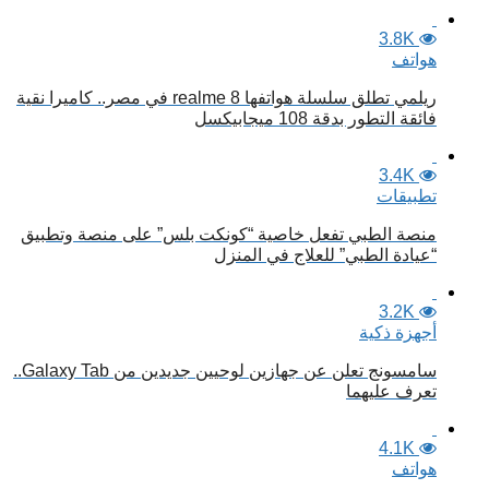
3.8K
هواتف
ريلمي تطلق سلسلة هواتفها realme 8 في مصر.. كاميرا نقية
فائقة التطور بدقة 108 ميجابيكسل
3.4K
تطبيقات
منصة الطبي تفعل خاصية “كونكت بلس” على منصة وتطبيق
“عيادة الطبي” للعلاج في المنزل
3.2K
أجهزة ذكية
سامسونج تعلن عن جهازين لوحيين جديدين من Galaxy Tab..
تعرف عليهما
4.1K
هواتف