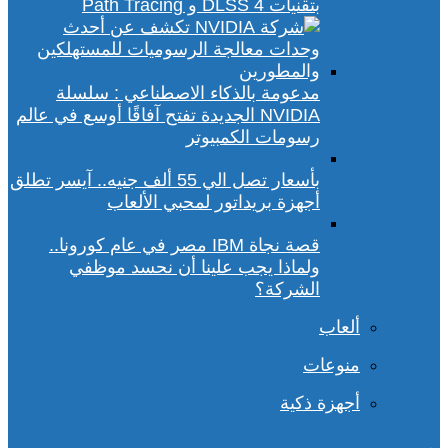
بتقنيات DLSS 4 و Path Tracing
مدعومة بالذكاء الاصطناعي : سلسلة
NVIDIA الجديدة تفتح آفاقًا أوسع في عالم
رسومات الكمبيوتر
بأسعار تصل الي 55 ألف جنيه.. آيسر تطلق
أجهزة بريداتور لمحبي الألعاب
قصة نجاة IBM مصر في عام كورونا..
ولماذا يجب علينا أن نحسد موظفي
الشركة؟
ألعاب
منوعات
أجهزة ذكية