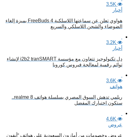
3.5K
أخبار
هواوي تعلن عن سماعتها اللاسلكية FreeBuds 4 بميزة إلغاء
الضوضاء والشحن اللاسلكي والسريع
3.2K
أخبار
دِل تكنولوجيز تتعاون مع مؤسسة i2b2 tranSMART لإنشاء
توائم رقمية لمعالجة فيروس كورونا
3.6K
هواتف
ريلمي تدهش السوق المصري بسلسلة هواتف realme 8..
ستكون اختيارك المفضل
4.6K
عروض
عروض وخصومات من أمازون السعودية على هواتف “أيفون