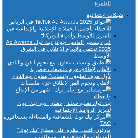
القاهرة
شبكات اجتماعية
في ديسمبر القادم.. جوائز تيك توك Ad Awards
2025 تحتفي بالإبداع الإعلاني في الشرق
الأوسط
لأول مرة.. تطبيق “واتساب” يتعاون مع النادي
الأهلي ونجوم الفن لإطلاق حزم ملصقات
تيك توك تطلع حملة رمضان_مع_تيك_توك
لتعزيز الروابط الاجتماعية
مارثون الثقة.. نظرة على مطبخ “تيك توك”
للمساءلة والشفافية في سنغافورة