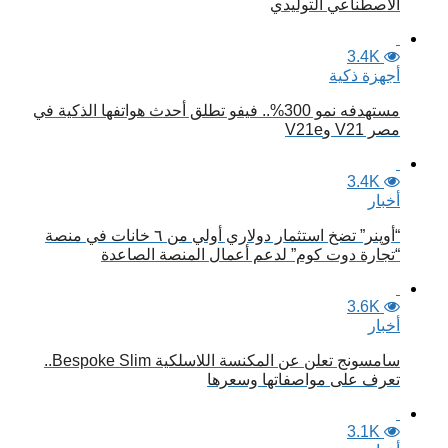
الاصطناعي التوليدي
3.4K
أجهزة ذكية
مستهدفه نمو 300%.. فيفو تطلق أحدث هواتفها الذكية في
مصر V21 وV21e
3.4K
أخبار
“أوپنر” تضخ استثمار دولاري أولي من ٦ خانات في منصة
“تجارة دوت كوم” لدعم أعمال المنصة الصاعدة
3.6K
أخبار
سامسونج تعلن عن المكنسة اللاسلكية Bespoke Slim..
تعرف على مواصفاتها وسعرها
3.1K