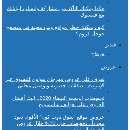
هكذا يمكنك التأكد من مشاركة واتساب لبياناتك
مع فيسبوك
كيف يمكنك حظر مواقع ويب معينة في متصفح
جوجل كروم؟
فيديو
س&ج
عروض
تعرف على عروض مهرجان هواوي للتسوق عبر
الإنترنت.. صفقات حصرية وتوصيل مجاني
تخفيضات الجمعة البيضاء 2020.. إليك أفضل
العروض على هواتف سامسونج
عروض موقع “سوق دوت كوم” الأقوى تعود
مجدداً.. تخفيضات حتى 70% خلال عروض
الجمعة البيضاء