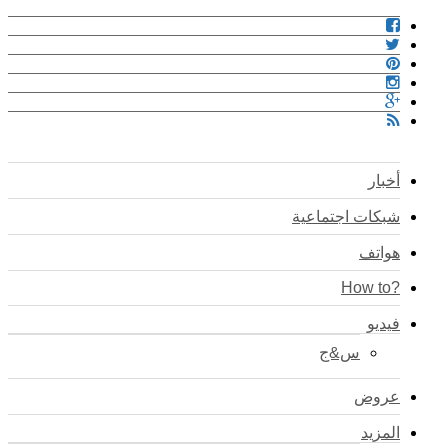
أخبار
شبكات اجتماعية
هواتف
?How to
فيديو
س&ج
عروض
المزيد