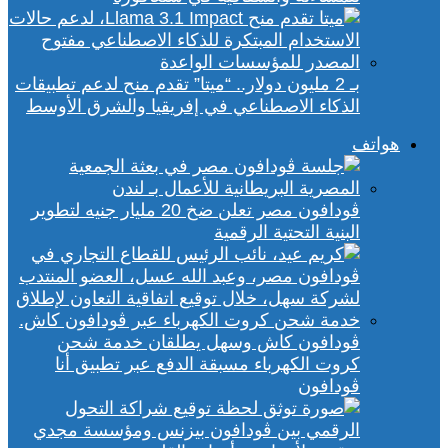
بـ 2 مليون دولار.. “ميتا” تقدم منح لدعم تطبيقات
الذكاء الاصطناعي في إفريقيا والشرق الأوسط
هواتف
ڤودافون مصر تعلن ضخ 20 مليار جنيه لتطوير
البنية التحتية الرقمية
ڤودافون كاش وسهل يطلقان خدمة شحن
كروت الكهرباء مسبقة الدفع عبر تطبيق أنا
ڤودافون