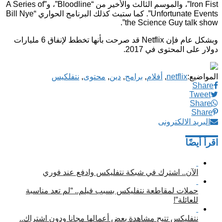
Iron Fist”، والموسم الثالث والأخير من “Bloodline”، و”A Series of
Unfortunate Events”. كما ستبث كذلك البرنامج الحواري “Bill Nye
the Science Guy talk show”.
وبشكل عام فإن Netflix قد صرحت بأنها تخطط لإنفاق 6 مليارات
دولار على المحتوى في 2017.
المواضيع:
netflix
,
أفلام
,
برامج
,
دين
,
محتوى
,
نتفلكيس
Share
Tweet
Share
Share
البريد الالكترونى
اقرأ أيضًا
الآن.. اشترك في شبكة نتفليكس وادفع عند فوري
حملات لمقاطعة نتفليكس بسبب فيلم.. “لم تعد مناسبة
للعائلة”!
نتفليكس تتيح مشاهدة بعض أعمالها مجانا ودون اشتراك..