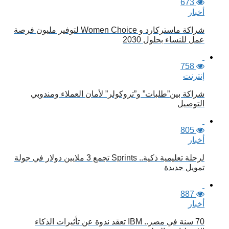
673
أخبار
شراكة ماستركارد و Women Choice لتوفير مليون فرصة
عمل للنساء بحلول 2030
758
إنترنت
شراكة بين”طلبات” و”تروكولر” لأمان العملاء ومندوبي
التوصيل
805
أخبار
لرحلة تعليمية ذكية.. Sprints تجمع 3 ملايين دولار في جولة
تمويل جديدة
887
أخبار
70 سنة في مصر.. IBM تعقد ندوة عن تأثيرات الذكاء