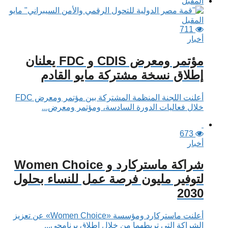
711
أخبار
مؤتمر ومعرض CDIS و FDC يعلنان
إطلاق نسخة مشتركة مايو القادم
أعلنت اللجنة المنظمة المشتركة بين مؤتمر ومعرض FDC
خلال فعاليات الدورة السادسة، ومؤتمر ومعرض...
673
أخبار
شراكة ماستركارد و Women Choice
لتوفير مليون فرصة عمل للنساء بحلول
2030
أعلنت ماستركارد ومؤسسة «Women Choice» عن تعزيز
الشراكة التي تربطهما من خلال إطلاق برنامجي...