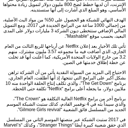
الإنترنت، أن لديها خطط لضخ 800 مليون دولار لتمويل زيادة محتواها
الأساسي، وهو المبلغ الذي أشارت إلى أنها ستستدينه.
الهدف النهائي للشبكة هو الحصول على 50% من مواد البث الأصلية،
من إجمالي 1000 ساعة من البرامج الجديدة في 2017، ومع التمويل
المالي الإضافي ستتخطى ديون الشركة 3 مليارات دولار على المدى
البعيد، بحسب موقع “Mashable”.
تأتي تلك الأخبار بعد إعلان Netflix عن أرباحها للربع الثالث من العام
الجاري، الذي أضافت فيه ما مجموعه 3.57 مليون مشترك، منهم
3.2 من خارج الولايات المتحدة الأمريكية، كما أعلنت أنها قد تخلت
عن خطة إطلاق خدمتها في الصين.
الاحتياج إلى المزيد من السيولة النقدية يأتي من أن الشركة تراهن
بشكل أكبر على البرامج التي تنتجها، إذ أنها أطلقت، العام الجاري،
برنامج “The Get Down”، والذي تكلف إنتاج الحلقة الواحدة منه 10
ملايين دولار، ما يجعله أعلى برامج “Netflix” تكلفة حتى اللحظة.
برنامج آخر من برامج Netflix العالية التكلفة هو “The Crown”،
والذي سيبدأ بثه في 4 نوفمبر القادم، كذلك ستبث الشبكة الموسم
الجديد من المسلسل فائق الشعبية “Gilmore Girls revival”.
في 2017 ستبث الشبكة عبر منصتها الموسم الثاني من المسلسل
الذي حقق شعبية كبيرة أيضًا “Stranger Things”، وكذلك “Marvel’s