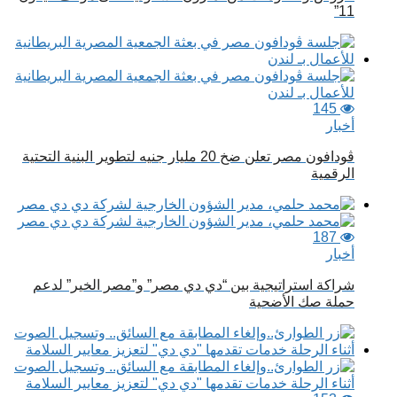
11”
145
أخبار
ڤودافون مصر تعلن ضخ 20 مليار جنيه لتطوير البنية التحتية
الرقمية
187
أخبار
شراكة استراتيجية بين “دي دي مصر” و”مصر الخير” لدعم
حملة صك الأضحية