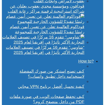
ڤودافون ومؤسسة مجدي يعقوب يعلنان عن
شراكة استراتيجية لرقمنة مراكز رعاية القلب
ڤوداكوم العالمية تعلن عن تعيين أيمن عصام
رئيسًا تنفيذيًا للشؤون الخارجية للمجموعة
“شاومي” تتقدم 16 مركزًا في تصنيف العلامات
التجارية الأكثر تأثيرًا في إفريقيا لعام 2025
?How to
كيف تصنع استيكر من صورك المفضلة
لاستخدامه داخل تطبيق واتساب؟
كيفية تحميل أفضل برنامج VPN مجاني
كيف تحفظ صفحات الويب في صورة ملفات
PDF من داخل متصفح كروم؟