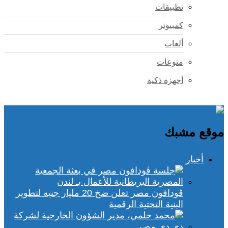
تطبيقات
كمبيوتر
ألعاب
منوعات
أجهزة ذكية
موقع مشبك
أخبار
ڤودافون مصر تعلن ضخ 20 مليار جنيه لتطوير
البنية التحتية الرقمية