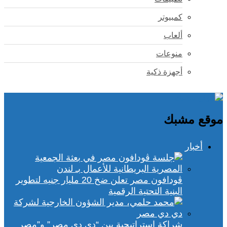
كمبيوتر
ألعاب
منوعات
أجهزة ذكية
موقع مشبك
أخبار
ڤودافون مصر تعلن ضخ 20 مليار جنيه لتطوير
البنية التحتية الرقمية
شراكة استراتيجية بين “دي دي مصر” و”مصر