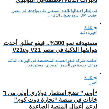
في إطار احتفالها بالعيد السبعين على تواجدها في مصر،
عقدت IBM ندوة بعنوان الذكاء...
3.4K
أجهزة ذكية
مستهدفه نمو 300%.. فيفو تطلق أحدث
هواتفها الذكية في مصر V21 وV21e
أطلقت شركة فيفو الصينية المتخصصة في الهواتف الذكية
هواتف جديدة في السوق المصري، مستهدفه...
3.4K
أخبار
“أوپنر” تضخ استثمار دولاري أولي من ٦
خانات في منصة “تجارة دوت كوم”
لدعم أعمال المنصة الصاعدة