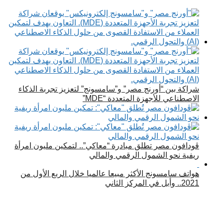
شراكة بين “أورنج مصر” و”سامسونج” لتعزيز تجربة الذكاء
الاصطناعي للأجهزة المتعددة “MDE”
ڤودافون مصر تطلق مبادرة “معاكي”.. لتمكين مليون امرأة
ريفية نحو الشمول الرقمي والمالي
هواتف سامسونج الأكثر مبيعا عالميا خلال الربع الأول من
2021.. وأبل في المركز الثاني