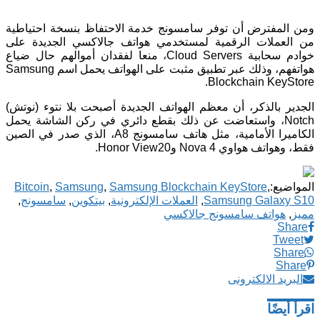
ومن المفترض أن توفر سامسونج خدمة الاحتفاظ بنسخة احتياطية
من العملات الرقمية لمستخدمي هواتف جالاكسي الجديدة على
خوادم سحابية Cloud Servers، منعا لفقدان أموالهم حال ضياع
هواتفهم، وذلك عبر تطبيق مثبت على الهواتف يحمل اسم Samsung
Blockchain KeyStore.
الجدير بالذكر، أن معظم الهواتف الجديدة أصبحت بلا نتوء (نوتش)
Notch، واستعاضت عن ذلك بقطع دائري في ركن الشاشة يحمل
الكاميرا الأمامية، مثل هاتف سامسونج A8، الذي صدر في الصين
فقط، وهواتف هواوي Nova 4 وHonor View20.
المواضيع:
,
Samsung Blockchain KeyStore
,
Samsung
,
Bitcoin
Samsung Galaxy S10
,
العملات الإلكترونية
,
بيتكوين
,
سامسونج
,
مميز
,
هواتف سامسونج جالاكسي
Share
Tweet
Share
Share
البريد الالكترونى
اقرأ أيضًا