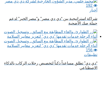
192
أخبار
شراكة استراتيجية بين “دي دي مصر” و”مصر الخير” لدعم
حملة صك الأضحية
156
تطبيقات
“دي دي” تطلق مساعداً ذكياً لتخصيص رحلات الركاب بالذكاء
الاصطناعي