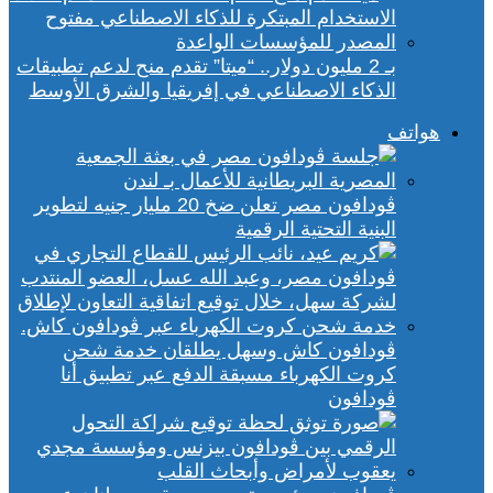
بـ 2 مليون دولار.. “ميتا” تقدم منح لدعم تطبيقات
الذكاء الاصطناعي في إفريقيا والشرق الأوسط
هواتف
ڤودافون مصر تعلن ضخ 20 مليار جنيه لتطوير
البنية التحتية الرقمية
ڤودافون كاش وسهل يطلقان خدمة شحن
كروت الكهرباء مسبقة الدفع عبر تطبيق أنا
ڤودافون