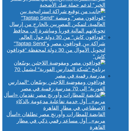
الخير” لدعم حملة صك الأضحية
شراكة بين ڤودافون مصر و”Taptap Send”
لتحويل الأموال من 30 دولة لمحفظة “فودافون
كاش”
فودافون ومفوضية اللاجئين يوسّعان “المدارس
الفورية” إلى 70 مدرسة رقمية في مصر
القابضة للمطارات وأورنچ مصر تطلقان «اسأل
مريم».. أول مساعد رقمي ذكي في مطار
القاهرة