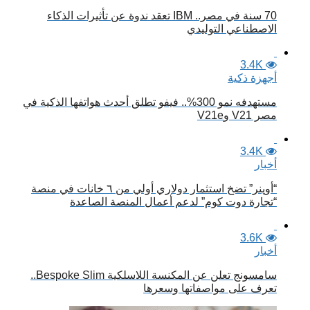
70 سنة في مصر.. IBM تعقد ندوة عن تأثيرات الذكاء
الاصطناعي التوليدي
3.4K
أجهزة ذكية
مستهدفه نمو 300%.. فيفو تطلق أحدث هواتفها الذكية في
مصر V21 وV21e
3.4K
أخبار
“أوپنر” تضخ استثمار دولاري أولي من ٦ خانات في منصة
“تجارة دوت كوم” لدعم أعمال المنصة الصاعدة
3.6K
أخبار
سامسونج تعلن عن المكنسة اللاسلكية Bespoke Slim..
تعرف على مواصفاتها وسعرها