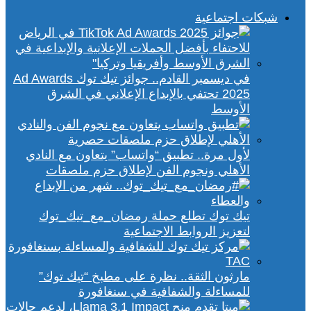
شبكات اجتماعية
في ديسمبر القادم.. جوائز تيك توك Ad Awards
2025 تحتفي بالإبداع الإعلاني في الشرق
الأوسط
لأول مرة.. تطبيق “واتساب” يتعاون مع النادي
الأهلي ونجوم الفن لإطلاق حزم ملصقات
تيك توك تطلع حملة رمضان_مع_تيك_توك
لتعزيز الروابط الاجتماعية
مارثون الثقة.. نظرة على مطبخ “تيك توك”
للمساءلة والشفافية في سنغافورة