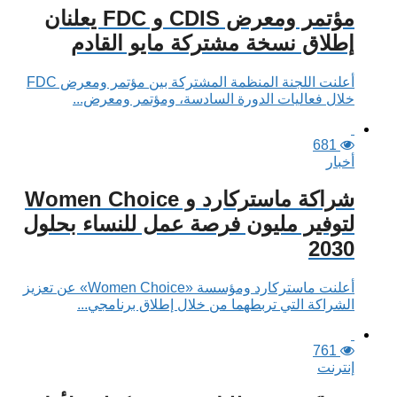
مؤتمر ومعرض CDIS و FDC يعلنان
إطلاق نسخة مشتركة مايو القادم
أعلنت اللجنة المنظمة المشتركة بين مؤتمر ومعرض FDC
خلال فعاليات الدورة السادسة، ومؤتمر ومعرض...
681
أخبار
شراكة ماستركارد و Women Choice
لتوفير مليون فرصة عمل للنساء بحلول
2030
أعلنت ماستركارد ومؤسسة «Women Choice» عن تعزيز
الشراكة التي تربطهما من خلال إطلاق برنامجي...
761
إنترنت