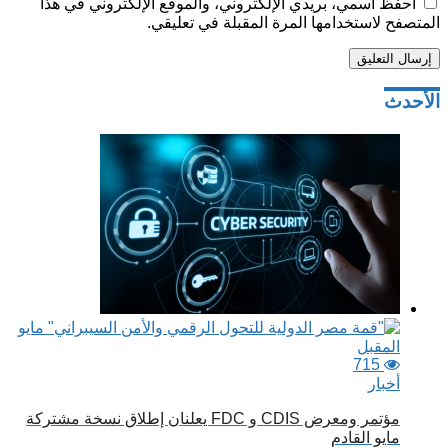
احفظ اسمي، بريدي الإلكتروني، والموقع الإلكتروني في هذا
المتصفح لاستخدامها المرة المقبلة في تعليقي.
تصفّح
الأحدث
المقالات
715
أخبار
مؤتمر ومعرض CDIS و FDC يعلنان إطلاق نسخة مشتركة
مايو القادم