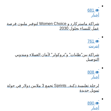
681
أخبار
شراكة ماستركارد و Women Choice لتوفير مليون فرصة
عمل للنساء بحلول 2030
761
إنترنت
شراكة بين”طلبات” و”تروكولر” لأمان العملاء ومندوبي
التوصيل
808
أخبار
لرحلة تعليمية ذكية.. Sprints تجمع 3 ملايين دولار في جولة
تمويل جديدة
890
أخبار