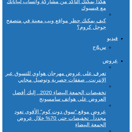
هكذا يمكنك التأكد من مشاركة واتساب لبياناتك
مع فيسبوك
كيف يمكنك حظر مواقع ويب معينة في متصفح
جوجل كروم؟
فيديو
س&ج
عروض
تعرف على عروض مهرجان هواوي للتسوق عبر
الإنترنت.. صفقات حصرية وتوصيل مجاني
تخفيضات الجمعة البيضاء 2020.. إليك أفضل
العروض على هواتف سامسونج
عروض موقع “سوق دوت كوم” الأقوى تعود
مجدداً.. تخفيضات حتى 70% خلال عروض
الجمعة البيضاء