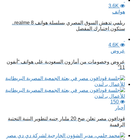
3.6K
هواتف
ريلمي تدهش السوق المصري بسلسلة هواتف realme 8..
ستكون اختيارك المفضل
4.6K
عروض
عروض وخصومات من أمازون السعودية على هواتف “أيفون
11”
150
أخبار
ڤودافون مصر تعلن ضخ 20 مليار جنيه لتطوير البنية التحتية
الرقمية