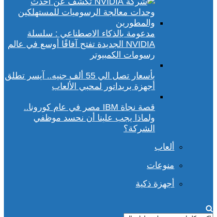
مدعومة بالذكاء الاصطناعي : سلسلة
NVIDIA الجديدة تفتح آفاقًا أوسع في عالم
رسومات الكمبيوتر
بأسعار تصل الي 55 ألف جنيه.. آيسر تطلق
أجهزة بريداتور لمحبي الألعاب
قصة نجاة IBM مصر في عام كورونا..
ولماذا يجب علينا أن نحسد موظفي
الشركة؟
ألعاب
منوعات
أجهزة ذكية