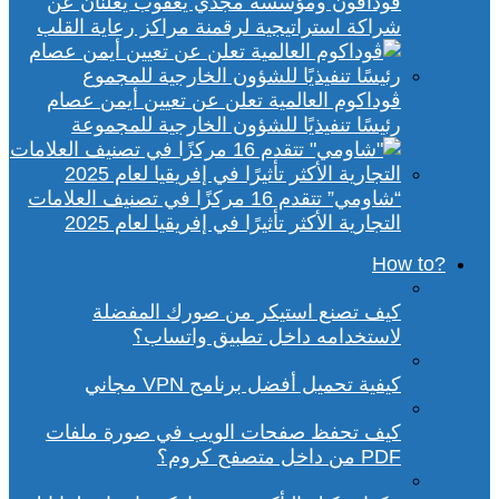
ڤودافون ومؤسسة مجدي يعقوب يعلنان عن
شراكة استراتيجية لرقمنة مراكز رعاية القلب
ڤوداكوم العالمية تعلن عن تعيين أيمن عصام
رئيسًا تنفيذيًا للشؤون الخارجية للمجموعة
“شاومي” تتقدم 16 مركزًا في تصنيف العلامات
التجارية الأكثر تأثيرًا في إفريقيا لعام 2025
?How to
كيف تصنع استيكر من صورك المفضلة
لاستخدامه داخل تطبيق واتساب؟
كيفية تحميل أفضل برنامج VPN مجاني
كيف تحفظ صفحات الويب في صورة ملفات
PDF من داخل متصفح كروم؟