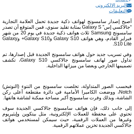
البريد الالكترونى
التعليقات
أصبح إصدار سامسونج لهواتف ذكية جديدة تحمل العلامة التجارية
“جالاكسي إس” Galaxy S بمثابة تقليد سنوي، فمن المتوقع أن تصدر
سامسونج Samsung ثلاث هواتف ذكية جديدة في يوم 20 من شهر
فبراير القادم، وهي هواتف Galaxy S10 وGalaxy S10+ وGalaxy
S10 Lite.
وفي تسريب جديد حول هواتف سامسونج الجديدة قبل إصدارها، تم
تداول صور لهاتف سامسونج جالاكسي Galaxy S10، تكشف
تصميمها الخارجي وبعضا من ميزاتها الداخلية.
فبحسب الصور المتداولة، تخلصت سامسونج من النتوء (النوتش)
Notch، ووضعت الكاميرا الأمامية في دائرة مقتطعة أعلى ركن
الشاشة، وبذلك وفرت سامسونج أكبر مساحة ممكنة لشاشة هاتفها.
إلى جانب ذلك، فإن هواتف سامسونج جالاكسي الجديدة سوف
تحتوي على محفظة للعملات الإلكترونية، مثل بيتكوين وإيثيريوم
وغيرها من العملات الرقمية، حيث سيمكن لمستخدمي هواتف
جالاكسي الجديدة تخزين عملاتهم الرقمية.