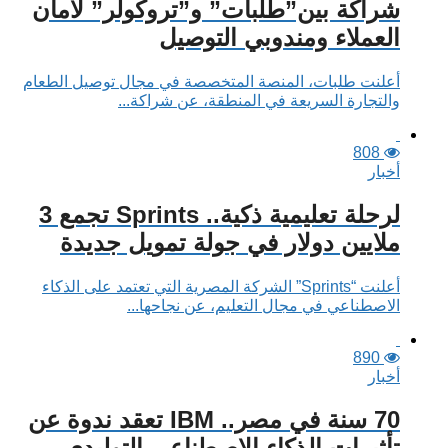
شراكة بين”طلبات” و”تروكولر” لأمان
العملاء ومندوبي التوصيل
أعلنت طلبات، المنصة المتخصصة في مجال توصيل الطعام
والتجارة السريعة في المنطقة، عن شراكة...
808
أخبار
لرحلة تعليمية ذكية.. Sprints تجمع 3
ملايين دولار في جولة تمويل جديدة
أعلنت “Sprints” الشركة المصرية التي تعتمد على الذكاء
الاصطناعي في مجال التعليم، عن نجاحها...
890
أخبار
70 سنة في مصر.. IBM تعقد ندوة عن
تأثيرات الذكاء الاصطناعي التوليدي