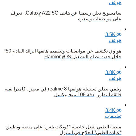
هواتف
سامسونج تعلن رسميا عن هاتف Galaxy A22 5G.. تعرف
على مواصفاته وسعره
3.5K
هواتف
هواوي تكشف عن مواصفات وتصميم هاتفها الرائد القادم P50
خلال حدث نظام التشغيل HarmonyOS
3.8K
هواتف
ريلمي تطلق سلسلة هواتفها realme 8 في مصر.. كاميرا نقية
فائقة التطور بدقة 108 ميجابيكسل
3.4K
تطبيقات
منصة الطبي تفعل خاصية “كونكت بلس” على منصة وتطبيق
“عيادة الطبي” للعلاج في المنزل