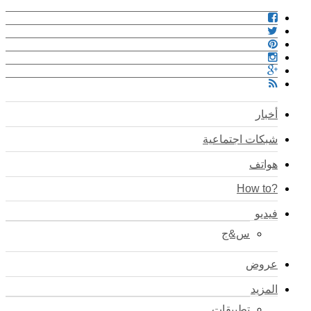
أخبار
شبكات اجتماعية
هواتف
?How to
فيديو
س&ج
عروض
المزيد
تطبيقات