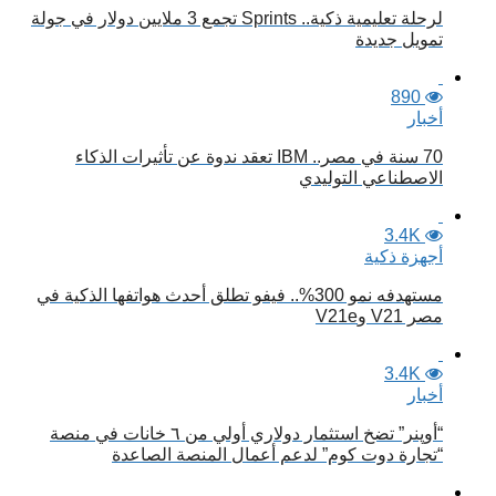
لرحلة تعليمية ذكية.. Sprints تجمع 3 ملايين دولار في جولة
تمويل جديدة
890
أخبار
70 سنة في مصر.. IBM تعقد ندوة عن تأثيرات الذكاء
الاصطناعي التوليدي
3.4K
أجهزة ذكية
مستهدفه نمو 300%.. فيفو تطلق أحدث هواتفها الذكية في
مصر V21 وV21e
3.4K
أخبار
“أوپنر” تضخ استثمار دولاري أولي من ٦ خانات في منصة
“تجارة دوت كوم” لدعم أعمال المنصة الصاعدة