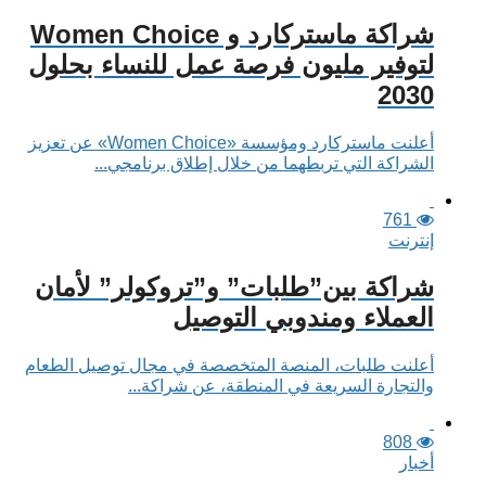
شراكة ماستركارد و Women Choice
لتوفير مليون فرصة عمل للنساء بحلول
2030
أعلنت ماستركارد ومؤسسة «Women Choice» عن تعزيز
الشراكة التي تربطهما من خلال إطلاق برنامجي...
761
إنترنت
شراكة بين”طلبات” و”تروكولر” لأمان
العملاء ومندوبي التوصيل
أعلنت طلبات، المنصة المتخصصة في مجال توصيل الطعام
والتجارة السريعة في المنطقة، عن شراكة...
808
أخبار