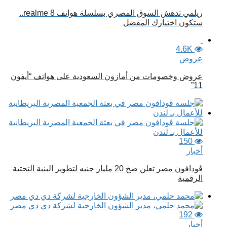
ريلمي تدهش السوق المصري بسلسلة هواتف realme 8..
ستكون اختيارك المفضل
4.6K
عروض
عروض وخصومات من أمازون السعودية على هواتف “أيفون
11”
150
أخبار
ڤودافون مصر تعلن ضخ 20 مليار جنيه لتطوير البنية التحتية
الرقمية
192
أخبار