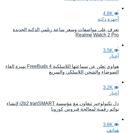
4.8K
أجهزة ذكية
تعرف على مواصفات وسعر ساعة ريلمي الذكية الجديدة
Realme Watch 2 Pro
3.5K
أخبار
هواوي تعلن عن سماعتها اللاسلكية FreeBuds 4 بميزة إلغاء
الضوضاء والشحن اللاسلكي والسريع
3.2K
أخبار
دِل تكنولوجيز تتعاون مع مؤسسة i2b2 tranSMART لإنشاء
توائم رقمية لمعالجة فيروس كورونا
3.6K
هواتف