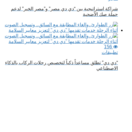
شراكة استراتيجية بين “دي دي مصر” و”مصر الخير” لدعم
حملة صك الأضحية
156
تطبيقات
“دي دي” تطلق مساعداً ذكياً لتخصيص رحلات الركاب بالذكاء
الاصطناعي