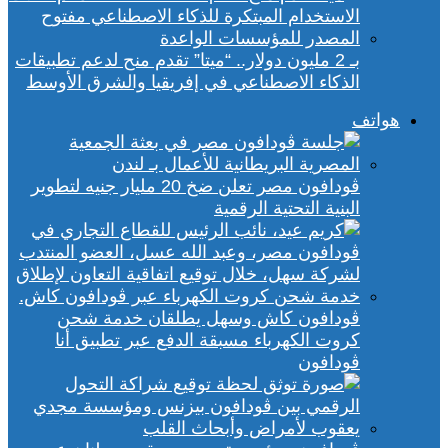
بـ 2 مليون دولار.. “ميتا” تقدم منح لدعم تطبيقات
الذكاء الاصطناعي في إفريقيا والشرق الأوسط
هواتف
ڤودافون مصر تعلن ضخ 20 مليار جنيه لتطوير
البنية التحتية الرقمية
ڤودافون كاش وسهل يطلقان خدمة شحن
كروت الكهرباء مسبقة الدفع عبر تطبيق أنا
ڤودافون