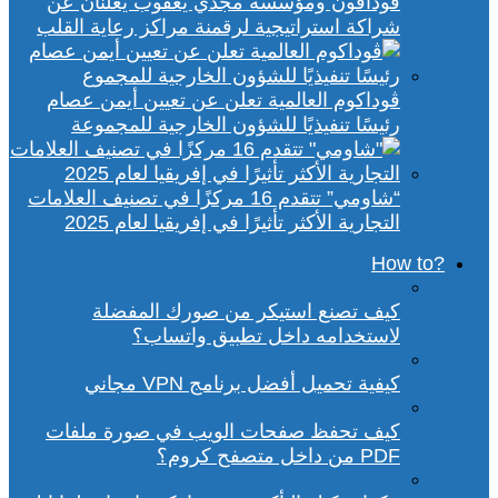
ڤودافون ومؤسسة مجدي يعقوب يعلنان عن
شراكة استراتيجية لرقمنة مراكز رعاية القلب
ڤوداكوم العالمية تعلن عن تعيين أيمن عصام
رئيسًا تنفيذيًا للشؤون الخارجية للمجموعة
“شاومي” تتقدم 16 مركزًا في تصنيف العلامات
التجارية الأكثر تأثيرًا في إفريقيا لعام 2025
?How to
كيف تصنع استيكر من صورك المفضلة
لاستخدامه داخل تطبيق واتساب؟
كيفية تحميل أفضل برنامج VPN مجاني
كيف تحفظ صفحات الويب في صورة ملفات
PDF من داخل متصفح كروم؟