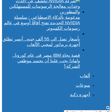
مدعومة بالذكاء الاصطناعي : سلسلة
NVIDIA الجديدة تفتح آفاقًا أوسع في عالم
رسومات الكمبيوتر
بأسعار تصل الي 55 ألف جنيه.. آيسر تطلق
أجهزة بريداتور لمحبي الألعاب
قصة نجاة IBM مصر في عام كورونا..
ولماذا يجب علينا أن نحسد موظفي
الشركة؟
ألعاب
منوعات
أجهزة ذكية