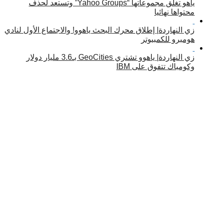
ياهو تغلق مجموعاتها “Yahoo Groups” وتستعد لحذف
محتواها نهائيا
زي النهاردة| إطلاق محرك البحث ياهوو! والاجتماع الأول لنادي
هومبرو للكمبيوتر
زي النهاردة| ياهوو تشتري GeoCities بـ3.6 مليار دولار
وكومباك تتفوق على IBM