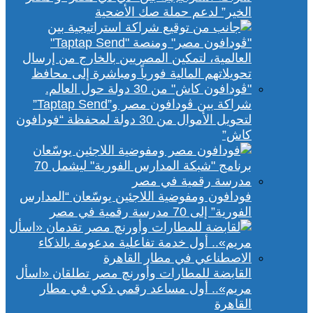
الخير” لدعم حملة صك الأضحية
شراكة بين ڤودافون مصر و”Taptap Send”
لتحويل الأموال من 30 دولة لمحفظة “فودافون
كاش”
فودافون ومفوضية اللاجئين يوسّعان “المدارس
الفورية” إلى 70 مدرسة رقمية في مصر
القابضة للمطارات وأورنچ مصر تطلقان «اسأل
مريم».. أول مساعد رقمي ذكي في مطار
القاهرة