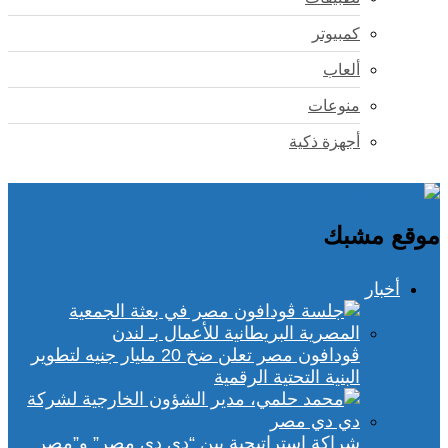
كمبيوتر
ألعاب
منوعات
أجهزة ذكية
موقع مشبك
أخبار
ڤودافون مصر تعلن ضخ 20 مليار جنيه لتطوير
البنية التحتية الرقمية
شراكة استراتيجية بين “دي دي مصر” و”مصر