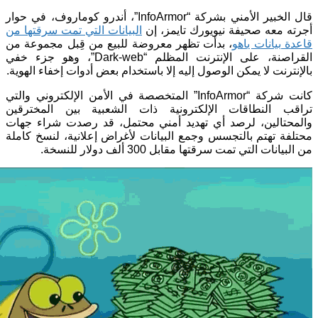
قال الخبير الأمني بشركة “InfoArmor”، أندرو كوماروف، في حوار
أجرته معه صحيفة نيويورك تايمز، إن
البيانات التي تمت سرقتها من
قاعدة بيانات ياهو
، بدأت تظهر معروضة للبيع من قِبل مجموعة من
القراصنة، على الإنترنت المظلم “Dark-web”، وهو جزء خفي
بالإنترنت لا يمكن الوصول إليه إلا باستخدام بعض أدوات إخفاء الهوية.
كانت شركة “InfoArmor” المتخصصة في الأمن الإلكتروني والتي
تراقب النطاقات الإلكترونية ذات الشعبية بين المخترقين
والمحتالين، لرصد أي تهديد أمني محتمل، قد رصدت شراء جهات
محتلفة تهتم بالتجسس وجمع البيانات لأغراض إعلانية، لنسخ كاملة
من البيانات التي تمت سرقتها مقابل 300 ألف دولار للنسخة.