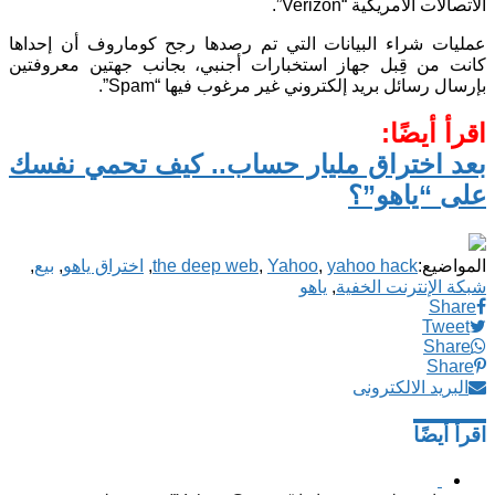
الاتصالات الأمريكية “Verizon”.
عمليات شراء البيانات التي تم رصدها رجح كوماروف أن إحداها
كانت من قِبل جهاز استخبارات أجنبي، بجانب جهتين معروفتين
بإرسال رسائل بريد إلكتروني غير مرغوب فيها “Spam”.
اقرأ أيضًا:
بعد اختراق مليار حساب.. كيف تحمي نفسك
على “ياهو”؟
المواضيع:
yahoo hack
,
Yahoo
,
the deep web
,
اختراق ياهو
,
بيع
,
شبكة الإنترنت الخفية
,
ياهو
Share
Tweet
Share
Share
البريد الالكترونى
اقرأ أيضًا