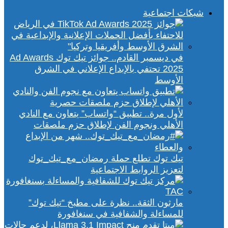
شبكات اجتماعية
في ديسمبر القادم.. جوائز تيك توك Ad Awards
2025 تحتفي بالإبداع الإعلاني في الشرق
الأوسط
لأول مرة.. تطبيق “واتساب” يتعاون مع النادي
الأهلي ونجوم الفن لإطلاق حزم ملصقات
تيك توك تطلع حملة رمضان_مع_تيك_توك
لتعزيز الروابط الاجتماعية
مارثون الثقة.. نظرة على مطبخ “تيك توك”
للمساءلة والشفافية في سنغافورة