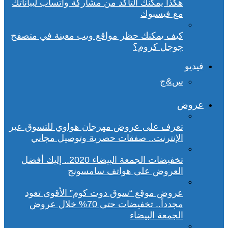
هكذا يمكنك التأكد من مشاركة واتساب لبياناتك
مع فيسبوك
كيف يمكنك حظر مواقع ويب معينة في متصفح
جوجل كروم؟
فيديو
س&ج
عروض
تعرف على عروض مهرجان هواوي للتسوق عبر
الإنترنت.. صفقات حصرية وتوصيل مجاني
تخفيضات الجمعة البيضاء 2020.. إليك أفضل
العروض على هواتف سامسونج
عروض موقع “سوق دوت كوم” الأقوى تعود
مجدداً.. تخفيضات حتى 70% خلال عروض
الجمعة البيضاء