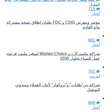
715
أخبار
مؤتمر ومعرض CDIS و FDC يعلنان إطلاق نسخة مشتركة
مايو القادم
681
أخبار
شراكة ماستركارد و Women Choice لتوفير مليون فرصة
عمل للنساء بحلول 2030
761
إنترنت
شراكة بين”طلبات” و”تروكولر” لأمان العملاء ومندوبي
التوصيل
808
أخبار