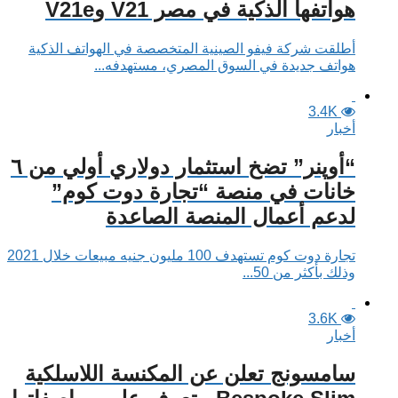
هواتفها الذكية في مصر V21 وV21e
أطلقت شركة فيفو الصينية المتخصصة في الهواتف الذكية
هواتف جديدة في السوق المصري، مستهدفه...
3.4K
أخبار
“أوپنر” تضخ استثمار دولاري أولي من ٦
خانات في منصة “تجارة دوت كوم”
لدعم أعمال المنصة الصاعدة
تجارة دوت كوم تستهدف 100 مليون جنيه مبيعات خلال 2021
وذلك بأكثر من 50...
3.6K
أخبار
سامسونج تعلن عن المكنسة اللاسلكية