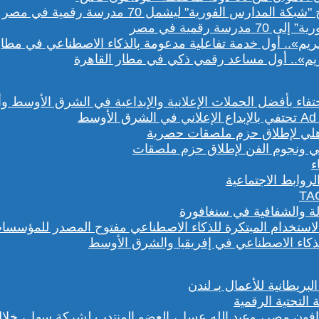
رقمية في مصر
يم».. أول مساعد رقمي ذكي في مطار القاهرة
هلي ونجوم الفن لإطلاق حزم ملصقات
روابط الاجتماعية
لة والشفافية في سنغافورة