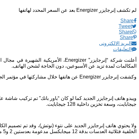
لم تكشف إنرجايزر Energizer بعد عن السعر المحدد لهاتفها
Share
Tweet
Share
Share
البريد الالكترونى
التعليقات
المكالمات لمدة تزيد عن الأسبوعين، دون الحاجة لشحن الهاتف.
وكشفت إنرجايزر Energizer عن هاتفها خلال مشاركتها في مؤتمر الجوالات العالمي MWC، المنعقد في برشلونة بأسبانيا في الفترة بين 25 إلى 28 فبراير الجاري.
جيجابايت، وسعة تخزين داخلية 128 جيجابايت.
الخلفية فثلاثية العدسات بدقة 12 ميجابكسل مدعومة بعدستين 2 و5 ميجابكسل.