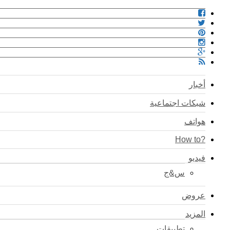
أخبار
شبكات اجتماعية
هواتف
?How to
فيديو
س&ج
عروض
المزيد
تطبيقات