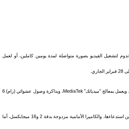
 الشهيرة في مجال البطاريات، عن هاتف ذكي يعمل ببطارية 18,000 مللي أمبير ساعة، تدوم لتشغيل الفيديو بصورة متواصلة لمدة يومين كاملين، أو لعمل
ويبدو هاتف إنرجايزر الجديد كما لو كان “باور بانك” تم تركيب شاشة عليه، فسمكه 18 مم تقريبا، أما شاشته فمن نوع LCD بقياس 6.2 بوصة، ويعمل بمعالج “ميدياتك” MediaTek، وبذاكرة وصول عشوائي (رام) 6
ولا يحتوي هاتف إنرجايزر الجديد على نتوء (نوتش)، وقد تم تصميم الكاميرا الأمامية من النوع المنبثق، حيث تختفي داخل جسم الهاتف إلى حين استدعاءها، والكاميرا الأمامية مزدوجة بدقة 2 و16 ميجابكسل، أما