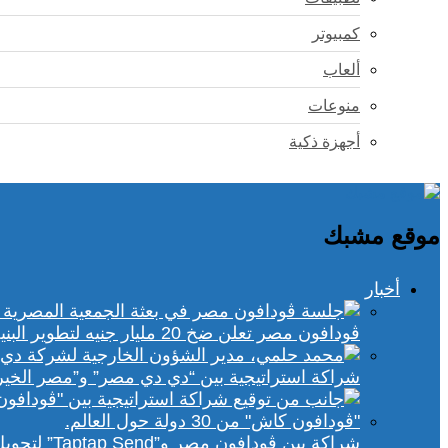
كمبيوتر
ألعاب
منوعات
أجهزة ذكية
موقع مشبك
أخبار
ڤودافون مصر تعلن ضخ 20 مليار جنيه لتطوير البنية التحتية الرقمية
شراكة استراتيجية بين “دي دي مصر” و”مصر الخير
شراكة بين ڤودافون مصر و”Taptap Send” لتحويل الأموال من 30 دولة لمحفظة “فودافون كاش”