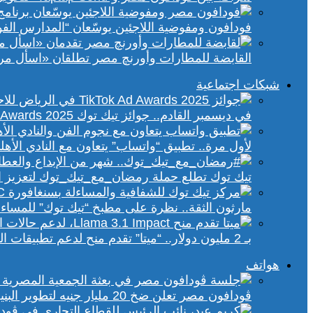
فودافون ومفوضية اللاجئين يوسّعان “المدارس الفورية” إلى 70 مدرسة 
القابضة للمطارات وأورنچ مصر تطلقان «اسأل مر
شبكات اجتماعية
في ديسمبر القادم.. جوائز تيك توك Ad Awards 2025 تحتفي بالإبداع الإعلاني في الشرق الأوسط
لأول مرة.. تطبيق “واتساب” يتعاون مع النادي الأ
تيك توك تطلع حملة رمضان_مع_تيك_توك لتعزيز ال
مارثون الثقة.. نظرة على مطبخ “تيك توك” للمساء
بـ 2 مليون دولار.. “ميتا” تقدم منح لدعم تطبيقات الذكاء الاصطناعي في إفريقيا والشرق الأوسط
هواتف
ڤودافون مصر تعلن ضخ 20 مليار جنيه لتطوير البنية التحتية الرقمية