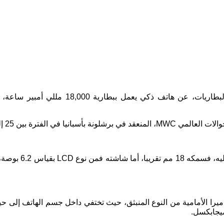
أعلنت شركة “إنرجايزر” Energizer، الأمريكية