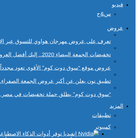
فيديو
س&ج
عروض
تعرف على عروض مهرجان هواوي للتسوق عبر الإ
تخفيضات الجمعة البيضاء 2020.. إليك أفضل العروض على هواتف سامسونج
عروض موقع “سوق دوت كوم” الأقوى تعود مجدداً.. تخفيضات حتى 70% خلا
تطبيق نون يعلن عن أكبر عروض الجمعة الصفراء.
“سوق دوت كوم” يطلق حملة تخفيضات في مصر.. 
المزيد
تطبيقات
كمبيوتر