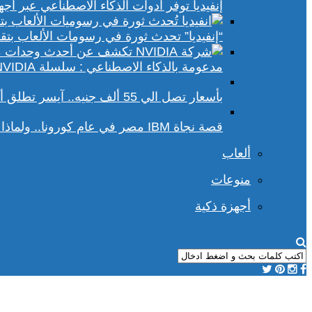
إنفيديا توفر أدوات الذكاء الاصطناعي عبر أجهزة الكمبيوتر ا
“إنفيديا” تحدث ثورة في رسومات الألعاب بتقنيات DLSS 4 و racing
مدعومة بالذكاء الاصطناعي : سلسلة NVIDIA الجديدة تفتح آفاقًا أوسع في عالم رسومات الكمبيوتر
بأسعار تصل الي 55 ألف جنيه.. آيسر تطلق أجهزة بريداتور لمحبي الألعاب
قصة نجاة IBM مصر في عام كورونا.. ولماذا يجب علينا أن نحسد موظفي الشركة؟
ألعاب
منوعات
أجهزة ذكية