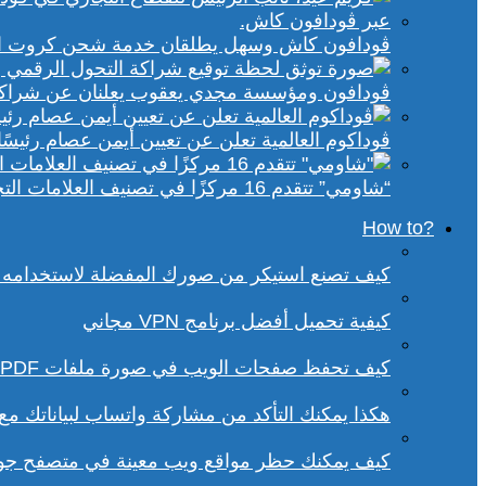
ڤودافون كاش وسهل يطلقان خدمة شحن كروت الكهر
ڤودافون ومؤسسة مجدي يعقوب يعلنان عن شراكة ا
ڤوداكوم العالمية تعلن عن تعيين أيمن عصام رئيسًا 
“شاومي” تتقدم 16 مركزًا في تصنيف العلامات التجارية الأكثر تأثيرًا في إفريقيا لعام 2025
?How to
كيف تصنع استيكر من صورك المفضلة لاستخدامه 
كيفية تحميل أفضل برنامج VPN مجاني
كيف تحفظ صفحات الويب في صورة ملفات PDF من داخل متصفح كروم؟
هكذا يمكنك التأكد من مشاركة واتساب لبياناتك م
كيف يمكنك حظر مواقع ويب معينة في متصفح ج