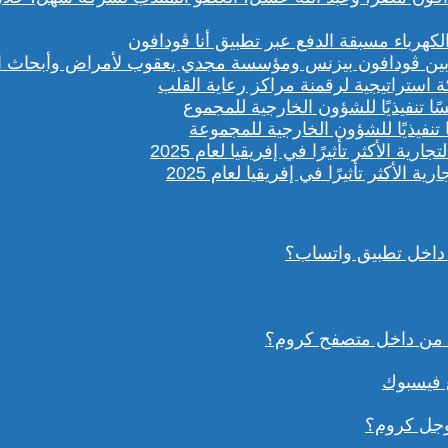
باء مسبقة الدفع عبر تطبيق أنا ڤودافون
ستراتيجية لرقمنة مراكز رعاية القلب
تنفيذيًا للشؤون الخارجية للمجموعة
داخل تطبيق واتساب؟
ع فيسبوك
وجل كروم؟