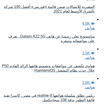
المصرية للاتصالات ضمن قائمة «فوربس» أفضل 100 شركة
بالشرق الأوسط لعام 2021
4.0K
هواتف
سامسونج تعلن رسميا عن هاتف Galaxy A22 5G.. تعرف
على مواصفاته وسعره
3.5K
هواتف
هواوي تكشف عن مواصفات وتصميم هاتفها الرائد القادم P50
خلال حدث نظام التشغيل HarmonyOS
3.8K
هواتف
ريلمي تطلق سلسلة هواتفها realme 8 في مصر.. كاميرا نقية
فائقة التطور بدقة 108 ميجابيكسل