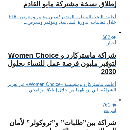
إطلاق نسخة مشتركة مايو القادم
أعلنت اللجنة المنظمة المشتركة بين مؤتمر ومعرض FDC
خلال فعاليات الدورة السادسة، ومؤتمر ومعرض...
682
أخبار
شراكة ماستركارد و Women Choice
لتوفير مليون فرصة عمل للنساء بحلول
2030
أعلنت ماستركارد ومؤسسة «Women Choice» عن تعزيز
الشراكة التي تربطهما من خلال إطلاق برنامجي...
761
إنترنت
شراكة بين”طلبات” و”تروكولر” لأمان