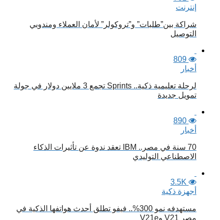
إنترنت
شراكة بين”طلبات” و”تروكولر” لأمان العملاء ومندوبي
التوصيل
809
أخبار
لرحلة تعليمية ذكية.. Sprints تجمع 3 ملايين دولار في جولة
تمويل جديدة
890
أخبار
70 سنة في مصر.. IBM تعقد ندوة عن تأثيرات الذكاء
الاصطناعي التوليدي
3.5K
أجهزة ذكية
مستهدفه نمو 300%.. فيفو تطلق أحدث هواتفها الذكية في
مصر V21 وV21e