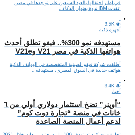
في إطار احتفالها بالعيد السبعين على تواجدها في مصر،
عقدت IBM ندوة بعنوان الذكاء...
3.5K
أجهزة ذكية
مستهدفه نمو 300%.. فيفو تطلق أحدث
هواتفها الذكية في مصر V21 وV21e
أطلقت شركة فيفو الصينية المتخصصة في الهواتف الذكية
هواتف جديدة في السوق المصري، مستهدفه...
3.4K
أخبار
“أوپنر” تضخ استثمار دولاري أولي من ٦
خانات في منصة “تجارة دوت كوم”
لدعم أعمال المنصة الصاعدة
تجارة دوت كوم تستهدف 100 مليون جنيه مبيعات خلال 2021