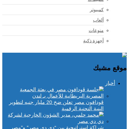
كمبيوتر
ألعاب
منوعات
أجهزة ذكية
موقع مشبك
أخبار
ڤودافون مصر تعلن ضخ 20 مليار جنيه لتطوير
البنية التحتية الرقمية
شراكة استراتيجية بين “دي دي مصر” و”مصر