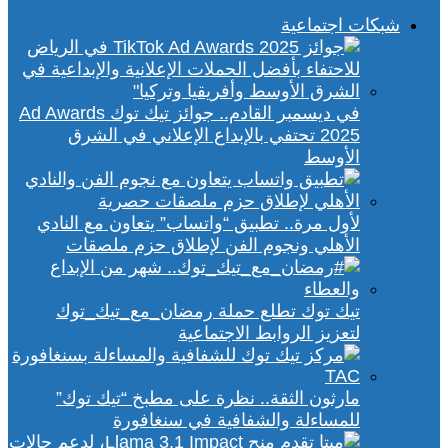
شبكات اجتماعية
في ديسمبر القادم.. جوائز تيك توك Ad Awards
2025 تحتفي بالإبداع الإعلاني في الشرق
الأوسط
لأول مرة.. تطبيق “واتساب” يتعاون مع النادي
الأهلي ونجوم الفن لإطلاق حزم ملصقات
تيك توك تطلع حملة رمضان_مع_تيك_توك
لتعزيز الروابط الاجتماعية
مارثون الثقة.. نظرة على مطبخ “تيك توك”
للمساءلة والشفافية في سنغافورة