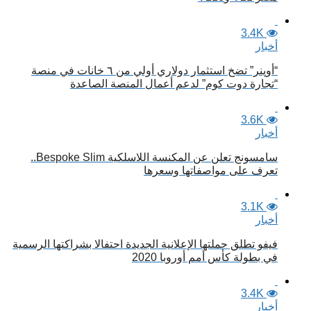
3.4K
أخبار
“أوپنر” تضخ استثمار دولاري أولي من ٦ خانات في منصة
“تجارة دوت كوم” لدعم أعمال المنصة الصاعدة
3.6K
أخبار
سامسونج تعلن عن المكنسة اللاسلكية Bespoke Slim..
تعرف على مواصفاتها وسعرها
3.1K
أخبار
فيفو تطلق حملتها الإعلانية الجديدة احتفالا بشراكتها الرسمية
في بطولة كأس أمم أوروبا 2020
3.4K
أخبار