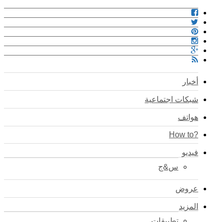
أخبار
شبكات اجتماعية
هواتف
?How to
فيديو
س&ج
عروض
المزيد
تطبيقات