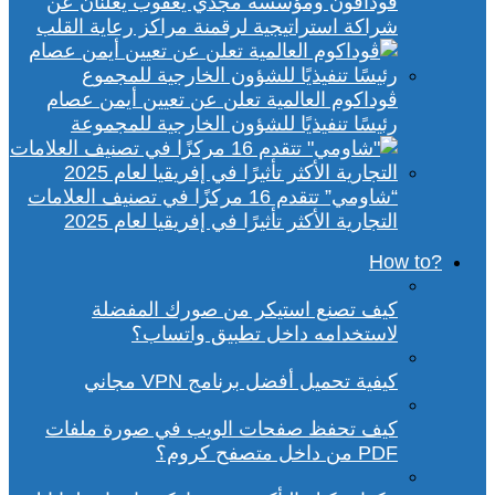
ڤودافون ومؤسسة مجدي يعقوب يعلنان عن
شراكة استراتيجية لرقمنة مراكز رعاية القلب
ڤوداكوم العالمية تعلن عن تعيين أيمن عصام
رئيسًا تنفيذيًا للشؤون الخارجية للمجموعة
“شاومي” تتقدم 16 مركزًا في تصنيف العلامات
التجارية الأكثر تأثيرًا في إفريقيا لعام 2025
?How to
كيف تصنع استيكر من صورك المفضلة
لاستخدامه داخل تطبيق واتساب؟
كيفية تحميل أفضل برنامج VPN مجاني
كيف تحفظ صفحات الويب في صورة ملفات
PDF من داخل متصفح كروم؟