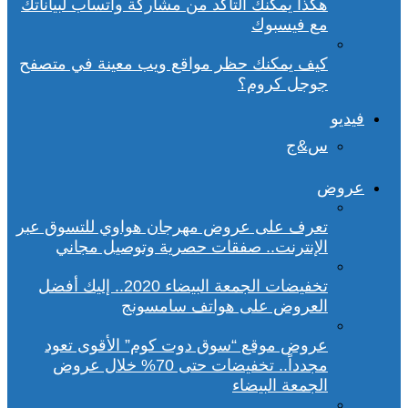
هكذا يمكنك التأكد من مشاركة واتساب لبياناتك
مع فيسبوك
كيف يمكنك حظر مواقع ويب معينة في متصفح
جوجل كروم؟
فيديو
س&ج
عروض
تعرف على عروض مهرجان هواوي للتسوق عبر
الإنترنت.. صفقات حصرية وتوصيل مجاني
تخفيضات الجمعة البيضاء 2020.. إليك أفضل
العروض على هواتف سامسونج
عروض موقع “سوق دوت كوم” الأقوى تعود
مجدداً.. تخفيضات حتى 70% خلال عروض
الجمعة البيضاء