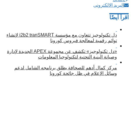
البريد الالكترونى
اقرأ أيضًا
دِل تكنولوجيز تتعاون مع مؤسسة i2b2 tranSMART لإنشاء
توائم رقمية لمعالجة فيروس كورونا
«دل تكنولوجيز» تكشف عن مجموعة APEX الجديدة لإدارة
وصيانة البنية التحتية لتكنولوجيا المعلومات
مركز كمال أدهم للصحافة يطلق برنامجه الشامل لدعم
وسائل الإعلام في ظل جائحة كورونا