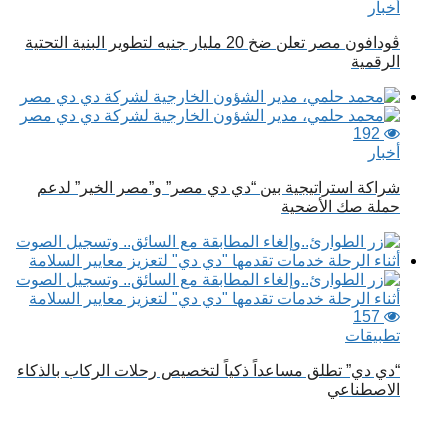
أخبار
ڤودافون مصر تعلن ضخ 20 مليار جنيه لتطوير البنية التحتية
الرقمية
192
أخبار
شراكة استراتيجية بين “دي دي مصر” و”مصر الخير” لدعم
حملة صك الأضحية
157
تطبيقات
“دي دي” تطلق مساعداً ذكياً لتخصيص رحلات الركاب بالذكاء
الاصطناعي