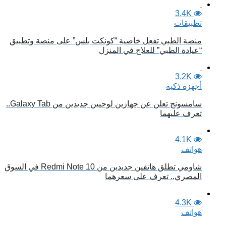
3.4K
تطبيقات
منصة الطبي تفعل خاصية “كونكت بلس” على منصة وتطبيق
“عيادة الطبي” للعلاج في المنزل
3.2K
أجهزة ذكية
سامسونج تعلن عن جهازين لوحيين جديدين من Galaxy Tab..
تعرف عليهما
4.1K
هواتف
شاومي تطلق هاتفين جديدين من Redmi Note 10 في السوق
المصري.. تعرف على سعرهما
4.3K
هواتف