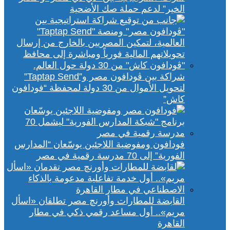
الخير” لدعم حملة صك الأضحية
شراكة بين ڤودافون مصر و”Taptap Send”
لتحويل الأموال من 30 دولة لمحفظة “فودافون
كاش”
فودافون ومفوضية اللاجئين يوسّعان “المدارس
الفورية” إلى 70 مدرسة رقمية في مصر
القابضة للمطارات وأورنچ مصر تطلقان «اسأل
مريم».. أول مساعد رقمي ذكي في مطار
القاهرة