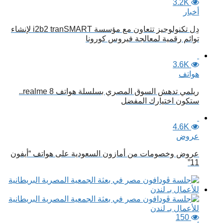
3.2K
أخبار
دِل تكنولوجيز تتعاون مع مؤسسة i2b2 tranSMART لإنشاء
توائم رقمية لمعالجة فيروس كورونا
3.6K
هواتف
ريلمي تدهش السوق المصري بسلسلة هواتف realme 8..
ستكون اختيارك المفضل
4.6K
عروض
عروض وخصومات من أمازون السعودية على هواتف “أيفون
11”
150