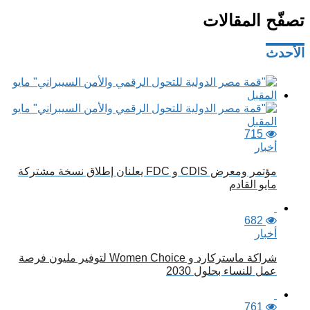
تصفّح المقالات
الأحدث
715
أخبار
مؤتمر ومعرض CDIS و FDC يعلنان إطلاق نسخة مشتركة
مايو القادم
682
أخبار
شراكة ماستركارد و Women Choice لتوفير مليون فرصة
عمل للنساء بحلول 2030
761