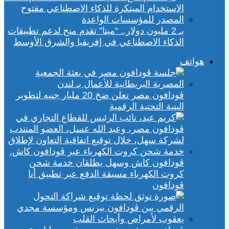
بـ 2 مليون دولار.. “ميتا” تقدم منح لدعم تطبيقات
الذكاء الاصطناعي في إفريقيا والشرق الأوسط
هواتف
ڤودافون مصر تعلن ضخ 20 مليار جنيه لتطوير
البنية التحتية الرقمية
ڤودافون كاش وسهل يطلقان خدمة شحن
كروت الكهرباء مسبقة الدفع عبر تطبيق أنا
ڤودافون