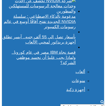
مدعومة بالذكاء الاصطناعي : سلسلة
NVIDIA الجديدة تفتح آفاقًا أوسع في عالم
رسومات الكمبيوتر
بأسعار تصل الي 55 ألف جنيه.. آيسر تطلق
أجهزة بريداتور لمحبي الألعاب
قصة نجاة IBM مصر في عام كورونا..
ولماذا يجب علينا أن نحسد موظفي
الشركة؟
ألعاب
منوعات
أجهزة ذكية