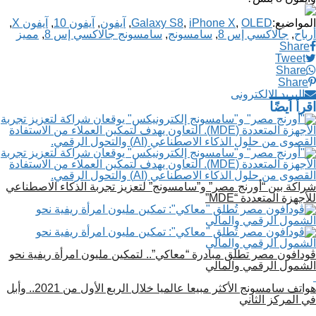
المواضيع:
OLED
,
iPhone X
,
Galaxy S8
,
آيفون
,
آيفون 10
,
آيفون X
,
أرباح
,
جالاكسي إس 8
,
سامسونج
,
سامسونج جالاكسي إس 8
,
مميز
Share
Tweet
Share
Share
البريد الالكترونى
اقرأ أيضًا
شراكة بين “أورنج مصر” و”سامسونج” لتعزيز تجربة الذكاء الاصطناعي
للأجهزة المتعددة “MDE”
ڤودافون مصر تطلق مبادرة “معاكي”.. لتمكين مليون امرأة ريفية نحو
الشمول الرقمي والمالي
هواتف سامسونج الأكثر مبيعا عالميا خلال الربع الأول من 2021.. وأبل
في المركز الثاني