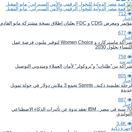
لمقالات
712
أخبار
مؤتمر ومعرض CDIS و FDC يعلنان إطلاق نسخة مشتركة مايو القادم
677
أخبار
شراكة ماستركارد و Women Choice لتوفير مليون فرصة عمل
للنساء بحلول 2030
758
إنترنت
شراكة بين”طلبات” و”تروكولر” لأمان العملاء ومندوبي التوصيل
805
أخبار
لرحلة تعليمية ذكية.. Sprints تجمع 3 ملايين دولار في جولة تمويل
جديدة
887
أخبار
70 سنة في مصر.. IBM تعقد ندوة عن تأثيرات الذكاء الاصطناعي
التوليدي
3.4K
أجهزة ذكية