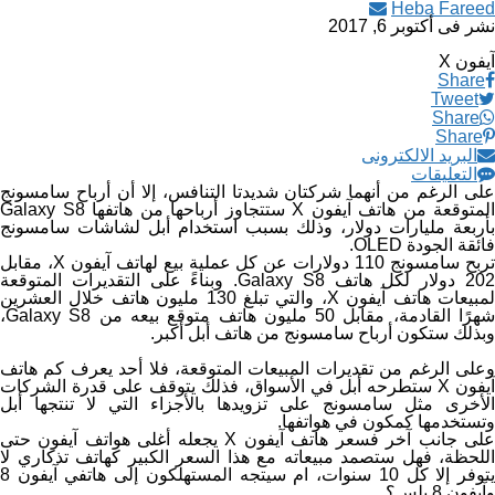
Heba Fareed
نشر فى
أكتوبر 6, 2017
آيفون X
Share
Tweet
Share
Share
البريد الالكترونى
التعليقات
على الرغم من أنهما شركتان شديدتا التنافس، إلا أن أرباح سامسونج
المتوقعة من هاتف آيفون X ستتجاوز أرباحها من هاتفها Galaxy S8
بأربعة مليارات دولار، وذلك بسبب استخدام أبل لشاشات سامسونج
فائقة الجودة OLED.
تربح سامسونج 110 دولارات عن كل عملية بيع لهاتف آيفون X، مقابل
202 دولار لكل هاتف Galaxy S8. وبناءً على التقديرات المتوقعة
لمبيعات هاتف آيفون X، والتي تبلغ 130 مليون هاتف خلال العشرين
شهرًا القادمة، مقابل 50 مليون هاتف متوقع بيعه من Galaxy S8،
وبذلك ستكون أرباح سامسونج من هاتف أبل أكبر.
وعلى الرغم من تقديرات المبيعات المتوقعة، فلا أحد يعرف كم هاتف
آيفون X ستطرحه أبل في الأسواق، فذلك يتوقف على قدرة الشركات
الأخرى مثل سامسونج على تزويدها بالأجزاء التي لا تنتجها أبل
وتستخدمها كمكون في هواتفها.
على جانب آخر فسعر هاتف آيفون X يجعله أغلى هواتف آيفون حتى
اللحظة، فهل ستصمد مبيعاته مع هذا السعر الكبير كهاتف تذكاري لا
يتوفر إلا كل 10 سنوات، ام سيتجه المستهلكون إلى هاتفي آيفون 8
وآيفون 8 بلس؟