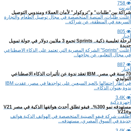
758
إنترنت
شراكة بين”طلبات” و”تروكولر” لأمان العملاء ومندوبي التوصيل
أعلنت طلبات، المنصة المتخصصة في مجال توصيل الطعام والتجارة
السريعة في المنطقة، عن شراكة...
805
أخبار
لرحلة تعليمية ذكية.. Sprints تجمع 3 ملايين دولار في جولة تمويل
جديدة
أعلنت “Sprints” الشركة المصرية التي تعتمد على الذكاء الاصطناعي
في مجال التعليم، عن نجاحها...
887
أخبار
70 سنة في مصر.. IBM تعقد ندوة عن تأثيرات الذكاء الاصطناعي
التوليدي
في إطار احتفالها بالعيد السبعين على تواجدها في مصر، عقدت IBM
ندوة بعنوان الذكاء...
3.4K
أجهزة ذكية
مستهدفه نمو 300%.. فيفو تطلق أحدث هواتفها الذكية في مصر V21
وV21e
أطلقت شركة فيفو الصينية المتخصصة في الهواتف الذكية هواتف
جديدة في السوق المصري، مستهدفه...
3.4K