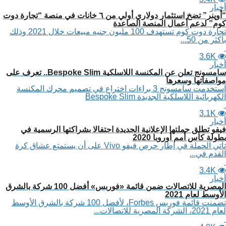
أخبار
“أوپنر” تضخ استثمار دولاري أولي من ٦ خانات في منصة “تجارة دوت
كوم” لدعم أعمال المنصة الصاعدة
تجارة دوت كوم تستهدف 100 مليون جنيه مبيعات خلال 2021 وذلك
بأكثر من 50...
3.6K
أخبار
سامسونج تعلن عن المكنسة اللاسلكية Bespoke Slim.. تعرف على
مواصفاتها وسعرها
استخدمت سامسونج 3 براءات اختراع في تصميم محرك المكنسة
الكهربائية اللاسلكية الجديدة Bespoke Slim
3.1K
أخبار
فيفو تطلق حملتها الإعلانية الجديدة احتفالا بشراكتها الرسمية في
بطولة كأس أمم أوروبا 2020
تأتي الحملة في إطار حرص فيفو Vivo على أن يستمتع عشاق كرة
القدم في...
3.4K
أخبار
المصرية للاتصالات ضمن قائمة «فوربس» أفضل 100 شركة بالشرق
الأوسط لعام 2021
تضمنت قائمة فوربس Forbes، لأفضل 100 شركة بالشرق الأوسط
لعام 2021، الشركة المصرية للاتصالات...