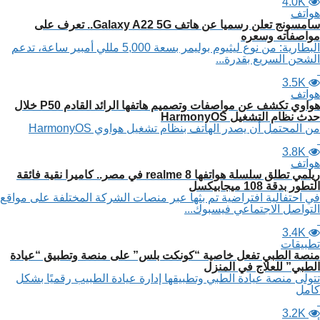
4.0K
هواتف
سامسونج تعلن رسميا عن هاتف Galaxy A22 5G.. تعرف على
مواصفاته وسعره
البطارية: من نوع ليثيوم بوليمر بسعة 5,000 مللي أمبير ساعة، تدعم
الشحن السريع بقدرة...
3.5K
هواتف
هواوي تكشف عن مواصفات وتصميم هاتفها الرائد القادم P50 خلال
حدث نظام التشغيل HarmonyOS
من المحتمل أن يصدر الهاتف بنظام تشغيل هواوي HarmonyOS
3.8K
هواتف
ريلمي تطلق سلسلة هواتفها realme 8 في مصر.. كاميرا نقية فائقة
التطور بدقة 108 ميجابيكسل
في احتفالية افتراضية تم بثها عبر منصات الشركة المختلفة على مواقع
التواصل الاجتماعي فيسبوك...
3.4K
تطبيقات
منصة الطبي تفعل خاصية “كونكت بلس” على منصة وتطبيق “عيادة
الطبي” للعلاج في المنزل
تتولى منصة عيادة الطبي وتطبيقها إدارة عيادة الطبيب رقميًا بشكل
كامل
3.2K