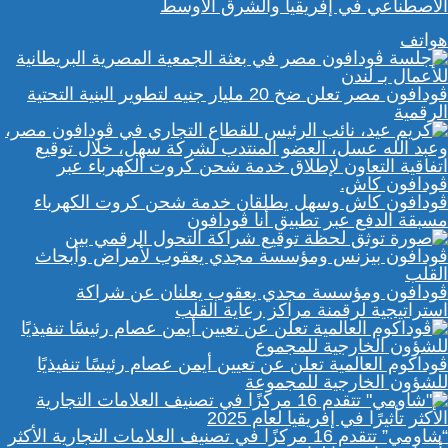
الاصطناعي في إفريقيا والشرق الأوسط
هواتف
ڤودافون مصر تعلن ضخ 20 مليار جنيه لتطوير البنية التحتية
الرقمية
ڤودافون كاش وسهل يطلقان خدمة شحن كروت الكهرباء
مسبقة الدفع عبر تطبيق أنا ڤودافون
ڤودافون ومؤسسة مجدي يعقوب يعلنان عن شراكة
استراتيجية لرقمنة مراكز رعاية القلب
ڤوداكوم العالمية تعلن عن تعيين أيمن عصام رئيسًا تنفيذيًا
للشؤون الخارجية للمجموعة
“شاومي” تتقدم 16 مركزًا في تصنيف العلامات التجارية الأكثر