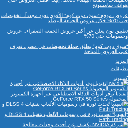
تخفيضات الجمعة البيضاء 2020.. إليك أفضل العروض على
هواتف سامسونج
عروض موقع “سوق دوت كوم” الأقوى تعود مجدداً.. تخفيضات
حتى 70% خلال عروض الجمعة البيضاء
تطبيق نون يعلن عن أكبر عروض الجمعة الصفراء.. عروض
وخصومات حتى 70%
“سوق دوت كوم” يطلق حملة تخفيضات في مصر.. تعرف
على العروض المتاحة
المزيد
تطبيقات
كمبيوتر
إنفيديا توفر أدوات الذكاء الاصطناعي عبر أجهزة الكمبيوتر
المحمولة GeForce RTX 50 Series
“إنفيديا” تحدث ثورة في رسومات الألعاب بتقنيات DLSS 4 و
Path Tracing