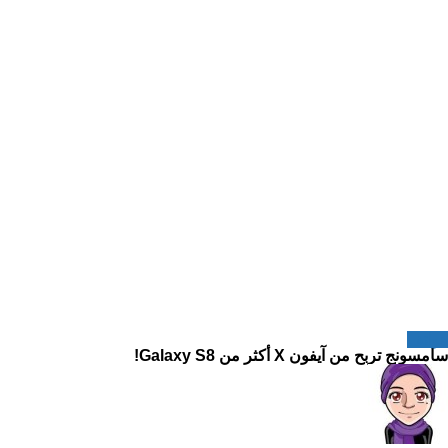
هواتف
سامسونج تربح من آيفون X أكثر من Galaxy S8!