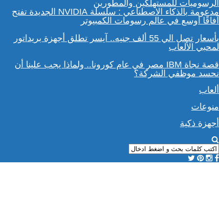
مدعومة بالذكاء الاصطناعي : سلسلة NVIDIA الجديدة تفتح
آفاقًا أوسع في عالم رسومات الكمبيوتر
بأسعار تصل الي 55 ألف جنيه.. آيسر تطلق أجهزة بريداتور
لمحبي الألعاب
قصة نجاة IBM مصر في عام كورونا.. ولماذا يجب علينا أن
نحسد موظفي الشركة؟
ألعاب
منوعات
أجهزة ذكية