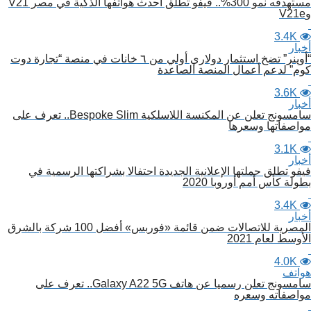
مستهدفه نمو 300%.. فيفو تطلق أحدث هواتفها الذكية في مصر V21
وV21e
3.4K
أخبار
“أوپنر” تضخ استثمار دولاري أولي من ٦ خانات في منصة “تجارة دوت
كوم” لدعم أعمال المنصة الصاعدة
3.6K
أخبار
سامسونج تعلن عن المكنسة اللاسلكية Bespoke Slim.. تعرف على
مواصفاتها وسعرها
3.1K
أخبار
فيفو تطلق حملتها الإعلانية الجديدة احتفالا بشراكتها الرسمية في
بطولة كأس أمم أوروبا 2020
3.4K
أخبار
المصرية للاتصالات ضمن قائمة «فوربس» أفضل 100 شركة بالشرق
الأوسط لعام 2021
4.0K
هواتف
سامسونج تعلن رسميا عن هاتف Galaxy A22 5G.. تعرف على
مواصفاته وسعره