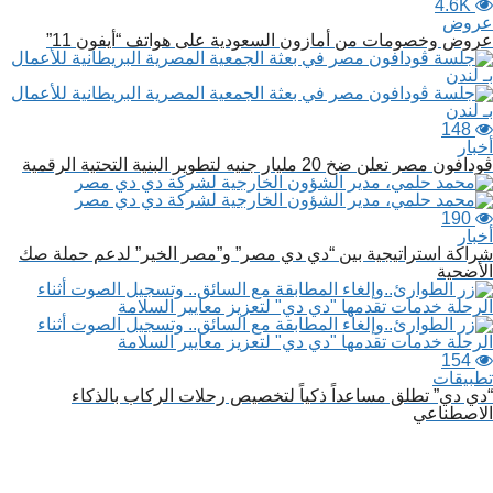
4.6K
عروض
عروض وخصومات من أمازون السعودية على هواتف “أيفون 11”
148
أخبار
ڤودافون مصر تعلن ضخ 20 مليار جنيه لتطوير البنية التحتية الرقمية
190
أخبار
شراكة استراتيجية بين “دي دي مصر” و”مصر الخير” لدعم حملة صك
الأضحية
154
تطبيقات
“دي دي” تطلق مساعداً ذكياً لتخصيص رحلات الركاب بالذكاء
الاصطناعي