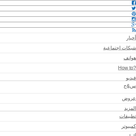
أخبار
شبكات اجتماعية
هواتف
?How to
فيديو
س&ج
عروض
المزيد
تطبيقات
كمبيوتر