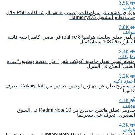
3.5K
هواتف
هواوي تكشف عن مواصفات وتصميم هاتفها الرائد القادم P50 خلال
حدث نظام التشغيل HarmonyOS
3.8K
هواتف
ريلمي تطلق سلسلة هواتفها realme 8 في مصر.. كاميرا نقية فائقة
التطور بدقة 108 ميجابيكسل
3.4K
تطبيقات
منصة الطبي تفعل خاصية “كونكت بلس” على منصة وتطبيق “عيادة
الطبي” للعلاج في المنزل
3.2K
أجهزة ذكية
سامسونج تعلن عن جهازين لوحيين جديدين من Galaxy Tab.. تعرف
عليهما
4.1K
هواتف
شاومي تطلق هاتفين جديدين من Redmi Note 10 في السوق
المصري.. تعرف على سعرهما
4.3K
هواتف
إنفينيكس تطلق رسميا سلسلة Infinix Note 10 في مصر.. تعرف على