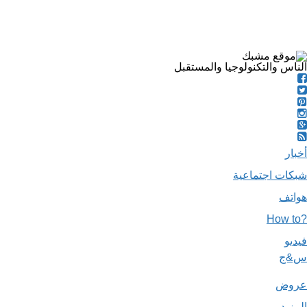
الناس والتكنولوجيا والمستقبل
أخبار
شبكات اجتماعية
هواتف
?How to
فيديو
س&ج
عروض
المزيد