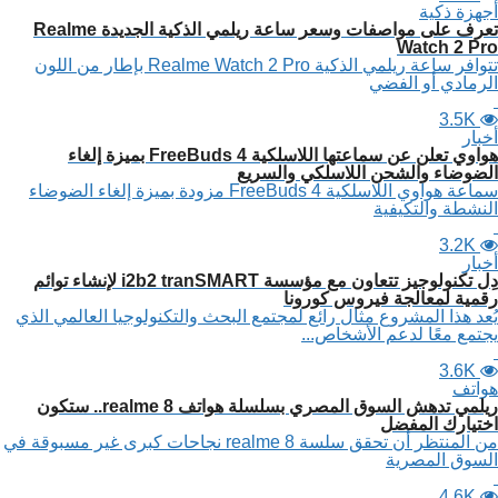
أجهزة ذكية
تعرف على مواصفات وسعر ساعة ريلمي الذكية الجديدة Realme
Watch 2 Pro
تتوافر ساعة ريلمي الذكية Realme Watch 2 Pro بإطار من اللون
الرمادي أو الفضي
3.5K
أخبار
هواوي تعلن عن سماعتها اللاسلكية FreeBuds 4 بميزة إلغاء
الضوضاء والشحن اللاسلكي والسريع
سماعة هواوي اللاسلكية FreeBuds 4 مزودة بميزة إلغاء الضوضاء
النشطة والتكيفية
3.2K
أخبار
دِل تكنولوجيز تتعاون مع مؤسسة i2b2 tranSMART لإنشاء توائم
رقمية لمعالجة فيروس كورونا
يُعد هذا المشروع مثال رائع لمجتمع البحث والتكنولوجيا العالمي الذي
يجتمع معًا لدعم الأشخاص...
3.6K
هواتف
ريلمي تدهش السوق المصري بسلسلة هواتف realme 8.. ستكون
اختيارك المفضل
من المنتظر أن تحقق سلسة realme 8 نجاحات كبرى غير مسبوقة في
السوق المصرية
4.6K