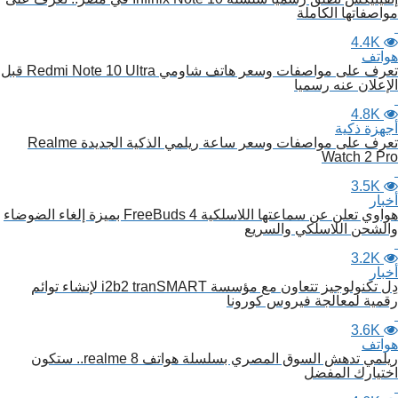
مواصفاتها الكاملة
4.4K
هواتف
تعرف على مواصفات وسعر هاتف شاومي Redmi Note 10 Ultra قبل
الإعلان عنه رسميا
4.8K
أجهزة ذكية
تعرف على مواصفات وسعر ساعة ريلمي الذكية الجديدة Realme
Watch 2 Pro
3.5K
أخبار
هواوي تعلن عن سماعتها اللاسلكية FreeBuds 4 بميزة إلغاء الضوضاء
والشحن اللاسلكي والسريع
3.2K
أخبار
دِل تكنولوجيز تتعاون مع مؤسسة i2b2 tranSMART لإنشاء توائم
رقمية لمعالجة فيروس كورونا
3.6K
هواتف
ريلمي تدهش السوق المصري بسلسلة هواتف realme 8.. ستكون
اختيارك المفضل