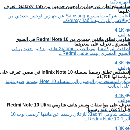
أجهزة ذكية
سامسونج تعلن عن جهازين لوحيين جديدين من Galaxy Tab.. تعرف
عليهما
أعلنت شركة سامسونج Samsung عن جهازين لوحيين جديدين من
“جالاكسي تاب”، وهما Galaxy Tab...
4.1K
هواتف
شاومي تطلق هاتفين جديدين من Redmi Note 10 في السوق
المصري.. تعرف على سعرهما
أطلقت شركة شاومي الصينية Xiaomi هاتفين ذكيين جديدين في
السوق المصري، وهما هاتفي Redmi...
4.3K
هواتف
إنفينيكس تطلق رسميا سلسلة Infinix Note 10 في مصر.. تعرف على
مواصفاتها الكاملة
يمكن للمستخدمين الوصول إلى سلسلة Note 10 ببصمة إصبع مثبتة
على الجانب
4.4K
هواتف
تعرف على مواصفات وسعر هاتف شاومي Redmi Note 10 Ultra
قبل الإعلان عنه رسميا
تستعد شاومي Xiaomi للإعلان رسميا عن هاتفها "ريدمي نوت 10
ألترا" Redmi Note 10...
4.8K