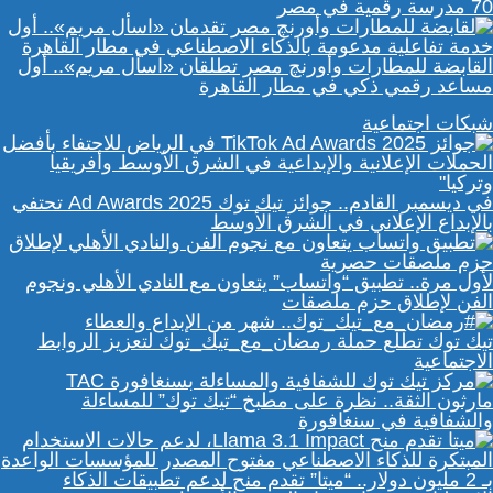
70 مدرسة رقمية في مصر
القابضة للمطارات وأورنچ مصر تطلقان «اسأل مريم».. أول
مساعد رقمي ذكي في مطار القاهرة
شبكات اجتماعية
في ديسمبر القادم.. جوائز تيك توك Ad Awards 2025 تحتفي
بالإبداع الإعلاني في الشرق الأوسط
لأول مرة.. تطبيق “واتساب” يتعاون مع النادي الأهلي ونجوم
الفن لإطلاق حزم ملصقات
تيك توك تطلع حملة رمضان_مع_تيك_توك لتعزيز الروابط
الاجتماعية
مارثون الثقة.. نظرة على مطبخ “تيك توك” للمساءلة
والشفافية في سنغافورة
بـ 2 مليون دولار.. “ميتا” تقدم منح لدعم تطبيقات الذكاء