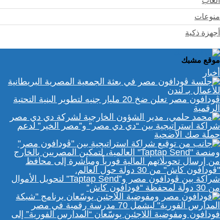
ألعاب
منوعات
أجهزة ذكية
موقع مشبك
أخبار
ڤودافون مصر تعلن ضخ 20 مليار جنيه لتطوير البنية التحتية
الرقمية
شراكة استراتيجية بين “دي دي مصر” و”مصر الخير” لدعم
حملة صك الأضحية
شراكة بين ڤودافون مصر و”Taptap Send” لتحويل الأموال
من 30 دولة لمحفظة “فودافون كاش”
فودافون ومفوضية اللاجئين يوسّعان “المدارس الفورية” إلى