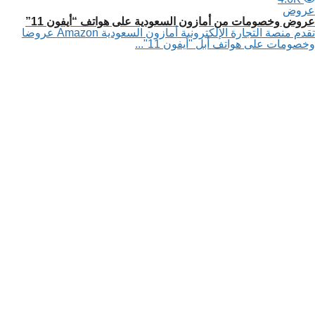
عروض
عروض وخصومات من أمازون السعودية على هواتف “أيفون 11”
تقدم منصة التجارة الإلكترونية أمازون السعودية Amazon عروضا
وخصومات على هواتف أبل "أيفون 11"...