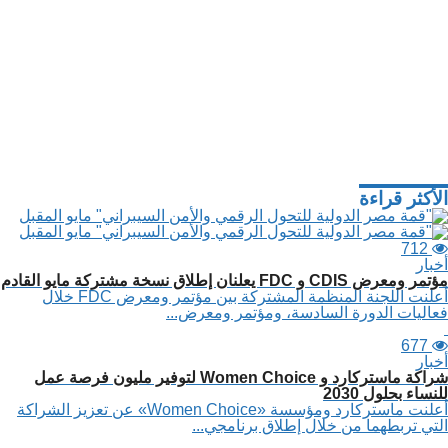
الأكثر قراءة
712
أخبار
مؤتمر ومعرض CDIS و FDC يعلنان إطلاق نسخة مشتركة مايو القادم
أعلنت اللجنة المنظمة المشتركة بين مؤتمر ومعرض FDC خلال
فعاليات الدورة السادسة، ومؤتمر ومعرض...
677
أخبار
شراكة ماستركارد و Women Choice لتوفير مليون فرصة عمل
للنساء بحلول 2030
أعلنت ماستركارد ومؤسسة «Women Choice» عن تعزيز الشراكة
التي تربطهما من خلال إطلاق برنامجي...