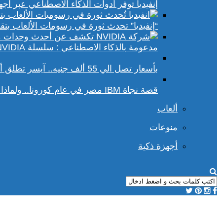
إنفيديا توفر أدوات الذكاء الاصطناعي عبر أجهزة الكمبيوتر ا
“إنفيديا” تحدث ثورة في رسومات الألعاب بتقنيات DLSS 4 و racing
مدعومة بالذكاء الاصطناعي : سلسلة NVIDIA الجديدة تفتح آفاقًا أوسع في عالم رسومات الكمبيوتر
بأسعار تصل الي 55 ألف جنيه.. آيسر تطلق أجهزة بريداتور لمحبي الألعاب
قصة نجاة IBM مصر في عام كورونا.. ولماذا يجب علينا أن نحسد موظفي الشركة؟
ألعاب
منوعات
أجهزة ذكية