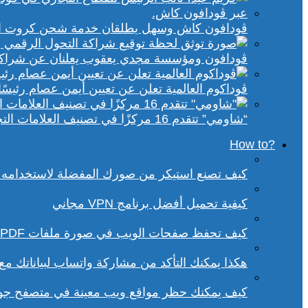
ڤودافون كاش وسهل يطلقان خدمة شحن كروت الكهر
ڤودافون ومؤسسة مجدي يعقوب يعلنان عن شراكة ا
ڤوداكوم العالمية تعلن عن تعيين أيمن عصام رئيسًا 
“شاومي” تتقدم 16 مركزًا في تصنيف العلامات التجارية الأكثر تأثيرًا في إفريقيا لعام 2025
?How to
كيف تصنع استيكر من صورك المفضلة لاستخدامه 
كيفية تحميل أفضل برنامج VPN مجاني
كيف تحفظ صفحات الويب في صورة ملفات PDF من داخل متصفح كروم؟
هكذا يمكنك التأكد من مشاركة واتساب لبياناتك م
كيف يمكنك حظر مواقع ويب معينة في متصفح ج