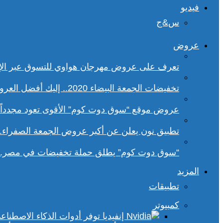
فيديو
س&ج
عروض
تعرف على عروض مهرجان هواوي للتسوق عبر الإ
تخفيضات الجمعة البيضاء 2020.. إليك أفضل العروض على هواتف سامسونج
عروض موقع “سوق دوت كوم” الأقوى تعود مجدداً.. تخفيضات حتى 70% خلا
تطبيق نون يعلن عن أكبر عروض الجمعة الصفراء.
“سوق دوت كوم” يطلق حملة تخفيضات في مصر.. 
المزيد
تطبيقات
كمبيوتر