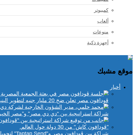
كمبيوتر
ألعاب
منوعات
أجهزة ذكية
موقع مشبك
أخبار
ڤودافون مصر تعلن ضخ 20 مليار جنيه لتطوير البنية التحتية الرقمية
شراكة استراتيجية بين “دي دي مصر” و”مصر الخير
شراكة بين ڤودافون مصر و”Taptap Send” لتحويل الأموال من 30 دولة لمحفظة “فودافون كاش”