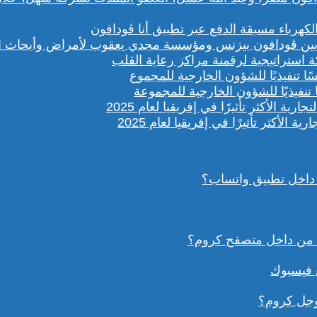
باء مسبقة الدفع عبر تطبيق أنا ڤودافون
ستراتيجية لرقمنة مراكز رعاية القلب
تنفيذيًا للشؤون الخارجية للمجموعة
داخل تطبيق واتساب؟
ع فيسبوك
وجل كروم؟