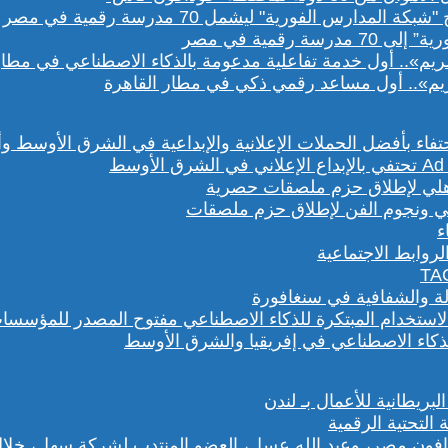
رقمية في مصر
يم».. أول مساعد رقمي ذكي في مطار القاهرة
هلي ونجوم الفن لإطلاق حزم ملصقات
روابط الاجتماعية
لة والشفافية في سنغافورة