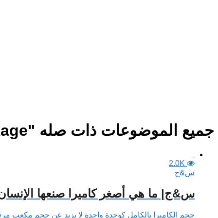
جميع الموضوعات ذات صله "Vision-In-Package"
2.0K
س&ج
س&ج| ما هي أصغر كاميرا صنعها الإنسان
حجم الكاميرا بالكامل كوحدة واحدة لا يزيد عن حجم مكعب مرق