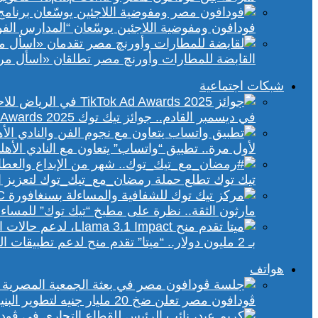
فودافون ومفوضية اللاجئين يوسّعان “المدارس الفورية” إلى 70 مدرسة 
القابضة للمطارات وأورنچ مصر تطلقان «اسأل مر
شبكات اجتماعية
في ديسمبر القادم.. جوائز تيك توك Ad Awards 2025 تحتفي بالإبداع الإعلاني في الشرق الأوسط
لأول مرة.. تطبيق “واتساب” يتعاون مع النادي الأ
تيك توك تطلع حملة رمضان_مع_تيك_توك لتعزيز ال
مارثون الثقة.. نظرة على مطبخ “تيك توك” للمساء
بـ 2 مليون دولار.. “ميتا” تقدم منح لدعم تطبيقات الذكاء الاصطناعي في إفريقيا والشرق الأوسط
هواتف
ڤودافون مصر تعلن ضخ 20 مليار جنيه لتطوير البنية التحتية الرقمية