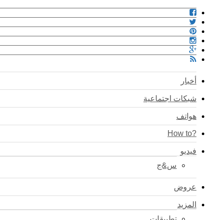
أخبار
شبكات اجتماعية
هواتف
?How to
فيديو
س&ج
عروض
المزيد
تطبيقات