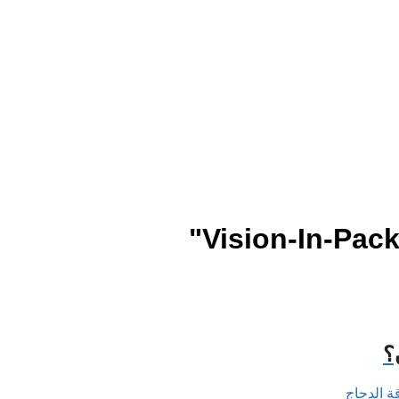
؟
ة الدجاج