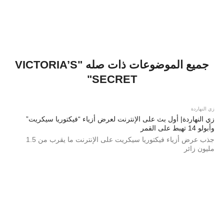
جميع الموضوعات ذات صله "VICTORIA’S
SECRET"
زي النهاردة
زي النهاردة| أول بث على الإنترنت لعرض أزياء “فيكتوريا سيكريت”
وأبولو 14 تهبط على القمر
جذب عرض أزياء فيكتوريا سيكريت على الإنترنت ما يقرب من 1.5
مليون زائر