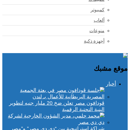
كمبيوتر
ألعاب
منوعات
أجهزة ذكية
موقع مشبك
أخبار
ڤودافون مصر تعلن ضخ 20 مليار جنيه لتطوير
البنية التحتية الرقمية
شراكة استراتيجية بين “دي دي مصر” و”مصر