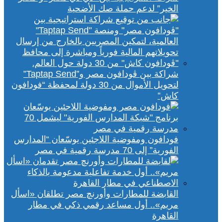
الخير” لدعم حملة صك الأضحية
شراكة بين ڤودافون مصر و”Taptap Send”
لتحويل الأموال من 30 دولة لمحفظة “فودافون
كاش”
فودافون ومفوضية اللاجئين يوسّعان “المدارس
الفورية” إلى 70 مدرسة رقمية في مصر
القابضة للمطارات وأورنچ مصر تطلقان «اسأل
مريم».. أول مساعد رقمي ذكي في مطار
القاهرة