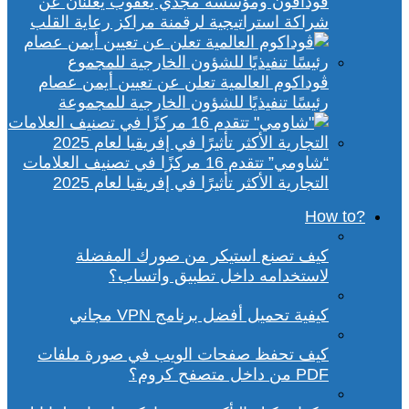
ڤودافون ومؤسسة مجدي يعقوب يعلنان عن
شراكة استراتيجية لرقمنة مراكز رعاية القلب
ڤوداكوم العالمية تعلن عن تعيين أيمن عصام
رئيسًا تنفيذيًا للشؤون الخارجية للمجموعة
“شاومي” تتقدم 16 مركزًا في تصنيف العلامات
التجارية الأكثر تأثيرًا في إفريقيا لعام 2025
?How to
كيف تصنع استيكر من صورك المفضلة
لاستخدامه داخل تطبيق واتساب؟
كيفية تحميل أفضل برنامج VPN مجاني
كيف تحفظ صفحات الويب في صورة ملفات
PDF من داخل متصفح كروم؟