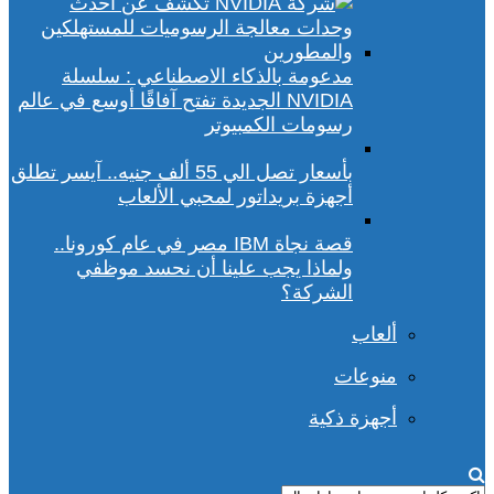
مدعومة بالذكاء الاصطناعي : سلسلة
NVIDIA الجديدة تفتح آفاقًا أوسع في عالم
رسومات الكمبيوتر
بأسعار تصل الي 55 ألف جنيه.. آيسر تطلق
أجهزة بريداتور لمحبي الألعاب
قصة نجاة IBM مصر في عام كورونا..
ولماذا يجب علينا أن نحسد موظفي
الشركة؟
ألعاب
منوعات
أجهزة ذكية