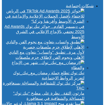
شبكات اجتماعية
في ديسمبر القادم.. جوائز تيك توك Ad Awards
2025 تحتفي بالإبداع الإعلاني في الشرق
الأوسط
لأول مرة.. تطبيق “واتساب” يتعاون مع النادي
الأهلي ونجوم الفن لإطلاق حزم ملصقات
تيك توك تطلع حملة رمضان_مع_تيك_توك
لتعزيز الروابط الاجتماعية
مارثون الثقة.. نظرة على مطبخ “تيك توك”
للمساءلة والشفافية في سنغافورة