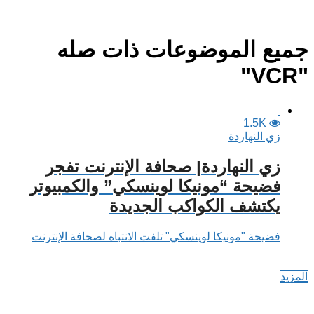
جميع الموضوعات ذات صله
"VCR"
1.5K
زي النهاردة
زي النهاردة| صحافة الإنترنت تفجر
فضيحة “مونيكا لوينسكي” والكمبيوتر
يكتشف الكواكب الجديدة
فضيحة "مونيكا لوينسكي" تلفت الانتباه لصحافة الإنترنت
المزيد