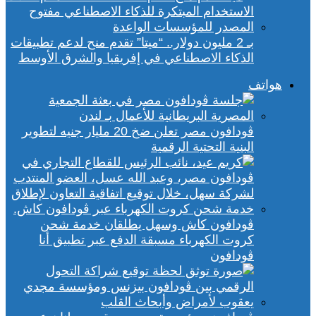
بـ 2 مليون دولار.. “ميتا” تقدم منح لدعم تطبيقات
الذكاء الاصطناعي في إفريقيا والشرق الأوسط
هواتف
ڤودافون مصر تعلن ضخ 20 مليار جنيه لتطوير
البنية التحتية الرقمية
ڤودافون كاش وسهل يطلقان خدمة شحن
كروت الكهرباء مسبقة الدفع عبر تطبيق أنا
ڤودافون