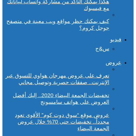
هكذا يمكنك التأكد من مشاركة واتساب لبياناتك
مع فيسبوك
كيف يمكنك حظر مواقع ويب معينة في متصفح
جوجل كروم؟
فيديو
س&ج
عروض
تعرف على عروض مهرجان هواوي للتسوق عبر
الإنترنت.. صفقات حصرية وتوصيل مجاني
تخفيضات الجمعة البيضاء 2020.. إليك أفضل
العروض على هواتف سامسونج
عروض موقع “سوق دوت كوم” الأقوى تعود
مجدداً.. تخفيضات حتى 70% خلال عروض
الجمعة البيضاء