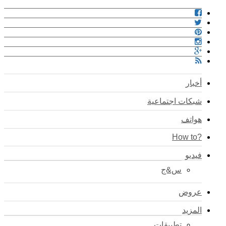
أخبار
شبكات اجتماعية
هواتف
?How to
فيديو
س&ج
عروض
المزيد
تطبيقات