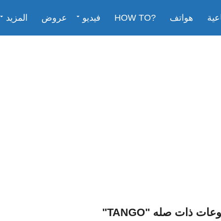
عية
هواتف
?HOW TO
فيديو
عروض
المزيد
ت ذات صله "TANGO"