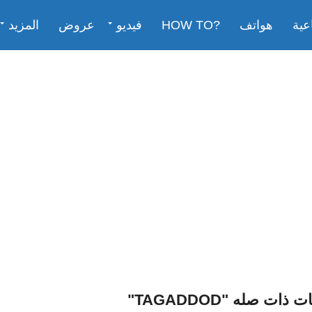
عية
هواتف
?HOW TO
فيديو
عروض
المزيد
ت صله "TAGADDOD"