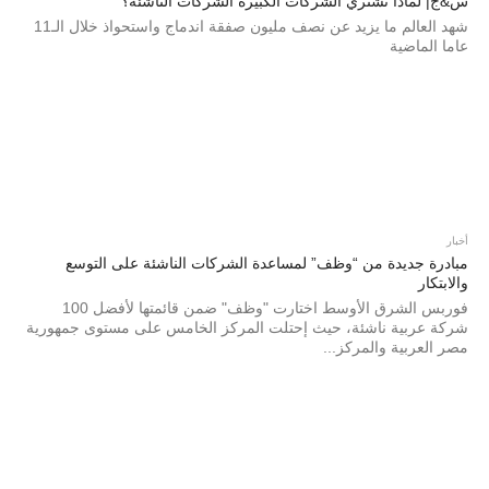
س&ج| لماذا تشتري الشركات الكبيرة الشركات الناشئة؟
شهد العالم ما يزيد عن نصف مليون صفقة اندماج واستحواذ خلال الـ11
عاما الماضية
أخبار
مبادرة جديدة من “وظف” لمساعدة الشركات الناشئة على التوسع
والابتكار
فوربس الشرق الأوسط اختارت "وظف" ضمن قائمتها لأفضل 100
شركة عربية ناشئة، حيث إحتلت المركز الخامس على مستوى جمهورية
مصر العربية والمركز...