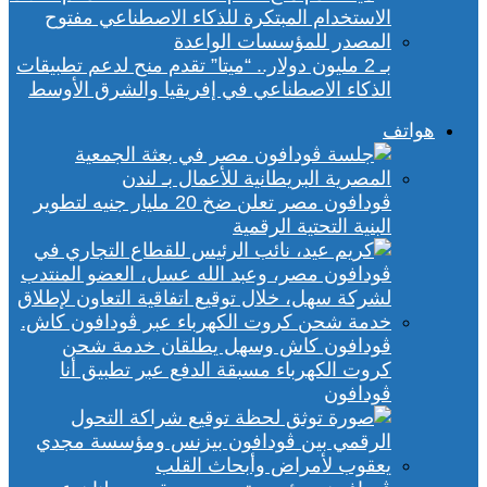
بـ 2 مليون دولار.. “ميتا” تقدم منح لدعم تطبيقات
الذكاء الاصطناعي في إفريقيا والشرق الأوسط
هواتف
ڤودافون مصر تعلن ضخ 20 مليار جنيه لتطوير
البنية التحتية الرقمية
ڤودافون كاش وسهل يطلقان خدمة شحن
كروت الكهرباء مسبقة الدفع عبر تطبيق أنا
ڤودافون