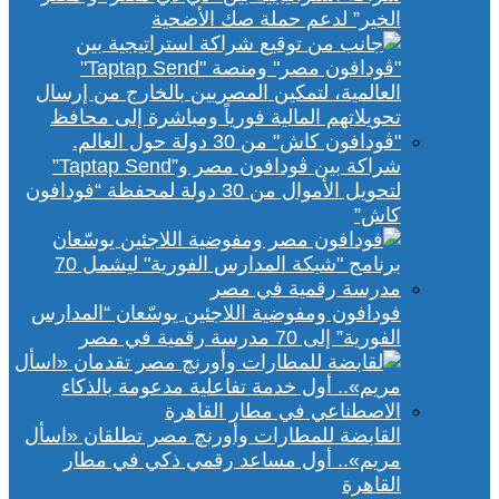
الخير” لدعم حملة صك الأضحية
شراكة بين ڤودافون مصر و”Taptap Send”
لتحويل الأموال من 30 دولة لمحفظة “فودافون
كاش”
فودافون ومفوضية اللاجئين يوسّعان “المدارس
الفورية” إلى 70 مدرسة رقمية في مصر
القابضة للمطارات وأورنچ مصر تطلقان «اسأل
مريم».. أول مساعد رقمي ذكي في مطار
القاهرة