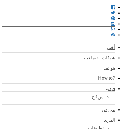
أخبار
شبكات اجتماعية
هواتف
?How to
فيديو
س&ج
عروض
المزيد
تطبيقات