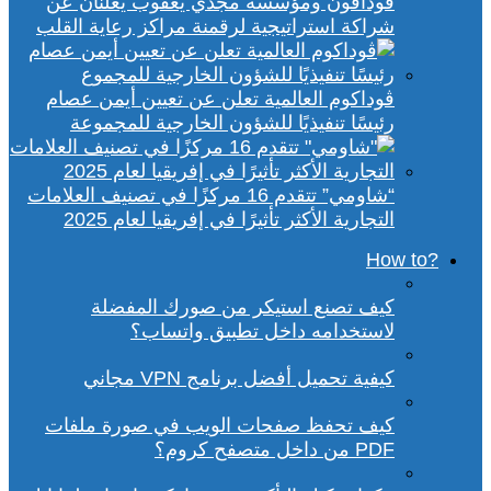
ڤودافون ومؤسسة مجدي يعقوب يعلنان عن
شراكة استراتيجية لرقمنة مراكز رعاية القلب
ڤوداكوم العالمية تعلن عن تعيين أيمن عصام
رئيسًا تنفيذيًا للشؤون الخارجية للمجموعة
“شاومي” تتقدم 16 مركزًا في تصنيف العلامات
التجارية الأكثر تأثيرًا في إفريقيا لعام 2025
?How to
كيف تصنع استيكر من صورك المفضلة
لاستخدامه داخل تطبيق واتساب؟
كيفية تحميل أفضل برنامج VPN مجاني
كيف تحفظ صفحات الويب في صورة ملفات
PDF من داخل متصفح كروم؟