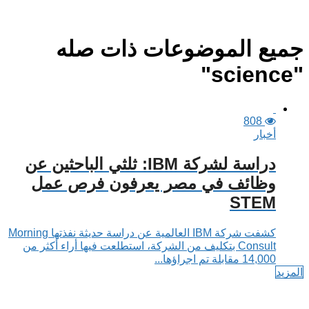
جميع الموضوعات ذات صله
"science"
808
أخبار
دراسة لشركة IBM: ثلثي الباحثين عن
وظائف في مصر يعرفون فرص عمل
STEM
كشفت شركة IBM العالمية عن دراسة حديثة نفذتها Morning
Consult بتكليف من الشركة، استطلعت فيها أراء أكثر من
14,000 مقابلة تم اجراؤها...
المزيد