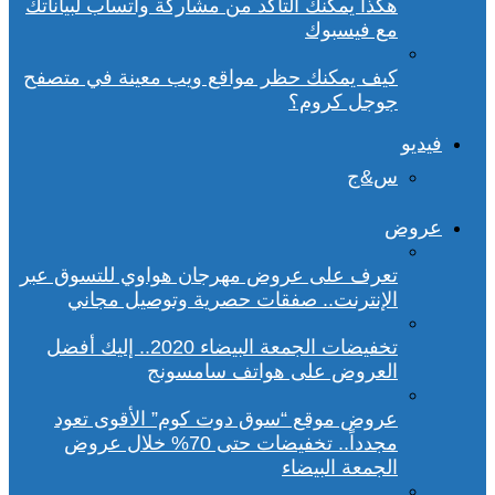
هكذا يمكنك التأكد من مشاركة واتساب لبياناتك
مع فيسبوك
كيف يمكنك حظر مواقع ويب معينة في متصفح
جوجل كروم؟
فيديو
س&ج
عروض
تعرف على عروض مهرجان هواوي للتسوق عبر
الإنترنت.. صفقات حصرية وتوصيل مجاني
تخفيضات الجمعة البيضاء 2020.. إليك أفضل
العروض على هواتف سامسونج
عروض موقع “سوق دوت كوم” الأقوى تعود
مجدداً.. تخفيضات حتى 70% خلال عروض
الجمعة البيضاء