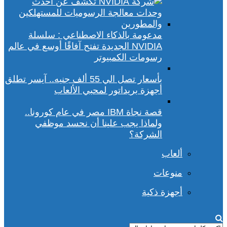
مدعومة بالذكاء الاصطناعي : سلسلة
NVIDIA الجديدة تفتح آفاقًا أوسع في عالم
رسومات الكمبيوتر
بأسعار تصل الي 55 ألف جنيه.. آيسر تطلق
أجهزة بريداتور لمحبي الألعاب
قصة نجاة IBM مصر في عام كورونا..
ولماذا يجب علينا أن نحسد موظفي
الشركة؟
ألعاب
منوعات
أجهزة ذكية