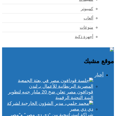
كمبيوتر
ألعاب
منوعات
أجهزة ذكية
موقع مشبك
أخبار
ڤودافون مصر تعلن ضخ 20 مليار جنيه لتطوير
البنية التحتية الرقمية
شراكة استراتيجية بين “دي دي مصر” و”مصر