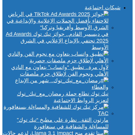
شبكات اجتماعية
في ديسمبر القادم.. جوائز تيك توك Ad Awards
2025 تحتفي بالإبداع الإعلاني في الشرق
الأوسط
لأول مرة.. تطبيق “واتساب” يتعاون مع النادي
الأهلي ونجوم الفن لإطلاق حزم ملصقات
تيك توك تطلع حملة رمضان_مع_تيك_توك
لتعزيز الروابط الاجتماعية
مارثون الثقة.. نظرة على مطبخ “تيك توك”
للمساءلة والشفافية في سنغافورة