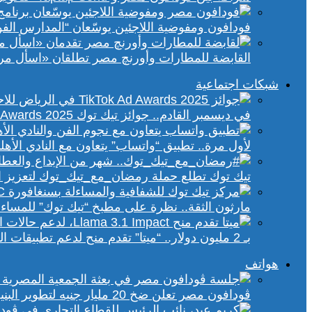
فودافون ومفوضية اللاجئين يوسّعان “المدارس الفورية” إلى 70 مدرسة 
القابضة للمطارات وأورنچ مصر تطلقان «اسأل مر
شبكات اجتماعية
في ديسمبر القادم.. جوائز تيك توك Ad Awards 2025 تحتفي بالإبداع الإعلاني في الشرق الأوسط
لأول مرة.. تطبيق “واتساب” يتعاون مع النادي الأ
تيك توك تطلع حملة رمضان_مع_تيك_توك لتعزيز ال
مارثون الثقة.. نظرة على مطبخ “تيك توك” للمساء
بـ 2 مليون دولار.. “ميتا” تقدم منح لدعم تطبيقات الذكاء الاصطناعي في إفريقيا والشرق الأوسط
هواتف
ڤودافون مصر تعلن ضخ 20 مليار جنيه لتطوير البنية التحتية الرقمية