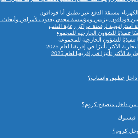
باء مسبقة الدفع عبر تطبيق أنا ڤودافون
ستراتيجية لرقمنة مراكز رعاية القلب
تنفيذيًا للشؤون الخارجية للمجموعة
داخل تطبيق واتساب؟
ع فيسبوك
وجل كروم؟