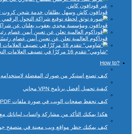
ڤودافون كاش وسهل يطلقان خدمة شحن كروت الكهر
ڤودافون ومؤسسة مجدي يعقوب يعلنان عن شراكة ا
ڤوداكوم العالمية تعلن عن تعيين أيمن عصام رئيسًا 
“شاومي” تتقدم 16 مركزًا في تصنيف العلامات التجارية الأكثر تأثيرًا في إفريقيا لعام 2025
?How to
كيف تصنع استيكر من صورك المفضلة لاستخدامه 
كيفية تحميل أفضل برنامج VPN مجاني
كيف تحفظ صفحات الويب في صورة ملفات PDF من داخل متصفح كروم؟
هكذا يمكنك التأكد من مشاركة واتساب لبياناتك م
كيف يمكنك حظر مواقع ويب معينة في متصفح ج