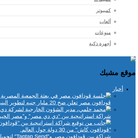
كمبيوتر
ألعاب
منوعات
أجهزة ذكية
موقع مشبك
أخبار
ڤودافون مصر تعلن ضخ 20 مليار جنيه لتطوير البنية التحتية الرقمية
شراكة استراتيجية بين “دي دي مصر” و”مصر الخير
شراكة بين ڤودافون مصر و”Taptap Send” لتحويل الأموال من 30 دولة لمحفظة “فودافون كاش”