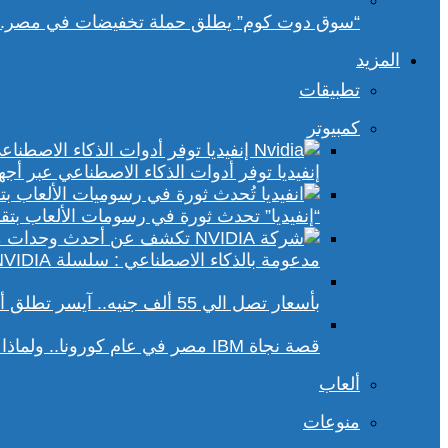
“سوق دوت كوم” يطلق حملة تخفيضات في مصر.. 
المزيد
تطبيقات
كمبيوتر
إنفيديا توفر أدوات الذكاء الاصطناعي عبر أجهزة الكمبيوتر ا
“إنفيديا” تحدث ثورة في رسومات الألعاب بتقنيات DLSS 4 و racing
مدعومة بالذكاء الاصطناعي : سلسلة NVIDIA الجديدة تفتح آفاقًا أوسع في عالم رسومات الكمبيوتر
بأسعار تصل الي 55 ألف جنيه.. آيسر تطلق أجهزة بريداتور لمحبي الألعاب
قصة نجاة IBM مصر في عام كورونا.. ولماذا يجب علينا أن نحسد موظفي الشركة؟
ألعاب
منوعات