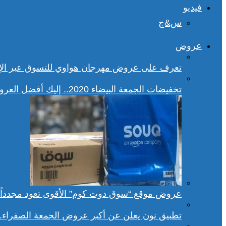
فيديو
س&ج
عروض
تعرف على عروض مهرجان هواوي للتسوق عبر الإ
تخفيضات الجمعة البيضاء 2020.. إليك أفضل العروض على هواتف سامسونج
عروض موقع “سوق دوت كوم” الأقوى تعود مجدداً.. تخفيضات حتى 70% خلا
تطبيق نون يعلن عن أكبر عروض الجمعة الصفراء.