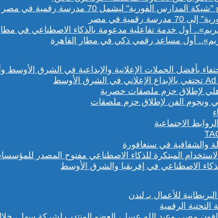
رقمية في مصر
يم».. أول مساعد رقمي ذكي في مطار القاهرة
هلي ونجوم الفن لإطلاق حزم ملصقات
روابط الاجتماعية
لة والشفافية في سنغافورة