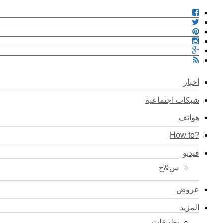
أخبار
شبكات اجتماعية
هواتف
?How to
فيديو
س&ج
عروض
المزيد
تطبيقات