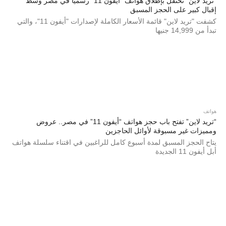
“تريد لاين” تحتفل بإطلاق هواتف “أيفون 11” رسميا في مصر وسط
إقبال كبير على الحجز المسبق
كشفت "تريد لاين" قائمة الأسعار الكاملة لإصدارات "أيفون 11"، والتي
تبدأ من 14,999 جنيها
هواتف
“تريد لاين” تفتح باب حجز هواتف “أيفون 11” في مصر.. عروض
ومميزات غير مسبوقة لأوائل الحاجزين
يتاح الحجز المسبق لمدة أسبوع كامل للراغبين في اقتناء سلسلة هواتف
أبل أيفون 11 الجديدة