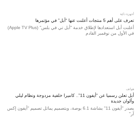
أجهزة ذكية
تعرف على أهم 5 منتجات أعلنت عنها “أبل” في مؤتمرها
أعلنت أبل استعدادها لإطلاق خدمة "أبل تي في بلس" (Apple TV Plus)
في الأول من نوفمبر القادم
هواتف
أبل تعلن رسميا عن “أيفون 11”.. كاميرا خلفية مزدوجة ونظام ليلي
وألوان جديدة
يصدر "أيفون 11" بشاشة 6.1 بوصة، وبتصميم يماثل تصميم "أيفون إكس
آر"