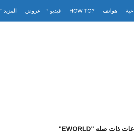
عية
هواتف
?HOW TO
فيديو
عروض
المزيد
ذات صله "EWORLD"