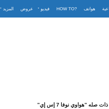
عية
هواتف
?HOW TO
فيديو
عروض
المزيد
صله "هواوي نوفا 7 إس إي"