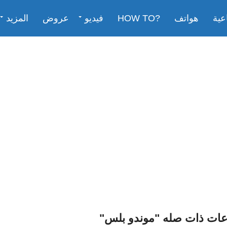
عية
هواتف
?HOW TO
فيديو
عروض
المزيد
عات ذات صله "موندو بلس"