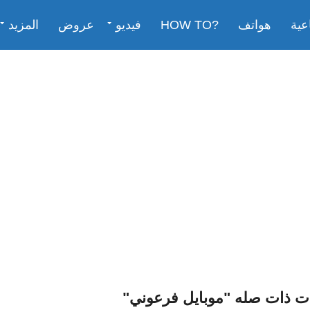
عية
هواتف
?HOW TO
فيديو
عروض
المزيد
ت ذات صله "موبايل فرعوني"