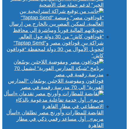
الخير” لدعم حملة صك الأضحية
شراكة بين ڤودافون مصر و”Taptap Send”
لتحويل الأموال من 30 دولة لمحفظة “فودافون
كاش”
فودافون ومفوضية اللاجئين يوسّعان “المدارس
الفورية” إلى 70 مدرسة رقمية في مصر
القابضة للمطارات وأورنچ مصر تطلقان «اسأل
مريم».. أول مساعد رقمي ذكي في مطار
القاهرة