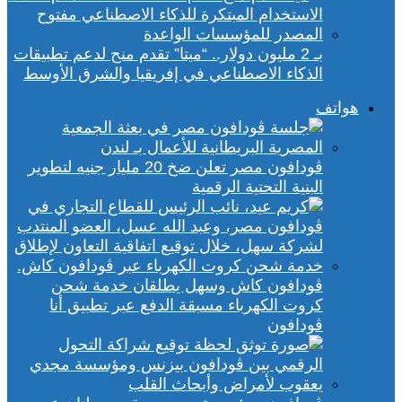
بـ 2 مليون دولار.. “ميتا” تقدم منح لدعم تطبيقات
الذكاء الاصطناعي في إفريقيا والشرق الأوسط
هواتف
ڤودافون مصر تعلن ضخ 20 مليار جنيه لتطوير
البنية التحتية الرقمية
ڤودافون كاش وسهل يطلقان خدمة شحن
كروت الكهرباء مسبقة الدفع عبر تطبيق أنا
ڤودافون