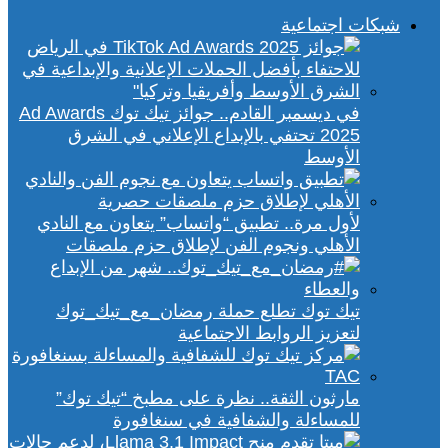
شبكات اجتماعية
في ديسمبر القادم.. جوائز تيك توك Ad Awards
2025 تحتفي بالإبداع الإعلاني في الشرق
الأوسط
لأول مرة.. تطبيق “واتساب” يتعاون مع النادي
الأهلي ونجوم الفن لإطلاق حزم ملصقات
تيك توك تطلع حملة رمضان_مع_تيك_توك
لتعزيز الروابط الاجتماعية
مارثون الثقة.. نظرة على مطبخ “تيك توك”
للمساءلة والشفافية في سنغافورة