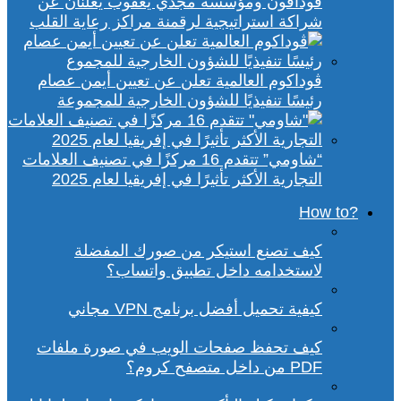
ڤودافون ومؤسسة مجدي يعقوب يعلنان عن
شراكة استراتيجية لرقمنة مراكز رعاية القلب
ڤوداكوم العالمية تعلن عن تعيين أيمن عصام
رئيسًا تنفيذيًا للشؤون الخارجية للمجموعة
“شاومي” تتقدم 16 مركزًا في تصنيف العلامات
التجارية الأكثر تأثيرًا في إفريقيا لعام 2025
?How to
كيف تصنع استيكر من صورك المفضلة
لاستخدامه داخل تطبيق واتساب؟
كيفية تحميل أفضل برنامج VPN مجاني
كيف تحفظ صفحات الويب في صورة ملفات
PDF من داخل متصفح كروم؟