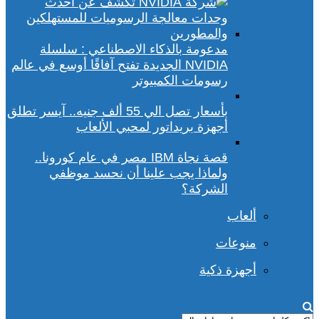
مدعومة بالذكاء الاصطناعي : سلسلة
NVIDIA الجديدة تفتح آفاقًا أوسع في عالم
رسومات الكمبيوتر
بأسعار تصل الي 55 ألف جنيه.. آيسر تطلق
أجهزة بريداتور لمحبي الألعاب
قصة نجاة IBM مصر في عام كورونا..
ولماذا يجب علينا أن نحسد موظفي
الشركة؟
ألعاب
منوعات
أجهزة ذكية