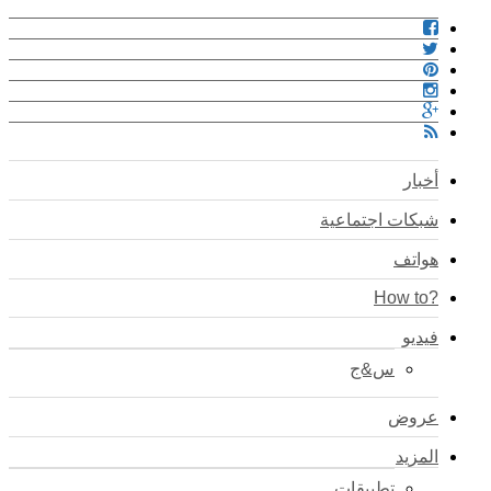
أخبار
شبكات اجتماعية
هواتف
?How to
فيديو
س&ج
عروض
المزيد
تطبيقات