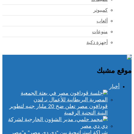
كمبيوتر
ألعاب
منوعات
أجهزة ذكية
موقع مشبك
أخبار
ڤودافون مصر تعلن ضخ 20 مليار جنيه لتطوير
البنية التحتية الرقمية
شراكة استراتيجية بين “دي دي مصر” و”مصر