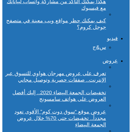
هكذا يمكنك التأكد من مشاركة واتساب لبياناتك
مع فيسبوك
كيف يمكنك حظر مواقع ويب معينة في متصفح
جوجل كروم؟
فيديو
س&ج
عروض
تعرف على عروض مهرجان هواوي للتسوق عبر
الإنترنت.. صفقات حصرية وتوصيل مجاني
تخفيضات الجمعة البيضاء 2020.. إليك أفضل
العروض على هواتف سامسونج
عروض موقع “سوق دوت كوم” الأقوى تعود
مجدداً.. تخفيضات حتى 70% خلال عروض
الجمعة البيضاء