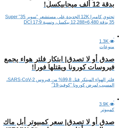
بدقة 12 ألف ميجابيكسل!
تحتوي كاميرا 12K الجديدة على مستشعر "سوبر 35" Super
35 بدقة 6,480×12,288 بيكسل، ونسبة DCI 17:9
1.3K
منوعات
صدق أو لا تصدق| ابتكار فلتر هواء يجمع
فيروسات كورونا ويقتلها فورا!
فلتر الهواء المبتكر قتل 99,8% من فيروس SARS-CoV-2،
المسبب لمرض كورونا "كوفيد-19"
3.9K
كمبيوتر
صدق أو لا تصدق| سعر كمبيوتر أبل ماك