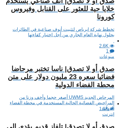
صدق أو لا تصدق| أنف صناعي يستخدم
خلايا حية للعثور على القنابل وفيروس
كورونا
تخطط شركة إيرباص لتثبيت أنوف صناعية في الطائرات
بحلول نهاية العام الجاري من أجل اختبار كفاءتها
2.6K
1
منوعات
صدق أو لا تصدق| ناسا تختبر مرحاضا
فضائيا سعره 23 مليون دولار على متن
محطة الفضاء الدولية
المرحاض الجديد UWMS أصغر حجما وأخف وزنا من
المراحيض الفضائية الحالية المستخدمة في محطة الفضاء
الدولية
1.1K
إنترنت
صدق أو لا تصدق| تلفاز قديم يؤدي إلى