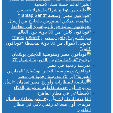
الخير” لدعم حملة صك الأضحية
شراكة بين ڤودافون مصر و”Taptap Send”
لتحويل الأموال من 30 دولة لمحفظة “فودافون
كاش”
فودافون ومفوضية اللاجئين يوسّعان “المدارس
الفورية” إلى 70 مدرسة رقمية في مصر
القابضة للمطارات وأورنچ مصر تطلقان «اسأل
مريم».. أول مساعد رقمي ذكي في مطار
القاهرة