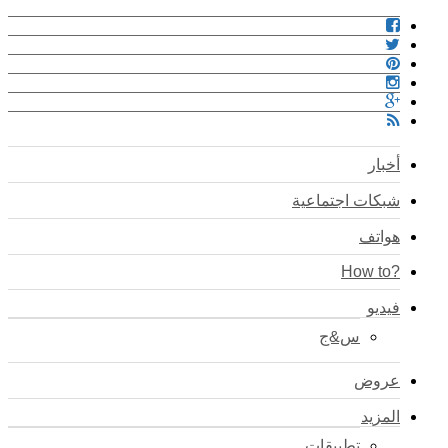
أخبار
شبكات اجتماعية
هواتف
?How to
فيديو
س&ج
عروض
المزيد
تطبيقات