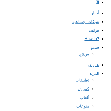
أخبار
شبكات اجتماعية
هواتف
?How to
فيديو
س&ج
عروض
المزيد
تطبيقات
كمبيوتر
ألعاب
منوعات