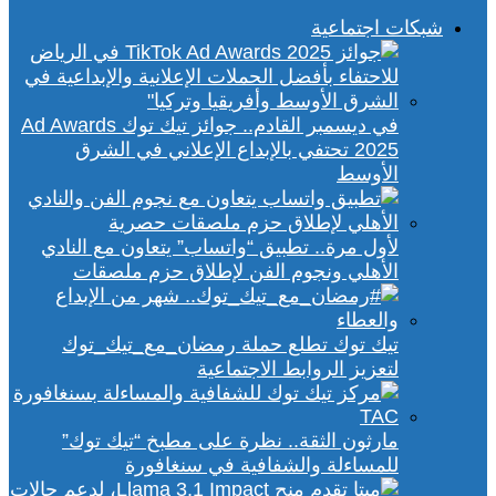
شبكات اجتماعية
في ديسمبر القادم.. جوائز تيك توك Ad Awards
2025 تحتفي بالإبداع الإعلاني في الشرق
الأوسط
لأول مرة.. تطبيق “واتساب” يتعاون مع النادي
الأهلي ونجوم الفن لإطلاق حزم ملصقات
تيك توك تطلع حملة رمضان_مع_تيك_توك
لتعزيز الروابط الاجتماعية
مارثون الثقة.. نظرة على مطبخ “تيك توك”
للمساءلة والشفافية في سنغافورة