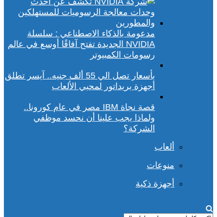
مدعومة بالذكاء الاصطناعي : سلسلة
NVIDIA الجديدة تفتح آفاقًا أوسع في عالم
رسومات الكمبيوتر
بأسعار تصل الي 55 ألف جنيه.. آيسر تطلق
أجهزة بريداتور لمحبي الألعاب
قصة نجاة IBM مصر في عام كورونا..
ولماذا يجب علينا أن نحسد موظفي
الشركة؟
ألعاب
منوعات
أجهزة ذكية