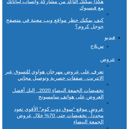
هكذا يمكنك التأكد من مشاركة واتساب لبياناتك
مع فيسبوك
كيف يمكنك حظر مواقع ويب معينة في متصفح
جوجل كروم؟
فيديو
س&ج
عروض
تعرف على عروض مهرجان هواوي للتسوق عبر
الإنترنت.. صفقات حصرية وتوصيل مجاني
تخفيضات الجمعة البيضاء 2020.. إليك أفضل
العروض على هواتف سامسونج
عروض موقع “سوق دوت كوم” الأقوى تعود
مجدداً.. تخفيضات حتى 70% خلال عروض
الجمعة البيضاء