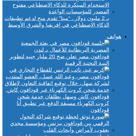
بـ 2 مليون دولار.. “ميتا” تقدم منح لدعم تطبيقات
الذكاء الاصطناعي في إفريقيا والشرق الأوسط
هواتف
ڤودافون مصر تعلن ضخ 20 مليار جنيه لتطوير
البنية التحتية الرقمية
ڤودافون كاش وسهل يطلقان خدمة شحن
كروت الكهرباء مسبقة الدفع عبر تطبيق أنا
ڤودافون