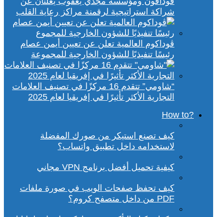
ڤودافون ومؤسسة مجدي يعقوب يعلنان عن
شراكة استراتيجية لرقمنة مراكز رعاية القلب
ڤوداكوم العالمية تعلن عن تعيين أيمن عصام
رئيسًا تنفيذيًا للشؤون الخارجية للمجموعة
“شاومي” تتقدم 16 مركزًا في تصنيف العلامات
التجارية الأكثر تأثيرًا في إفريقيا لعام 2025
?How to
كيف تصنع استيكر من صورك المفضلة
لاستخدامه داخل تطبيق واتساب؟
كيفية تحميل أفضل برنامج VPN مجاني
كيف تحفظ صفحات الويب في صورة ملفات
PDF من داخل متصفح كروم؟