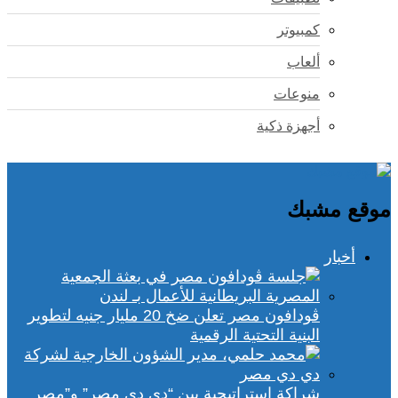
كمبيوتر
ألعاب
منوعات
أجهزة ذكية
موقع مشبك
أخبار
ڤودافون مصر تعلن ضخ 20 مليار جنيه لتطوير
البنية التحتية الرقمية
شراكة استراتيجية بين “دي دي مصر” و”مصر