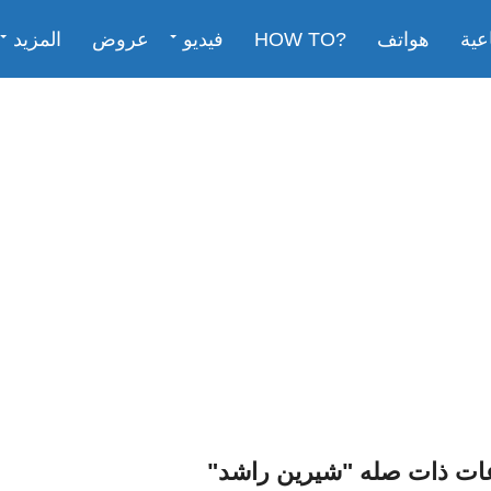
عية
هواتف
?HOW TO
فيديو
عروض
المزيد
ات ذات صله "شيرين راشد"