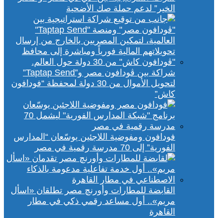
الخير” لدعم حملة صك الأضحية
شراكة بين ڤودافون مصر و”Taptap Send”
لتحويل الأموال من 30 دولة لمحفظة “فودافون
كاش”
فودافون ومفوضية اللاجئين يوسّعان “المدارس
الفورية” إلى 70 مدرسة رقمية في مصر
القابضة للمطارات وأورنچ مصر تطلقان «اسأل
مريم».. أول مساعد رقمي ذكي في مطار
القاهرة