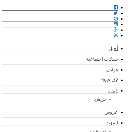
أخبار
شبكات اجتماعية
هواتف
?How to
فيديو
س&ج
عروض
المزيد
تطبيقات