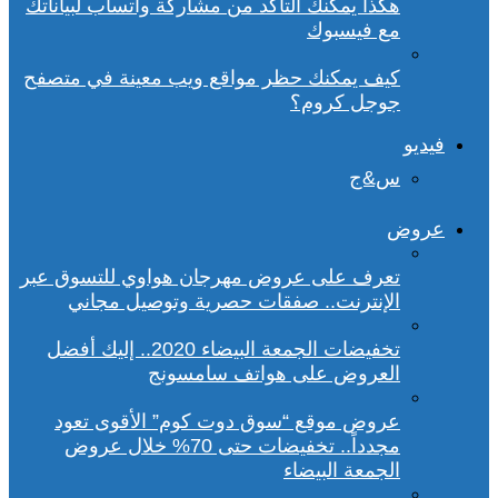
هكذا يمكنك التأكد من مشاركة واتساب لبياناتك
مع فيسبوك
كيف يمكنك حظر مواقع ويب معينة في متصفح
جوجل كروم؟
فيديو
س&ج
عروض
تعرف على عروض مهرجان هواوي للتسوق عبر
الإنترنت.. صفقات حصرية وتوصيل مجاني
تخفيضات الجمعة البيضاء 2020.. إليك أفضل
العروض على هواتف سامسونج
عروض موقع “سوق دوت كوم” الأقوى تعود
مجدداً.. تخفيضات حتى 70% خلال عروض
الجمعة البيضاء