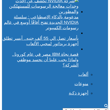
مدعومة بالذكاء الاصطناعي : سلسلة
NVIDIA الجديدة تفتح آفاقًا أوسع في عالم
رسومات الكمبيوتر
بأسعار تصل الي 55 ألف جنيه.. آيسر تطلق
أجهزة بريداتور لمحبي الألعاب
قصة نجاة IBM مصر في عام كورونا..
ولماذا يجب علينا أن نحسد موظفي
الشركة؟
ألعاب
منوعات
أجهزة ذكية