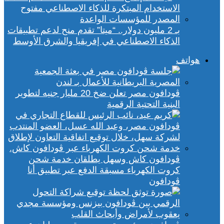
بـ 2 مليون دولار.. “ميتا” تقدم منح لدعم تطبيقات
الذكاء الاصطناعي في إفريقيا والشرق الأوسط
هواتف
ڤودافون مصر تعلن ضخ 20 مليار جنيه لتطوير
البنية التحتية الرقمية
ڤودافون كاش وسهل يطلقان خدمة شحن
كروت الكهرباء مسبقة الدفع عبر تطبيق أنا
ڤودافون