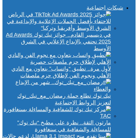
شبكات اجتماعية
في ديسمبر القادم.. جوائز تيك توك Ad Awards
2025 تحتفي بالإبداع الإعلاني في الشرق
الأوسط
لأول مرة.. تطبيق “واتساب” يتعاون مع النادي
الأهلي ونجوم الفن لإطلاق حزم ملصقات
تيك توك تطلع حملة رمضان_مع_تيك_توك
لتعزيز الروابط الاجتماعية
مارثون الثقة.. نظرة على مطبخ “تيك توك”
للمساءلة والشفافية في سنغافورة