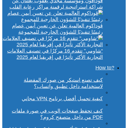
ڤودافون ومؤسسة مجدي يعقوب يعلنان عن
شراكة استراتيجية لرقمنة مراكز رعاية القلب
ڤوداكوم العالمية تعلن عن تعيين أيمن عصام
رئيسًا تنفيذيًا للشؤون الخارجية للمجموعة
“شاومي” تتقدم 16 مركزًا في تصنيف العلامات
التجارية الأكثر تأثيرًا في إفريقيا لعام 2025
?How to
كيف تصنع استيكر من صورك المفضلة
لاستخدامه داخل تطبيق واتساب؟
كيفية تحميل أفضل برنامج VPN مجاني
كيف تحفظ صفحات الويب في صورة ملفات
PDF من داخل متصفح كروم؟