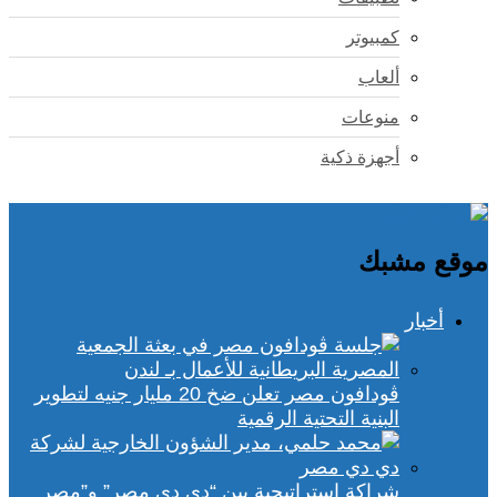
كمبيوتر
ألعاب
منوعات
أجهزة ذكية
موقع مشبك
أخبار
ڤودافون مصر تعلن ضخ 20 مليار جنيه لتطوير
البنية التحتية الرقمية
شراكة استراتيجية بين “دي دي مصر” و”مصر