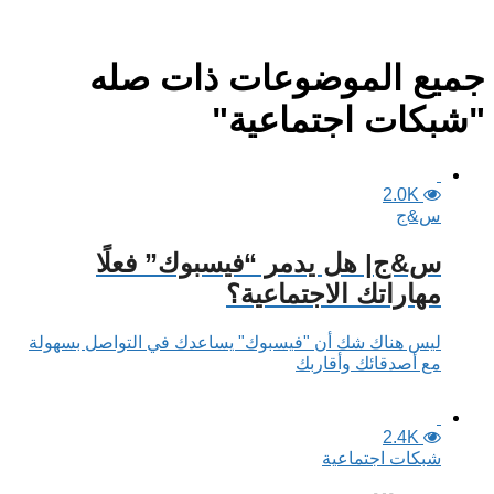
جميع الموضوعات ذات صله
"شبكات اجتماعية"
2.0K
س&ج
س&ج| هل يدمر “فيسبوك” فعلًا
مهاراتك الاجتماعية؟
ليس هناك شك أن "فيسبوك" يساعدك في التواصل بسهولة
مع أصدقائك وأقاربك
2.4K
شبكات اجتماعية