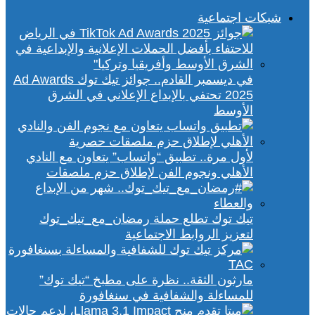
شبكات اجتماعية
في ديسمبر القادم.. جوائز تيك توك Ad Awards
2025 تحتفي بالإبداع الإعلاني في الشرق
الأوسط
لأول مرة.. تطبيق “واتساب” يتعاون مع النادي
الأهلي ونجوم الفن لإطلاق حزم ملصقات
تيك توك تطلع حملة رمضان_مع_تيك_توك
لتعزيز الروابط الاجتماعية
مارثون الثقة.. نظرة على مطبخ “تيك توك”
للمساءلة والشفافية في سنغافورة