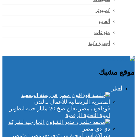
كمبيوتر
ألعاب
منوعات
أجهزة ذكية
موقع مشبك
أخبار
ڤودافون مصر تعلن ضخ 20 مليار جنيه لتطوير
البنية التحتية الرقمية
شراكة استراتيجية بين “دي دي مصر” و”مصر