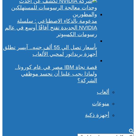
مدعومة بالذكاء الاصطناعي : سلسلة
NVIDIA الجديدة تفتح آفاقًا أوسع في عالم
رسومات الكمبيوتر
بأسعار تصل الي 55 ألف جنيه.. آيسر تطلق
أجهزة بريداتور لمحبي الألعاب
قصة نجاة IBM مصر في عام كورونا..
ولماذا يجب علينا أن نحسد موظفي
الشركة؟
ألعاب
منوعات
أجهزة ذكية