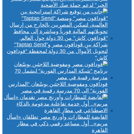
الخير” لدعم حملة صك الأضحية
شراكة بين ڤودافون مصر و”Taptap Send”
لتحويل الأموال من 30 دولة لمحفظة “فودافون
كاش”
فودافون ومفوضية اللاجئين يوسّعان “المدارس
الفورية” إلى 70 مدرسة رقمية في مصر
القابضة للمطارات وأورنچ مصر تطلقان «اسأل
مريم».. أول مساعد رقمي ذكي في مطار
القاهرة