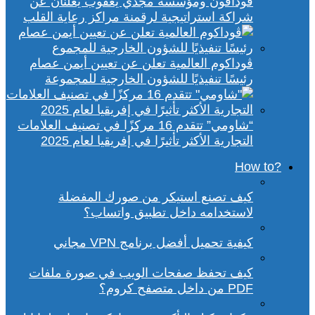
ڤودافون ومؤسسة مجدي يعقوب يعلنان عن
شراكة استراتيجية لرقمنة مراكز رعاية القلب
ڤوداكوم العالمية تعلن عن تعيين أيمن عصام
رئيسًا تنفيذيًا للشؤون الخارجية للمجموعة
“شاومي” تتقدم 16 مركزًا في تصنيف العلامات
التجارية الأكثر تأثيرًا في إفريقيا لعام 2025
?How to
كيف تصنع استيكر من صورك المفضلة
لاستخدامه داخل تطبيق واتساب؟
كيفية تحميل أفضل برنامج VPN مجاني
كيف تحفظ صفحات الويب في صورة ملفات
PDF من داخل متصفح كروم؟