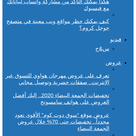
هكذا يمكنك التأكد من مشاركة واتساب لبياناتك
مع فيسبوك
كيف يمكنك حظر مواقع ويب معينة في متصفح
جوجل كروم؟
فيديو
س&ج
عروض
تعرف على عروض مهرجان هواوي للتسوق عبر
الإنترنت.. صفقات حصرية وتوصيل مجاني
تخفيضات الجمعة البيضاء 2020.. إليك أفضل
العروض على هواتف سامسونج
عروض موقع “سوق دوت كوم” الأقوى تعود
مجدداً.. تخفيضات حتى 70% خلال عروض
الجمعة البيضاء