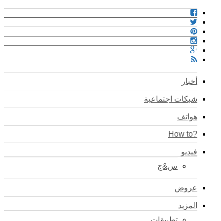
أخبار
شبكات اجتماعية
هواتف
?How to
فيديو
س&ج
عروض
المزيد
تطبيقات