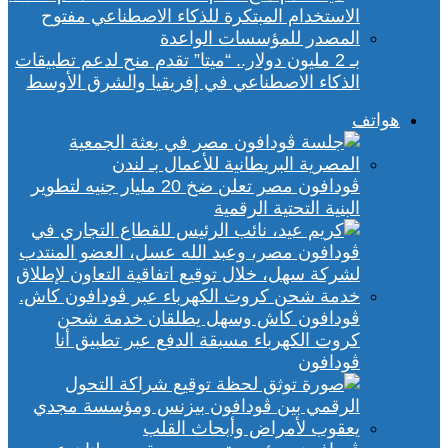
بـ 2 مليون دولار.. “ميتا” تقدم منح لدعم تطبيقات
الذكاء الاصطناعي في إفريقيا والشرق الأوسط
هواتف
ڤودافون مصر تعلن ضخ 20 مليار جنيه لتطوير
البنية التحتية الرقمية
ڤودافون كاش وسهل يطلقان خدمة شحن
كروت الكهرباء مسبقة الدفع عبر تطبيق أنا
ڤودافون