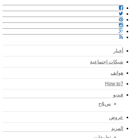
أخبار
شبكات اجتماعية
هواتف
?How to
فيديو
س&ج
عروض
المزيد
تطبيقات