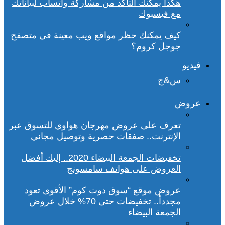
هكذا يمكنك التأكد من مشاركة واتساب لبياناتك
مع فيسبوك
كيف يمكنك حظر مواقع ويب معينة في متصفح
جوجل كروم؟
فيديو
س&ج
عروض
تعرف على عروض مهرجان هواوي للتسوق عبر
الإنترنت.. صفقات حصرية وتوصيل مجاني
تخفيضات الجمعة البيضاء 2020.. إليك أفضل
العروض على هواتف سامسونج
عروض موقع “سوق دوت كوم” الأقوى تعود
مجدداً.. تخفيضات حتى 70% خلال عروض
الجمعة البيضاء