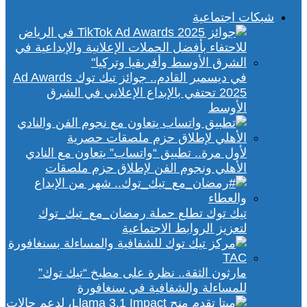
شبكات اجتماعية
في ديسمبر القادم.. جوائز تيك توك Ad Awards
2025 تحتفي بالإبداع الإعلاني في الشرق
الأوسط
لأول مرة.. تطبيق “واتساب” يتعاون مع النادي
الأهلي ونجوم الفن لإطلاق حزم ملصقات
تيك توك تطلع حملة رمضان_مع_تيك_توك
لتعزيز الروابط الاجتماعية
مارثون الثقة.. نظرة على مطبخ “تيك توك”
للمساءلة والشفافية في سنغافورة