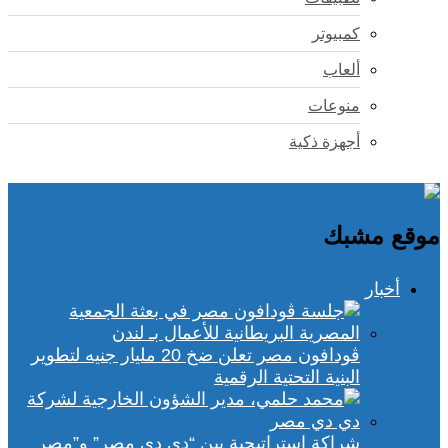
كمبيوتر
ألعاب
منوعات
أجهزة ذكية
موقع مشبك
أخبار
ڤودافون مصر تعلن ضخ 20 مليار جنيه لتطوير
البنية التحتية الرقمية
شراكة استراتيجية بين “دي دي مصر” و”مصر