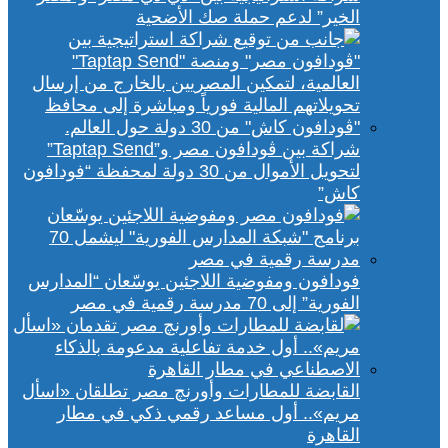
الخير” لدعم حملة صك الأضحية
شراكة بين ڤودافون مصر و”Taptap Send”
لتحويل الأموال من 30 دولة لمحفظة “فودافون
كاش”
فودافون ومفوضية اللاجئين يوسّعان “المدارس
الفورية” إلى 70 مدرسة رقمية في مصر
القابضة للمطارات وأورنچ مصر تطلقان «اسأل
مريم».. أول مساعد رقمي ذكي في مطار
القاهرة