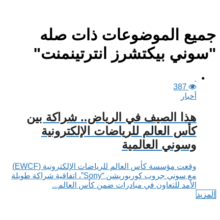
جميع الموضوعات ذات صله
"سوني بيكتشرز انترتينمنت"
387
أخبار
هذا الصيف في الرياض.. شراكة بين
كأس العالم للرياضات الإلكترونية
وسوني العالمية
وقعت مؤسسة كأس العالم للرياضات الإلكترونية (EWCF)
مع سوني جروب كوربوريشن “Sony”، اتفاقية شراكة طويلة
الأمد للتعاون في مبادرات ضمن كأس العالم...
المزيد