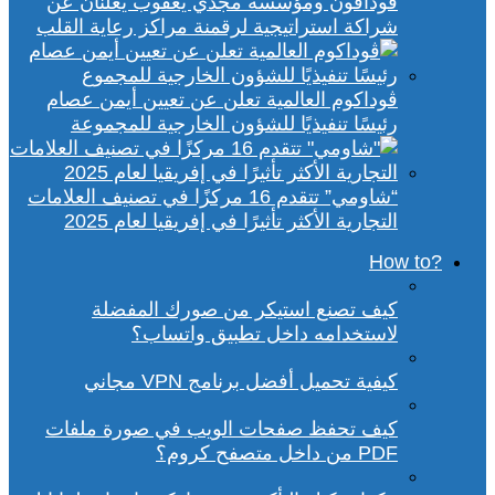
ڤودافون ومؤسسة مجدي يعقوب يعلنان عن
شراكة استراتيجية لرقمنة مراكز رعاية القلب
ڤوداكوم العالمية تعلن عن تعيين أيمن عصام
رئيسًا تنفيذيًا للشؤون الخارجية للمجموعة
“شاومي” تتقدم 16 مركزًا في تصنيف العلامات
التجارية الأكثر تأثيرًا في إفريقيا لعام 2025
?How to
كيف تصنع استيكر من صورك المفضلة
لاستخدامه داخل تطبيق واتساب؟
كيفية تحميل أفضل برنامج VPN مجاني
كيف تحفظ صفحات الويب في صورة ملفات
PDF من داخل متصفح كروم؟