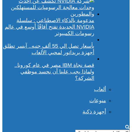
مدعومة بالذكاء الاصطناعي : سلسلة
NVIDIA الجديدة تفتح آفاقًا أوسع في عالم
رسومات الكمبيوتر
بأسعار تصل الي 55 ألف جنيه.. آيسر تطلق
أجهزة بريداتور لمحبي الألعاب
قصة نجاة IBM مصر في عام كورونا..
ولماذا يجب علينا أن نحسد موظفي
الشركة؟
ألعاب
منوعات
أجهزة ذكية