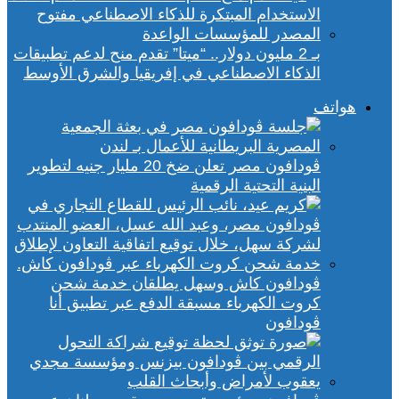
بـ 2 مليون دولار.. “ميتا” تقدم منح لدعم تطبيقات
الذكاء الاصطناعي في إفريقيا والشرق الأوسط
هواتف
ڤودافون مصر تعلن ضخ 20 مليار جنيه لتطوير
البنية التحتية الرقمية
ڤودافون كاش وسهل يطلقان خدمة شحن
كروت الكهرباء مسبقة الدفع عبر تطبيق أنا
ڤودافون