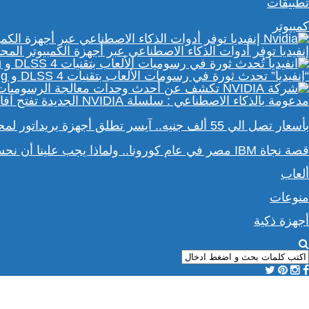
تطبيقات
كمبيوتر
إنفيديا توفر أدوات الذكاء الاصطناعي عبر أجهزة الكمبيوتر المحمولة e RTX 50 Series
“إنفيديا” تحدث ثورة في رسومات الألعاب بتقنيات DLSS 4 و Path Tracing
مدعومة بالذكاء الاصطناعي : سلسلة NVIDIA الجديدة تفتح آفاقًا أوسع في عالم رسومات الكمبيوتر
بأسعار تصل الي 55 ألف جنيه.. آيسر تطلق أجهزة بريداتور لمحبي الألعاب
قصة نجاة IBM مصر في عام كورونا.. ولماذا يجب علينا أن نحسد موظفي الشركة؟
ألعاب
منوعات
أجهزة ذكية