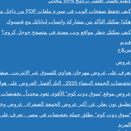
كيفية تحميل أفضل برنامج VPN مجاني
كيف تحفظ صفحات الويب في صورة ملفات PDF من داخل متصفح كروم؟
هكذا يمكنك التأكد من مشاركة واتساب لبياناتك مع فيسبوك
كيف يمكنك حظر مواقع ويب معينة في متصفح جوجل كروم؟
فيديو
س&ج
عروض
تعرف على عروض مهرجان هواوي للتسوق عبر الإنترنت.. صف
تخفيضات الجمعة البيضاء 2020.. إليك أفضل العروض على هواتف سامسونج
عروض موقع “سوق دوت كوم” الأقوى تعود مجدداً.. تخفيضات حتى 70% خلال عروض الجمعة ا
تطبيق نون يعلن عن أكبر عروض الجمعة الصفراء.. عروض وخصو
“سوق دوت كوم” يطلق حملة تخفيضات في مصر.. تعرف على ا
المزيد