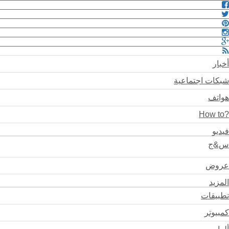
أخبار
شبكات اجتماعية
هواتف
?How to
فيديو
س&ج
عروض
المزيد
تطبيقات
كمبيوتر