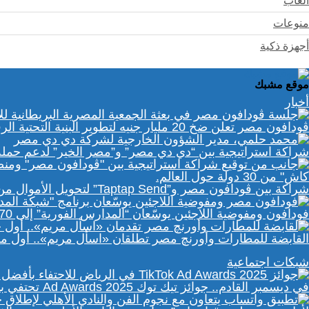
ألعاب
منوعات
أجهزة ذكية
موقع مشبك
أخبار
ڤودافون مصر تعلن ضخ 20 مليار جنيه لتطوير البنية التحتية الرقمية
شراكة استراتيجية بين “دي دي مصر” و”مصر الخير” لدعم حمل
شراكة بين ڤودافون مصر و”Taptap Send” لتحويل الأموال من 30 دولة لمحفظة “فودافون كاش”
فودافون ومفوضية اللاجئين يوسّعان “المدارس الفورية” إلى 70 مدرسة رقمية في مصر
القابضة للمطارات وأورنچ مصر تطلقان «اسأل مريم».. أول 
شبكات اجتماعية
في ديسمبر القادم.. جوائز تيك توك Ad Awards 2025 تحتفي بالإبداع الإعلاني في الشرق الأوسط