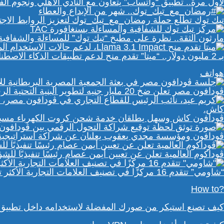
لأول مرة.. تطبيق “واتساب” يتعاون مع النادي الأهلي ونجوم ا
تيك توك تطلع حملة رمضان_مع_تيك_توك لتعزيز الروابط الاجت
مارثون الثقة.. نظرة على مطبخ “تيك توك” للمساءلة والشفافي
بـ 2 مليون دولار.. “ميتا” تقدم منح لدعم تطبيقات الذكاء الاصطناعي في إفريقيا والشرق الأوسط
هواتف
ڤودافون مصر تعلن ضخ 20 مليار جنيه لتطوير البنية التحتية الرقمية
ڤودافون كاش وسهل يطلقان خدمة شحن كروت الكهرباء مسبقة 
ڤودافون ومؤسسة مجدي يعقوب يعلنان عن شراكة استراتيجية ل
ڤوداكوم العالمية تعلن عن تعيين أيمن عصام رئيسًا تنفيذيًا لل
“شاومي” تتقدم 16 مركزًا في تصنيف العلامات التجارية الأكثر تأثيرًا في إفريقيا لعام 2025
?How to
كيف تصنع استيكر من صورك المفضلة لاستخدامه داخل تطبيق