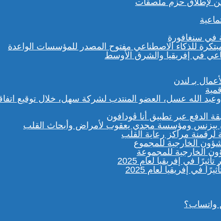
لفن لإطلاق حزم ملصقات
ماعية
ة في سنغافورة
الدفع عبر تطبيق أنا ڤودافون
رقمنة مراكز رعاية القلب
شؤون الخارجية للمجموعة
 واتساب؟