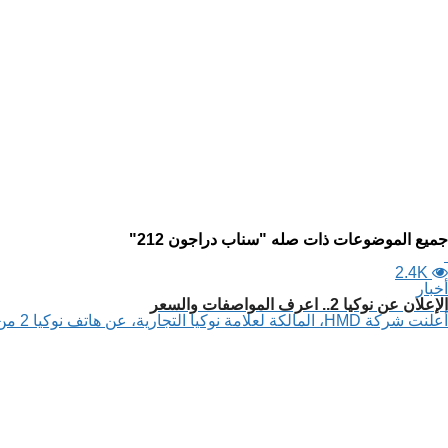
جميع الموضوعات ذات صله "سناب دراجون 212"
2.4K
أخبار
الإعلان عن نوكيا 2.. اعرف المواصفات والسعر
أعلنت شركة HMD، المالكة لعلامة نوكيا التجارية، عن هاتف نوكيا 2 من الفئة منخفضة التكلفة، بشاشة 5 بوصات، وبطارية بسعة 4100 مللي...