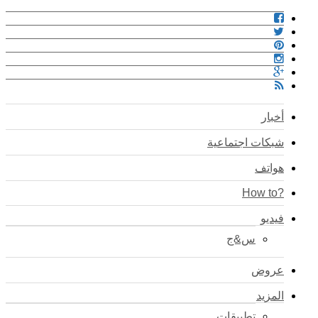
أخبار
شبكات اجتماعية
هواتف
?How to
فيديو
س&ج
عروض
المزيد
تطبيقات