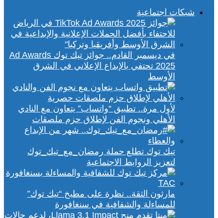
شبكات اجتماعية
في ديسمبر القادم.. جوائز تيك توك Ad Awards
2025 تحتفي بالإبداع الإعلاني في الشرق
الأوسط
لأول مرة.. تطبيق “واتساب” يتعاون مع النادي
الأهلي ونجوم الفن لإطلاق حزم ملصقات
تيك توك تطلع حملة رمضان_مع_تيك_توك
لتعزيز الروابط الاجتماعية
مارثون الثقة.. نظرة على مطبخ “تيك توك”
للمساءلة والشفافية في سنغافورة