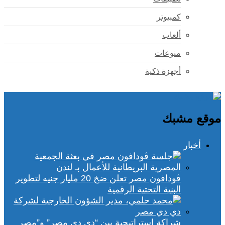
كمبيوتر
ألعاب
منوعات
أجهزة ذكية
موقع مشبك
أخبار
ڤودافون مصر تعلن ضخ 20 مليار جنيه لتطوير
البنية التحتية الرقمية
شراكة استراتيجية بين “دي دي مصر” و”مصر