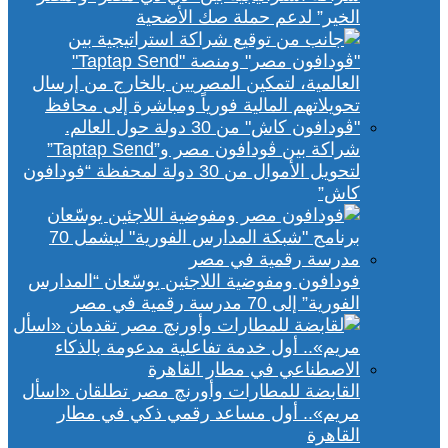
الخير” لدعم حملة صك الأضحية
شراكة بين ڤودافون مصر و”Taptap Send”
لتحويل الأموال من 30 دولة لمحفظة “فودافون
كاش”
فودافون ومفوضية اللاجئين يوسّعان “المدارس
الفورية” إلى 70 مدرسة رقمية في مصر
القابضة للمطارات وأورنچ مصر تطلقان «اسأل
مريم».. أول مساعد رقمي ذكي في مطار
القاهرة