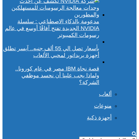
مدعومة بالذكاء الاصطناعي : سلسلة
NVIDIA الجديدة تفتح آفاقًا أوسع في عالم
رسومات الكمبيوتر
بأسعار تصل الي 55 ألف جنيه.. آيسر تطلق
أجهزة بريداتور لمحبي الألعاب
قصة نجاة IBM مصر في عام كورونا..
ولماذا يجب علينا أن نحسد موظفي
الشركة؟
ألعاب
منوعات
أجهزة ذكية