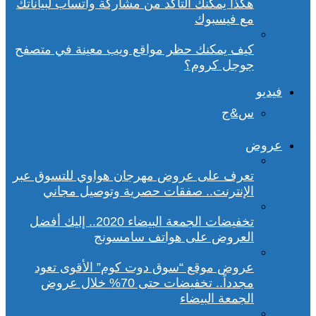
هكذا يمكنك التأكد من مشاركة واتساب لبياناتك
مع فيسبوك
كيف يمكنك حظر مواقع ويب معينة في متصفح
جوجل كروم؟
فيديو
س&ج
عروض
تعرف على عروض مهرجان هواوي للتسوق عبر
الإنترنت.. صفقات حصرية وتوصيل مجاني
تخفيضات الجمعة البيضاء 2020.. إليك أفضل
العروض على هواتف سامسونج
عروض موقع “سوق دوت كوم” الأقوى تعود
مجدداً.. تخفيضات حتى 70% خلال عروض
الجمعة البيضاء