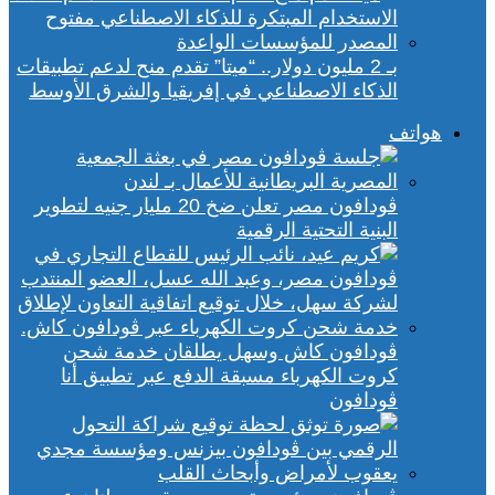
بـ 2 مليون دولار.. “ميتا” تقدم منح لدعم تطبيقات
الذكاء الاصطناعي في إفريقيا والشرق الأوسط
هواتف
ڤودافون مصر تعلن ضخ 20 مليار جنيه لتطوير
البنية التحتية الرقمية
ڤودافون كاش وسهل يطلقان خدمة شحن
كروت الكهرباء مسبقة الدفع عبر تطبيق أنا
ڤودافون