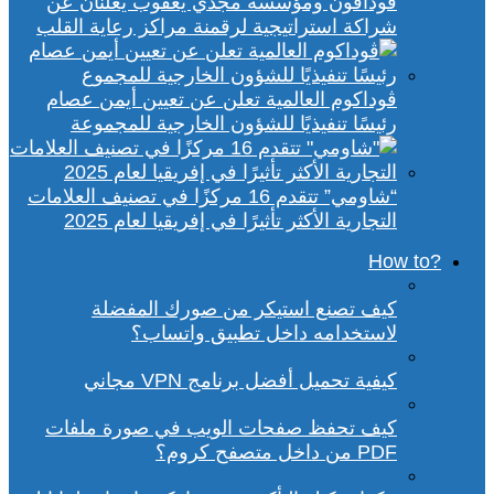
ڤودافون ومؤسسة مجدي يعقوب يعلنان عن
شراكة استراتيجية لرقمنة مراكز رعاية القلب
ڤوداكوم العالمية تعلن عن تعيين أيمن عصام
رئيسًا تنفيذيًا للشؤون الخارجية للمجموعة
“شاومي” تتقدم 16 مركزًا في تصنيف العلامات
التجارية الأكثر تأثيرًا في إفريقيا لعام 2025
?How to
كيف تصنع استيكر من صورك المفضلة
لاستخدامه داخل تطبيق واتساب؟
كيفية تحميل أفضل برنامج VPN مجاني
كيف تحفظ صفحات الويب في صورة ملفات
PDF من داخل متصفح كروم؟