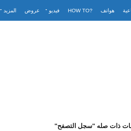
عية
هواتف
?HOW TO
فيديو
عروض
المزيد
ات ذات صله "سجل التصفح"