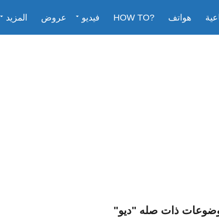
عية
هواتف
?HOW TO
فيديو
عروض
المزيد
وضوعات ذات صله "ديو"