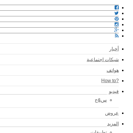
أخبار
شبكات اجتماعية
هواتف
?How to
فيديو
س&ج
عروض
المزيد
تطبيقات