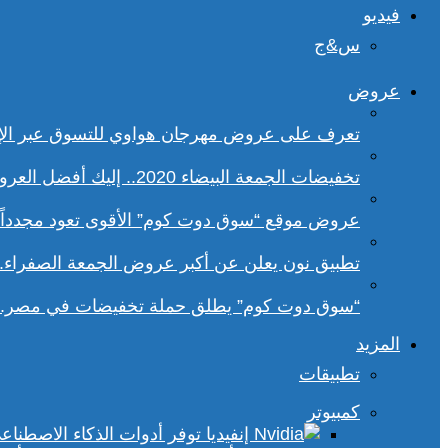
فيديو
س&ج
عروض
تعرف على عروض مهرجان هواوي للتسوق عبر الإ
تخفيضات الجمعة البيضاء 2020.. إليك أفضل العروض على هواتف سامسونج
عروض موقع “سوق دوت كوم” الأقوى تعود مجدداً.. تخفيضات حتى 70% خلا
تطبيق نون يعلن عن أكبر عروض الجمعة الصفراء.
“سوق دوت كوم” يطلق حملة تخفيضات في مصر.. 
المزيد
تطبيقات
كمبيوتر