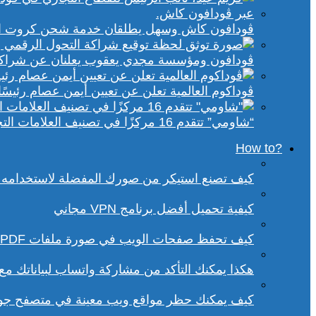
ڤودافون كاش وسهل يطلقان خدمة شحن كروت الكهر
ڤودافون ومؤسسة مجدي يعقوب يعلنان عن شراكة ا
ڤوداكوم العالمية تعلن عن تعيين أيمن عصام رئيسًا 
“شاومي” تتقدم 16 مركزًا في تصنيف العلامات التجارية الأكثر تأثيرًا في إفريقيا لعام 2025
?How to
كيف تصنع استيكر من صورك المفضلة لاستخدامه 
كيفية تحميل أفضل برنامج VPN مجاني
كيف تحفظ صفحات الويب في صورة ملفات PDF من داخل متصفح كروم؟
هكذا يمكنك التأكد من مشاركة واتساب لبياناتك م
كيف يمكنك حظر مواقع ويب معينة في متصفح ج