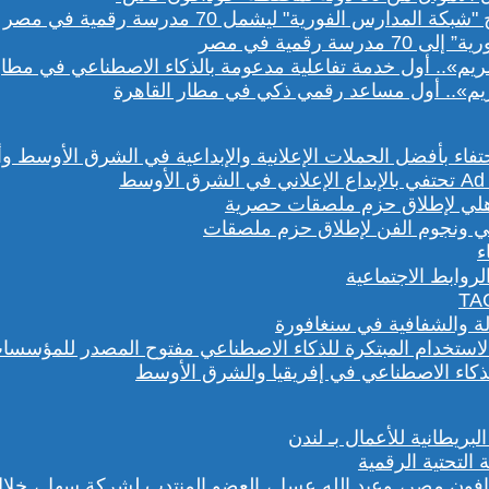
رقمية في مصر
يم».. أول مساعد رقمي ذكي في مطار القاهرة
هلي ونجوم الفن لإطلاق حزم ملصقات
روابط الاجتماعية
لة والشفافية في سنغافورة