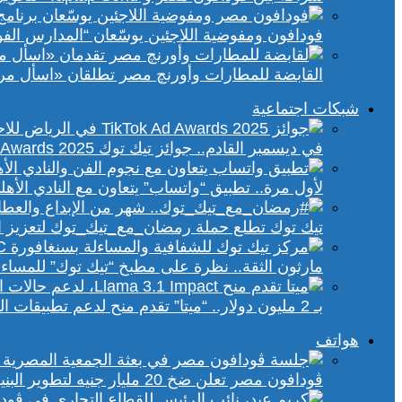
فودافون ومفوضية اللاجئين يوسّعان “المدارس الفورية” إلى 70 مدرسة 
القابضة للمطارات وأورنچ مصر تطلقان «اسأل مر
شبكات اجتماعية
في ديسمبر القادم.. جوائز تيك توك Ad Awards 2025 تحتفي بالإبداع الإعلاني في الشرق الأوسط
لأول مرة.. تطبيق “واتساب” يتعاون مع النادي الأ
تيك توك تطلع حملة رمضان_مع_تيك_توك لتعزيز ال
مارثون الثقة.. نظرة على مطبخ “تيك توك” للمساء
بـ 2 مليون دولار.. “ميتا” تقدم منح لدعم تطبيقات الذكاء الاصطناعي في إفريقيا والشرق الأوسط
هواتف
ڤودافون مصر تعلن ضخ 20 مليار جنيه لتطوير البنية التحتية الرقمية