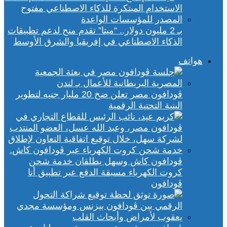
بـ 2 مليون دولار.. “ميتا” تقدم منح لدعم تطبيقات
الذكاء الاصطناعي في إفريقيا والشرق الأوسط
هواتف
ڤودافون مصر تعلن ضخ 20 مليار جنيه لتطوير
البنية التحتية الرقمية
ڤودافون كاش وسهل يطلقان خدمة شحن
كروت الكهرباء مسبقة الدفع عبر تطبيق أنا
ڤودافون