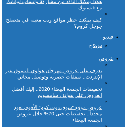
هكذا يمكنك التأكد من مشاركة واتساب لبياناتك
مع فيسبوك
كيف يمكنك حظر مواقع ويب معينة في متصفح
جوجل كروم؟
فيديو
س&ج
عروض
تعرف على عروض مهرجان هواوي للتسوق عبر
الإنترنت.. صفقات حصرية وتوصيل مجاني
تخفيضات الجمعة البيضاء 2020.. إليك أفضل
العروض على هواتف سامسونج
عروض موقع “سوق دوت كوم” الأقوى تعود
مجدداً.. تخفيضات حتى 70% خلال عروض
الجمعة البيضاء