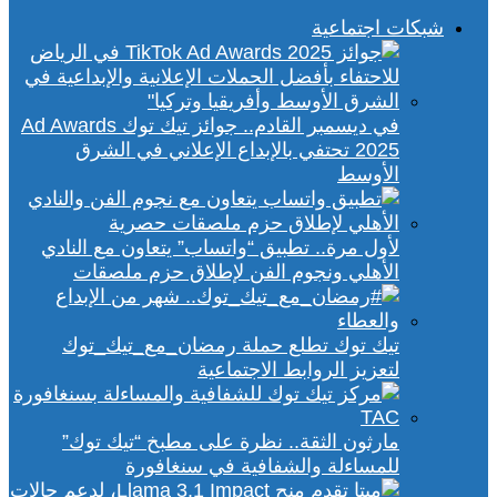
شبكات اجتماعية
في ديسمبر القادم.. جوائز تيك توك Ad Awards
2025 تحتفي بالإبداع الإعلاني في الشرق
الأوسط
لأول مرة.. تطبيق “واتساب” يتعاون مع النادي
الأهلي ونجوم الفن لإطلاق حزم ملصقات
تيك توك تطلع حملة رمضان_مع_تيك_توك
لتعزيز الروابط الاجتماعية
مارثون الثقة.. نظرة على مطبخ “تيك توك”
للمساءلة والشفافية في سنغافورة