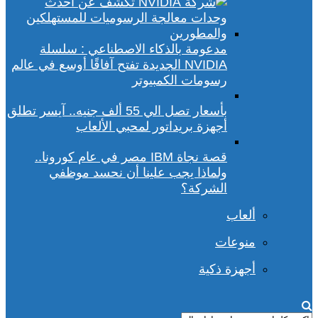
مدعومة بالذكاء الاصطناعي : سلسلة
NVIDIA الجديدة تفتح آفاقًا أوسع في عالم
رسومات الكمبيوتر
بأسعار تصل الي 55 ألف جنيه.. آيسر تطلق
أجهزة بريداتور لمحبي الألعاب
قصة نجاة IBM مصر في عام كورونا..
ولماذا يجب علينا أن نحسد موظفي
الشركة؟
ألعاب
منوعات
أجهزة ذكية