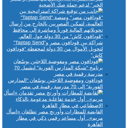
الخير” لدعم حملة صك الأضحية
شراكة بين ڤودافون مصر و”Taptap Send”
لتحويل الأموال من 30 دولة لمحفظة “فودافون
كاش”
فودافون ومفوضية اللاجئين يوسّعان “المدارس
الفورية” إلى 70 مدرسة رقمية في مصر
القابضة للمطارات وأورنچ مصر تطلقان «اسأل
مريم».. أول مساعد رقمي ذكي في مطار
القاهرة