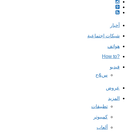
أخبار
شبكات اجتماعية
هواتف
?How to
فيديو
س&ج
عروض
المزيد
تطبيقات
كمبيوتر
ألعاب