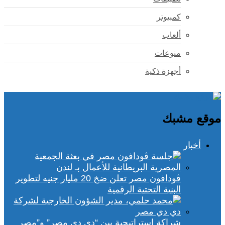
كمبيوتر
ألعاب
منوعات
أجهزة ذكية
موقع مشبك
أخبار
ڤودافون مصر تعلن ضخ 20 مليار جنيه لتطوير
البنية التحتية الرقمية
شراكة استراتيجية بين “دي دي مصر” و”مصر