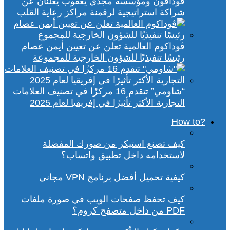
ڤودافون ومؤسسة مجدي يعقوب يعلنان عن
شراكة استراتيجية لرقمنة مراكز رعاية القلب
ڤوداكوم العالمية تعلن عن تعيين أيمن عصام
رئيسًا تنفيذيًا للشؤون الخارجية للمجموعة
“شاومي” تتقدم 16 مركزًا في تصنيف العلامات
التجارية الأكثر تأثيرًا في إفريقيا لعام 2025
?How to
كيف تصنع استيكر من صورك المفضلة
لاستخدامه داخل تطبيق واتساب؟
كيفية تحميل أفضل برنامج VPN مجاني
كيف تحفظ صفحات الويب في صورة ملفات
PDF من داخل متصفح كروم؟