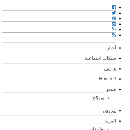
أخبار
شبكات اجتماعية
هواتف
?How to
فيديو
س&ج
عروض
المزيد
تطبيقات