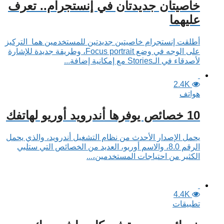
خاصيتان جديدتان في إنستجرام.. تعرف
عليهما
أطلقت إنستجرام خاصيتين جديدتين للمستخدمين هما التركيز
على الوجه في وضع Focus portrait، وطريقة جديدة للإشارة
لأصدقاء في الـStories مع إمكانية إضافة...
2.4K
هواتف
10 خصائص يوفرها أندرويد أوريو لهاتفك
يحمل الإصدار الأحدث من نظام التشغيل أندرويد، والذي يحمل
الرقم 8.0، والاسم أوريو، العديد من الخصائص التي ستلبي
الكثير من احتياجات المستخدمين،...
4.4K
تطبيقات