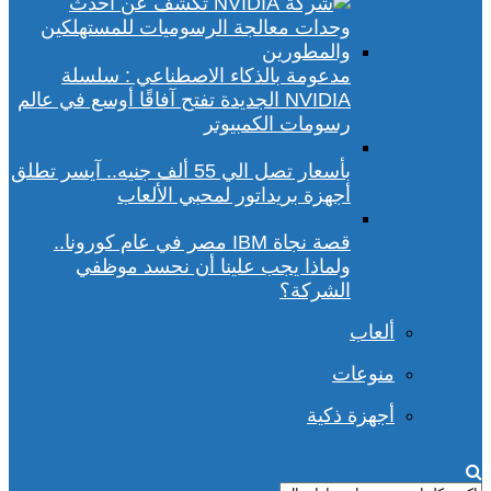
مدعومة بالذكاء الاصطناعي : سلسلة
NVIDIA الجديدة تفتح آفاقًا أوسع في عالم
رسومات الكمبيوتر
بأسعار تصل الي 55 ألف جنيه.. آيسر تطلق
أجهزة بريداتور لمحبي الألعاب
قصة نجاة IBM مصر في عام كورونا..
ولماذا يجب علينا أن نحسد موظفي
الشركة؟
ألعاب
منوعات
أجهزة ذكية