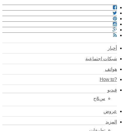
أخبار
شبكات اجتماعية
هواتف
?How to
فيديو
س&ج
عروض
المزيد
تطبيقات