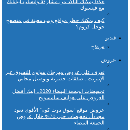
هكذا يمكنك التأكد من مشاركة واتساب لبياناتك
مع فيسبوك
كيف يمكنك حظر مواقع ويب معينة في متصفح
جوجل كروم؟
فيديو
س&ج
عروض
تعرف على عروض مهرجان هواوي للتسوق عبر
الإنترنت.. صفقات حصرية وتوصيل مجاني
تخفيضات الجمعة البيضاء 2020.. إليك أفضل
العروض على هواتف سامسونج
عروض موقع “سوق دوت كوم” الأقوى تعود
مجدداً.. تخفيضات حتى 70% خلال عروض
الجمعة البيضاء