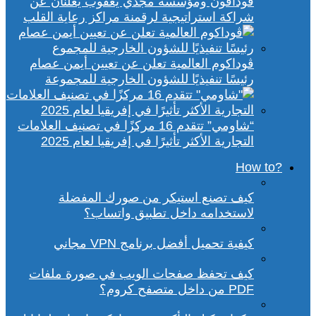
ڤودافون ومؤسسة مجدي يعقوب يعلنان عن
شراكة استراتيجية لرقمنة مراكز رعاية القلب
ڤوداكوم العالمية تعلن عن تعيين أيمن عصام
رئيسًا تنفيذيًا للشؤون الخارجية للمجموعة
“شاومي” تتقدم 16 مركزًا في تصنيف العلامات
التجارية الأكثر تأثيرًا في إفريقيا لعام 2025
?How to
كيف تصنع استيكر من صورك المفضلة
لاستخدامه داخل تطبيق واتساب؟
كيفية تحميل أفضل برنامج VPN مجاني
كيف تحفظ صفحات الويب في صورة ملفات
PDF من داخل متصفح كروم؟