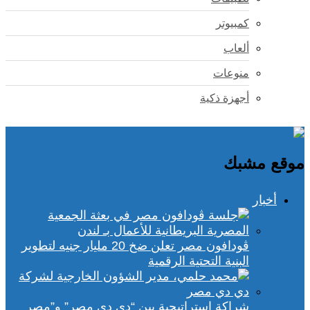
كمبيوتر
ألعاب
منوعات
أجهزة ذكية
موقع مشبك
أخبار
ڤودافون مصر تعلن ضخ 20 مليار جنيه لتطوير
البنية التحتية الرقمية
شراكة استراتيجية بين “دي دي مصر” و”مصر