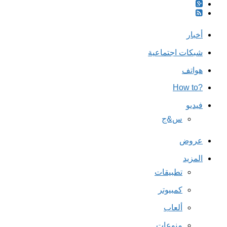
أخبار
شبكات اجتماعية
هواتف
?How to
فيديو
س&ج
عروض
المزيد
تطبيقات
كمبيوتر
ألعاب
منوعات