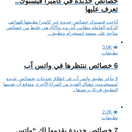
خصائص جديدة في كاميرا فيسبوك..
تعرف عليها
أتاحت فيسبوك خصائص جديدة عبر كاميرا تطبيقها للهواتف
الذكية العاملة بنظامي أندرويد وiOS، هي خليط من خصائص
متاحة على منصة إنستجرام وتطبيق...
3.0K
تطبيقات
6 خصائص ننتظرها في واتس آب
لا يتأخر تطبيق واتس آب في إطلاق تحديثات بخصائص عديدة
لمستخدميه، وهناك العديد من المزايا الأخرى متوقع أن يقدمها
التطبيق قريبًا، نرصدها...
2.2K
تطبيقات
7 خصائص جديدة يقدمها لك “واتس