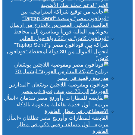
الخير” لدعم حملة صك الأضحية
شراكة بين ڤودافون مصر و”Taptap Send”
لتحويل الأموال من 30 دولة لمحفظة “فودافون
كاش”
فودافون ومفوضية اللاجئين يوسّعان “المدارس
الفورية” إلى 70 مدرسة رقمية في مصر
القابضة للمطارات وأورنچ مصر تطلقان «اسأل
مريم».. أول مساعد رقمي ذكي في مطار
القاهرة