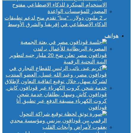
بـ 2 مليون دولار.. “ميتا” تقدم منح لدعم تطبيقات
الذكاء الاصطناعي في إفريقيا والشرق الأوسط
هواتف
ڤودافون مصر تعلن ضخ 20 مليار جنيه لتطوير
البنية التحتية الرقمية
ڤودافون كاش وسهل يطلقان خدمة شحن
كروت الكهرباء مسبقة الدفع عبر تطبيق أنا
ڤودافون