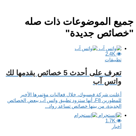
جميع الموضوعات ذات صله
"خصائص جديدة"
2.4K
تطبيقات
تعرف على أحدث 5 خصائص يقدمها لك
واتس آب
أعلنت شركة فيسبوك، خلال فعاليات مؤتمرها الأخير
للمطورين F8، أنها ستزود تطبيق واتس آب ببعض الخصائص
الجديدة، من بينها خصائص تساعد رواد...
1.7K
أخبار