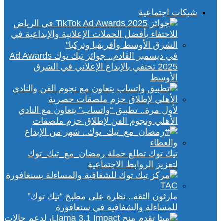
شبكات اجتماعية
في ديسمبر القادم.. جوائز تيك توك Ad Awards
2025 تحتفي بالإبداع الإعلاني في الشرق
الأوسط
لأول مرة.. تطبيق “واتساب” يتعاون مع النادي
الأهلي ونجوم الفن لإطلاق حزم ملصقات
تيك توك تطلع حملة رمضان_مع_تيك_توك
لتعزيز الروابط الاجتماعية
مارثون الثقة.. نظرة على مطبخ “تيك توك”
للمساءلة والشفافية في سنغافورة