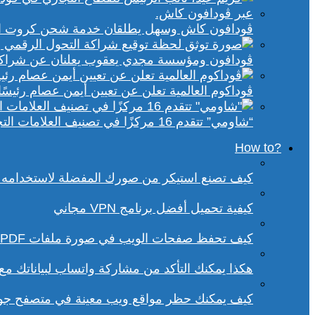
ڤودافون كاش وسهل يطلقان خدمة شحن كروت الكهر
ڤودافون ومؤسسة مجدي يعقوب يعلنان عن شراكة ا
ڤوداكوم العالمية تعلن عن تعيين أيمن عصام رئيسًا 
“شاومي” تتقدم 16 مركزًا في تصنيف العلامات التجارية الأكثر تأثيرًا في إفريقيا لعام 2025
?How to
كيف تصنع استيكر من صورك المفضلة لاستخدامه 
كيفية تحميل أفضل برنامج VPN مجاني
كيف تحفظ صفحات الويب في صورة ملفات PDF من داخل متصفح كروم؟
هكذا يمكنك التأكد من مشاركة واتساب لبياناتك م
كيف يمكنك حظر مواقع ويب معينة في متصفح ج