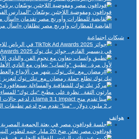
فودافون ومفوضية اللاجئين يوسّعان “المدارس الفورية” إلى 70 مدرسة 
القابضة للمطارات وأورنچ مصر تطلقان «اسأل مر
شبكات اجتماعية
في ديسمبر القادم.. جوائز تيك توك Ad Awards 2025 تحتفي بالإبداع الإعلاني في الشرق الأوسط
لأول مرة.. تطبيق “واتساب” يتعاون مع النادي الأ
تيك توك تطلع حملة رمضان_مع_تيك_توك لتعزيز ال
مارثون الثقة.. نظرة على مطبخ “تيك توك” للمساء
بـ 2 مليون دولار.. “ميتا” تقدم منح لدعم تطبيقات الذكاء الاصطناعي في إفريقيا والشرق الأوسط
هواتف
ڤودافون مصر تعلن ضخ 20 مليار جنيه لتطوير البنية التحتية الرقمية