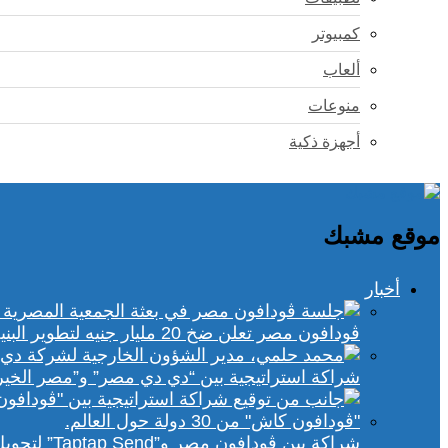
كمبيوتر
ألعاب
منوعات
أجهزة ذكية
موقع مشبك
أخبار
ڤودافون مصر تعلن ضخ 20 مليار جنيه لتطوير البنية التحتية الرقمية
شراكة استراتيجية بين “دي دي مصر” و”مصر الخير
شراكة بين ڤودافون مصر و”Taptap Send” لتحويل الأموال من 30 دولة لمحفظة “فودافون كاش”