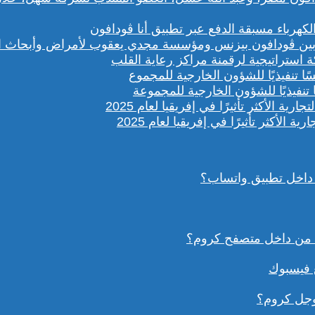
باء مسبقة الدفع عبر تطبيق أنا ڤودافون
ستراتيجية لرقمنة مراكز رعاية القلب
تنفيذيًا للشؤون الخارجية للمجموعة
داخل تطبيق واتساب؟
ع فيسبوك
وجل كروم؟