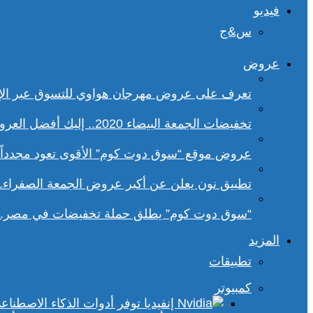
فيديو
س&ج
عروض
تعرف على عروض مهرجان هواوي للتسوق عبر الإ
تخفيضات الجمعة البيضاء 2020.. إليك أفضل العروض على هواتف سامسونج
عروض موقع “سوق دوت كوم” الأقوى تعود مجدداً.. تخفيضات حتى 70% خلا
تطبيق نون يعلن عن أكبر عروض الجمعة الصفراء.
“سوق دوت كوم” يطلق حملة تخفيضات في مصر.. 
المزيد
تطبيقات
كمبيوتر