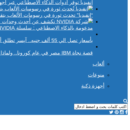
إنفيديا توفر أدوات الذكاء الاصطناعي عبر أجهزة الكمبيوتر ا
“إنفيديا” تحدث ثورة في رسومات الألعاب بتقنيات DLSS 4 و racing
مدعومة بالذكاء الاصطناعي : سلسلة NVIDIA الجديدة تفتح آفاقًا أوسع في عالم رسومات الكمبيوتر
بأسعار تصل الي 55 ألف جنيه.. آيسر تطلق أجهزة بريداتور لمحبي الألعاب
قصة نجاة IBM مصر في عام كورونا.. ولماذا يجب علينا أن نحسد موظفي الشركة؟
ألعاب
منوعات
أجهزة ذكية