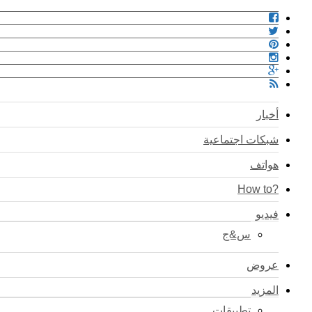
أخبار
شبكات اجتماعية
هواتف
?How to
فيديو
س&ج
عروض
المزيد
تطبيقات