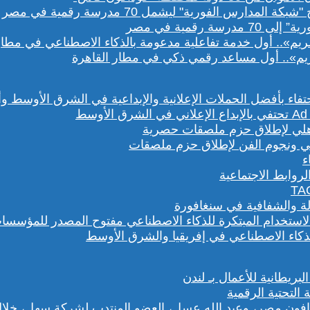
رقمية في مصر
يم».. أول مساعد رقمي ذكي في مطار القاهرة
هلي ونجوم الفن لإطلاق حزم ملصقات
روابط الاجتماعية
لة والشفافية في سنغافورة