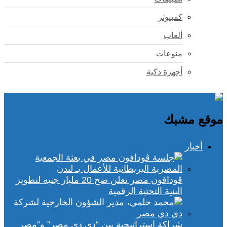
كمبيوتر
ألعاب
منوعات
أجهزة ذكية
موقع مشبك
أخبار
ڤودافون مصر تعلن ضخ 20 مليار جنيه لتطوير
البنية التحتية الرقمية
شراكة استراتيجية بين “دي دي مصر” و”مصر