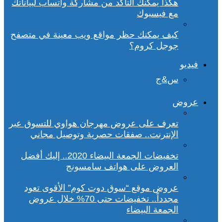
هكذا يمكنك التأكد من مشاركة واتساب لبياناتك
مع فيسبوك
كيف يمكنك حظر مواقع ويب معينة في متصفح
جوجل كروم؟
فيديو
س&ج
عروض
تعرف على عروض مهرجان هواوي للتسوق عبر
الإنترنت.. صفقات حصرية وتوصيل مجاني
تخفيضات الجمعة البيضاء 2020.. إليك أفضل
العروض على هواتف سامسونج
عروض موقع “سوق دوت كوم” الأقوى تعود
مجدداً.. تخفيضات حتى 70% خلال عروض
الجمعة البيضاء