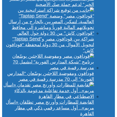
الخير” لدعم حملة صك الأضحية
شراكة بين ڤودافون مصر و”Taptap Send”
لتحويل الأموال من 30 دولة لمحفظة “فودافون
كاش”
فودافون ومفوضية اللاجئين يوسّعان “المدارس
الفورية” إلى 70 مدرسة رقمية في مصر
القابضة للمطارات وأورنچ مصر تطلقان «اسأل
مريم».. أول مساعد رقمي ذكي في مطار
القاهرة