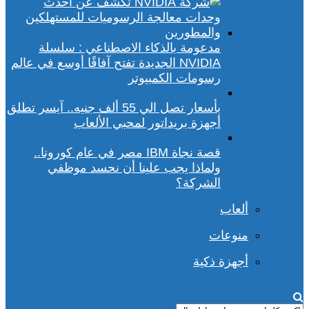
مدعومة بالذكاء الاصطناعي : سلسلة
NVIDIA الجديدة تفتح آفاقًا أوسع في عالم
رسومات الكمبيوتر
بأسعار تصل الي 55 ألف جنيه.. آيسر تطلق
أجهزة بريداتور لمحبي الألعاب
قصة نجاة IBM مصر في عام كورونا..
ولماذا يجب علينا أن نحسد موظفي
الشركة؟
ألعاب
منوعات
أجهزة ذكية