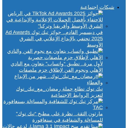
شبكات اجتماعية
في ديسمبر القادم.. جوائز تيك توك Ad Awards
2025 تحتفي بالإبداع الإعلاني في الشرق
الأوسط
لأول مرة.. تطبيق “واتساب” يتعاون مع النادي
الأهلي ونجوم الفن لإطلاق حزم ملصقات
تيك توك تطلع حملة رمضان_مع_تيك_توك
لتعزيز الروابط الاجتماعية
مارثون الثقة.. نظرة على مطبخ “تيك توك”
للمساءلة والشفافية في سنغافورة