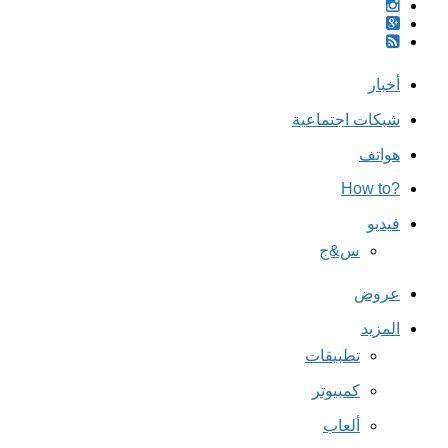
أخبار
شبكات اجتماعية
هواتف
?How to
فيديو
س&ج
عروض
المزيد
تطبيقات
كمبيوتر
ألعاب