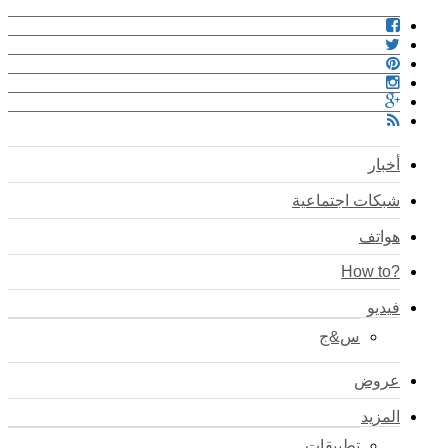
أخبار
شبكات اجتماعية
هواتف
?How to
فيديو
س&ج
عروض
المزيد
تطبيقات