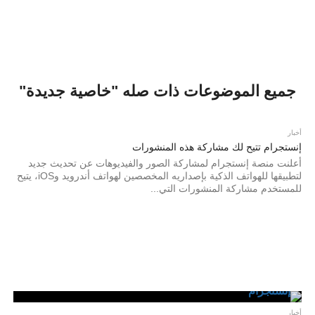
جميع الموضوعات ذات صله "خاصية جديدة"
أخبار
إنستجرام تتيح لك مشاركة هذه المنشورات
أعلنت منصة إنستجرام لمشاركة الصور والفيديوهات عن تحديث جديد
لتطبيقها للهواتف الذكية بإصداريه المخصصين لهواتف أندرويد وiOS، يتيح
للمستخدم مشاركة المنشورات التي...
أخبار