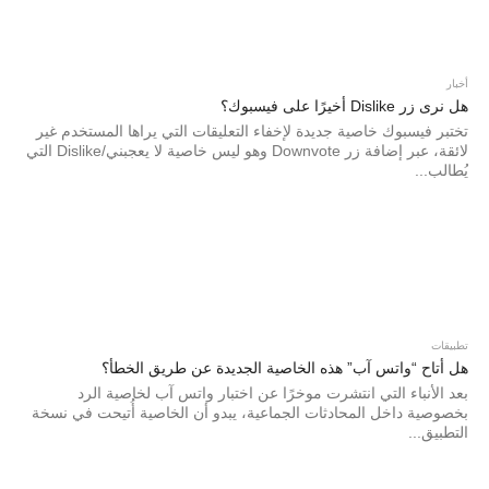
أخبار
هل نرى زر Dislike أخيرًا على فيسبوك؟
تختبر فيسبوك خاصية جديدة لإخفاء التعليقات التي يراها المستخدم غير
لائقة، عبر إضافة زر Downvote وهو ليس خاصية لا يعجبني/Dislike التي
يُطالب...
تطبيقات
هل أتاح “واتس آب” هذه الخاصية الجديدة عن طريق الخطأ؟
بعد الأنباء التي انتشرت موخرًا عن اختبار واتس آب لخاصية الرد
بخصوصية داخل المحادثات الجماعية، يبدو أن الخاصية أُتيحت في نسخة
التطبيق...