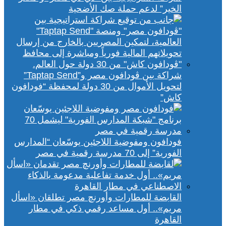
الخير” لدعم حملة صك الأضحية
شراكة بين ڤودافون مصر و”Taptap Send”
لتحويل الأموال من 30 دولة لمحفظة “فودافون
كاش”
فودافون ومفوضية اللاجئين يوسّعان “المدارس
الفورية” إلى 70 مدرسة رقمية في مصر
القابضة للمطارات وأورنچ مصر تطلقان «اسأل
مريم».. أول مساعد رقمي ذكي في مطار
القاهرة