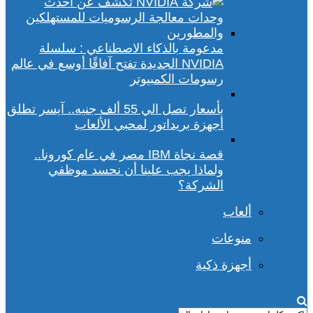
مدعومة بالذكاء الاصطناعي : سلسلة
NVIDIA الجديدة تفتح آفاقًا أوسع في عالم
رسومات الكمبيوتر
بأسعار تصل الي 55 ألف جنيه.. آيسر تطلق
أجهزة بريداتور لمحبي الألعاب
قصة نجاة IBM مصر في عام كورونا..
ولماذا يجب علينا أن نحسد موظفي
الشركة؟
ألعاب
منوعات
أجهزة ذكية