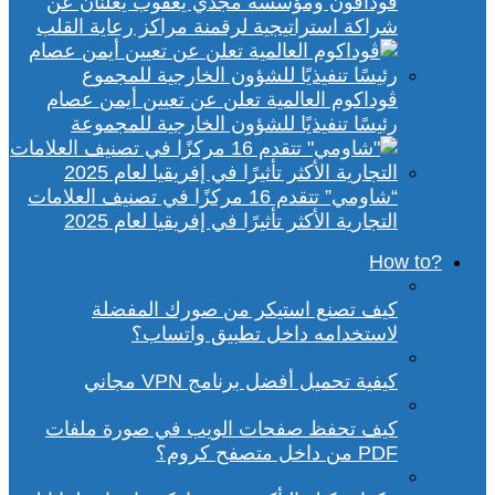
ڤودافون ومؤسسة مجدي يعقوب يعلنان عن
شراكة استراتيجية لرقمنة مراكز رعاية القلب
ڤوداكوم العالمية تعلن عن تعيين أيمن عصام
رئيسًا تنفيذيًا للشؤون الخارجية للمجموعة
“شاومي” تتقدم 16 مركزًا في تصنيف العلامات
التجارية الأكثر تأثيرًا في إفريقيا لعام 2025
?How to
كيف تصنع استيكر من صورك المفضلة
لاستخدامه داخل تطبيق واتساب؟
كيفية تحميل أفضل برنامج VPN مجاني
كيف تحفظ صفحات الويب في صورة ملفات
PDF من داخل متصفح كروم؟