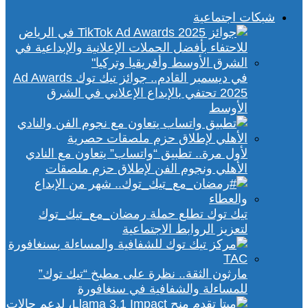
شبكات اجتماعية
في ديسمبر القادم.. جوائز تيك توك Ad Awards
2025 تحتفي بالإبداع الإعلاني في الشرق
الأوسط
لأول مرة.. تطبيق “واتساب” يتعاون مع النادي
الأهلي ونجوم الفن لإطلاق حزم ملصقات
تيك توك تطلع حملة رمضان_مع_تيك_توك
لتعزيز الروابط الاجتماعية
مارثون الثقة.. نظرة على مطبخ “تيك توك”
للمساءلة والشفافية في سنغافورة