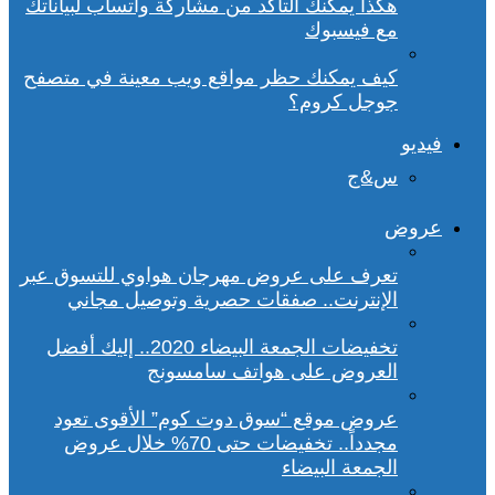
هكذا يمكنك التأكد من مشاركة واتساب لبياناتك
مع فيسبوك
كيف يمكنك حظر مواقع ويب معينة في متصفح
جوجل كروم؟
فيديو
س&ج
عروض
تعرف على عروض مهرجان هواوي للتسوق عبر
الإنترنت.. صفقات حصرية وتوصيل مجاني
تخفيضات الجمعة البيضاء 2020.. إليك أفضل
العروض على هواتف سامسونج
عروض موقع “سوق دوت كوم” الأقوى تعود
مجدداً.. تخفيضات حتى 70% خلال عروض
الجمعة البيضاء