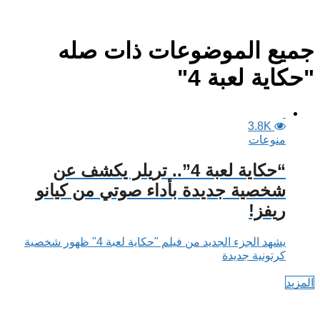
جميع الموضوعات ذات صله
"حكاية لعبة 4"
3.8K
منوعات
“حكاية لعبة 4”.. تريلر يكشف عن
شخصية جديدة بأداء صوتي من كيانو
ريفز!
يشهد الجزء الجديد من فيلم "حكاية لعبة 4" ظهور شخصية
كرتونية جديدة
المزيد