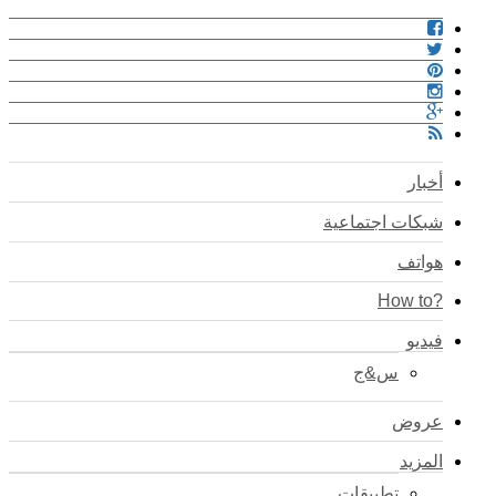
أخبار
شبكات اجتماعية
هواتف
?How to
فيديو
س&ج
عروض
المزيد
تطبيقات