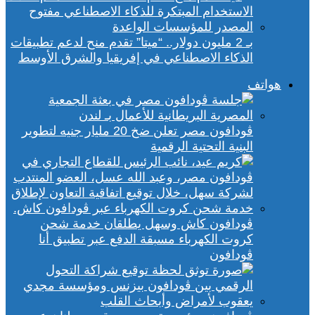
بـ 2 مليون دولار.. “ميتا” تقدم منح لدعم تطبيقات
الذكاء الاصطناعي في إفريقيا والشرق الأوسط
هواتف
ڤودافون مصر تعلن ضخ 20 مليار جنيه لتطوير
البنية التحتية الرقمية
ڤودافون كاش وسهل يطلقان خدمة شحن
كروت الكهرباء مسبقة الدفع عبر تطبيق أنا
ڤودافون