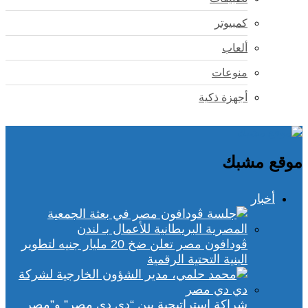
كمبيوتر
ألعاب
منوعات
أجهزة ذكية
موقع مشبك
أخبار
ڤودافون مصر تعلن ضخ 20 مليار جنيه لتطوير
البنية التحتية الرقمية
شراكة استراتيجية بين “دي دي مصر” و”مصر