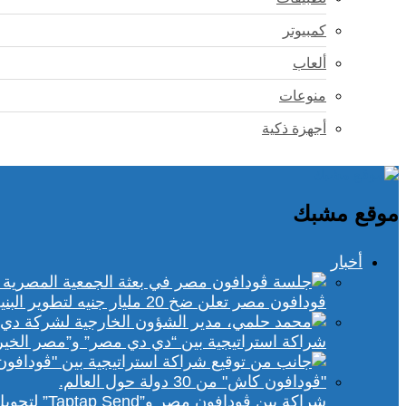
كمبيوتر
ألعاب
منوعات
أجهزة ذكية
موقع مشبك
أخبار
ڤودافون مصر تعلن ضخ 20 مليار جنيه لتطوير البنية التحتية الرقمية
شراكة استراتيجية بين “دي دي مصر” و”مصر الخير
شراكة بين ڤودافون مصر و”Taptap Send” لتحويل الأموال من 30 دولة لمحفظة “فودافون كاش”