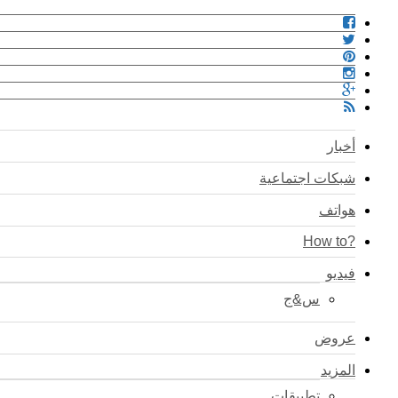
أخبار
شبكات اجتماعية
هواتف
?How to
فيديو
س&ج
عروض
المزيد
تطبيقات