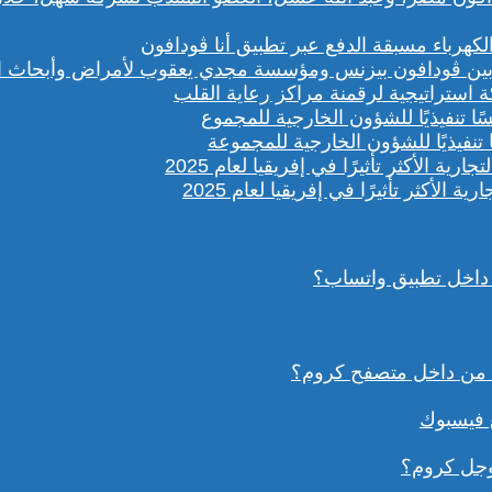
باء مسبقة الدفع عبر تطبيق أنا ڤودافون
ستراتيجية لرقمنة مراكز رعاية القلب
تنفيذيًا للشؤون الخارجية للمجموعة
داخل تطبيق واتساب؟
ع فيسبوك
وجل كروم؟