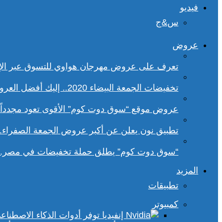
فيديو
س&ج
عروض
تعرف على عروض مهرجان هواوي للتسوق عبر الإ
تخفيضات الجمعة البيضاء 2020.. إليك أفضل العروض على هواتف سامسونج
عروض موقع “سوق دوت كوم” الأقوى تعود مجدداً.. تخفيضات حتى 70% خلا
تطبيق نون يعلن عن أكبر عروض الجمعة الصفراء.
“سوق دوت كوم” يطلق حملة تخفيضات في مصر.. 
المزيد
تطبيقات
كمبيوتر