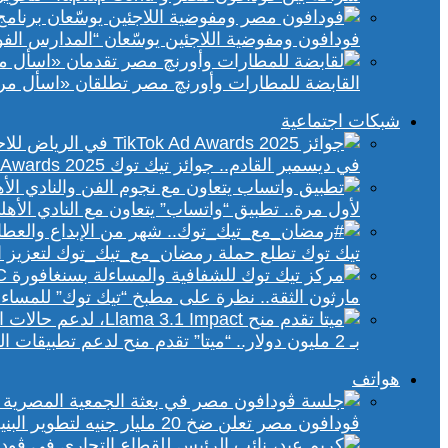
فودافون ومفوضية اللاجئين يوسّعان “المدارس الفورية” إلى 70 مدرسة 
القابضة للمطارات وأورنچ مصر تطلقان «اسأل مر
شبكات اجتماعية
في ديسمبر القادم.. جوائز تيك توك Ad Awards 2025 تحتفي بالإبداع الإعلاني في الشرق الأوسط
لأول مرة.. تطبيق “واتساب” يتعاون مع النادي الأ
تيك توك تطلع حملة رمضان_مع_تيك_توك لتعزيز ال
مارثون الثقة.. نظرة على مطبخ “تيك توك” للمساء
بـ 2 مليون دولار.. “ميتا” تقدم منح لدعم تطبيقات الذكاء الاصطناعي في إفريقيا والشرق الأوسط
هواتف
ڤودافون مصر تعلن ضخ 20 مليار جنيه لتطوير البنية التحتية الرقمية