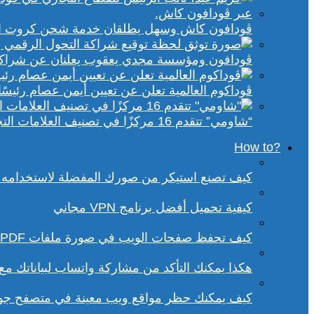
ڤودافون كاش وسهل يطلقان خدمة شحن كروت الكهر
ڤودافون ومؤسسة مجدي يعقوب يعلنان عن شراكة ا
ڤوداكوم العالمية تعلن عن تعيين أيمن عصام رئيسًا 
“شاومي” تتقدم 16 مركزًا في تصنيف العلامات التجارية الأكثر تأثيرًا في إفريقيا لعام 2025
?How to
كيف تصنع استيكر من صورك المفضلة لاستخدامه 
كيفية تحميل أفضل برنامج VPN مجاني
كيف تحفظ صفحات الويب في صورة ملفات PDF من داخل متصفح كروم؟
هكذا يمكنك التأكد من مشاركة واتساب لبياناتك م
كيف يمكنك حظر مواقع ويب معينة في متصفح ج