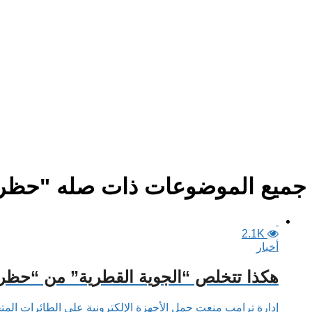
جميع الموضوعات ذات صله "حظر ال
2.1K
أخبار
هكذا تتخلص “الجوية القطرية” من “حظر
إدارة ترامب منعت حمل الأجهزة الإلكترونية على الطائرات المتج