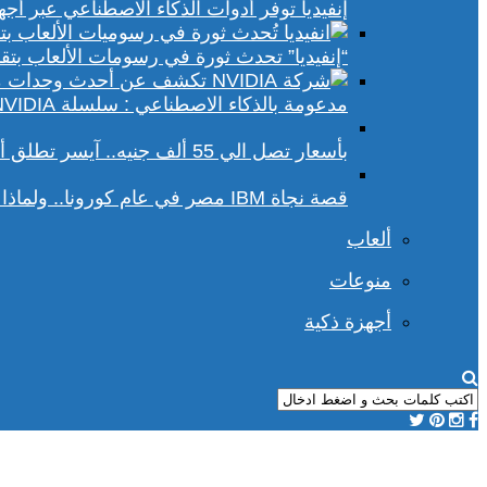
إنفيديا توفر أدوات الذكاء الاصطناعي عبر أجهزة الكمبيوتر ا
“إنفيديا” تحدث ثورة في رسومات الألعاب بتقنيات DLSS 4 و racing
مدعومة بالذكاء الاصطناعي : سلسلة NVIDIA الجديدة تفتح آفاقًا أوسع في عالم رسومات الكمبيوتر
بأسعار تصل الي 55 ألف جنيه.. آيسر تطلق أجهزة بريداتور لمحبي الألعاب
قصة نجاة IBM مصر في عام كورونا.. ولماذا يجب علينا أن نحسد موظفي الشركة؟
ألعاب
منوعات
أجهزة ذكية