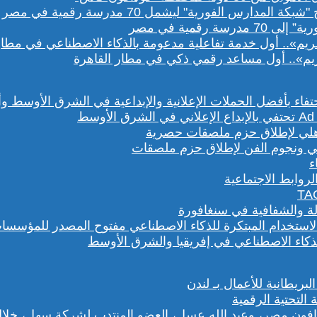
رقمية في مصر
يم».. أول مساعد رقمي ذكي في مطار القاهرة
هلي ونجوم الفن لإطلاق حزم ملصقات
روابط الاجتماعية
لة والشفافية في سنغافورة