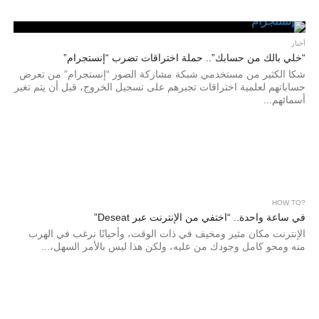
أخبار
“خلي بالك من حسابك”.. حملة اختراقات تضرب “إنستجرام”
شكا الكثير من مستخدمي شبكة مشاركة الصور “إنستجرام” من تعرض
حساباتهم لعلمية اختراقات تجبرهم على تسجيل الخروج، قبل أن يتم تغير
أسمائهم...
?HOW TO
في ساعة واحدة.. “اختفي من الإنترنت عبر Deseat”
الإنترنت مكان مثير ومخيف في ذات الوقت، وأحيانًا نرغب في الهرب
منه ومحو كامل وجودك من عليه، ولكن هذا ليس بالأمر السهل،...