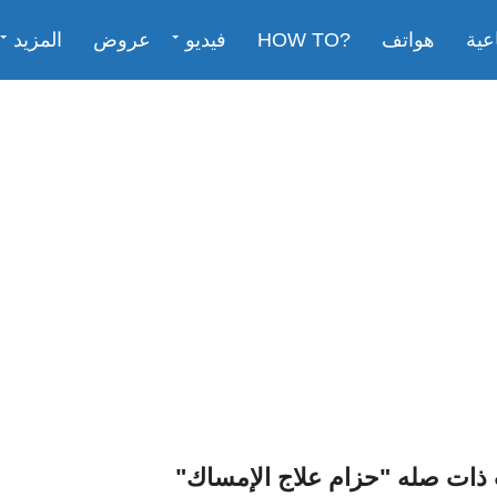
عية
هواتف
?HOW TO
فيديو
عروض
المزيد
ذات صله "حزام علاج الإمساك"