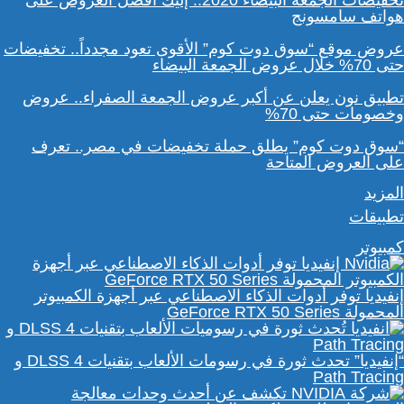
تخفيضات الجمعة البيضاء 2020.. إليك أفضل العروض على
هواتف سامسونج
عروض موقع “سوق دوت كوم” الأقوى تعود مجدداً.. تخفيضات
حتى 70% خلال عروض الجمعة البيضاء
تطبيق نون يعلن عن أكبر عروض الجمعة الصفراء.. عروض
وخصومات حتى 70%
“سوق دوت كوم” يطلق حملة تخفيضات في مصر.. تعرف
على العروض المتاحة
المزيد
تطبيقات
كمبيوتر
إنفيديا توفر أدوات الذكاء الاصطناعي عبر أجهزة الكمبيوتر
المحمولة GeForce RTX 50 Series
“إنفيديا” تحدث ثورة في رسومات الألعاب بتقنيات DLSS 4 و
Path Tracing