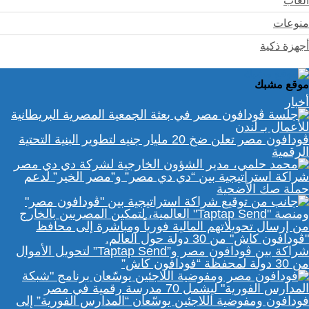
ألعاب
منوعات
أجهزة ذكية
موقع مشبك
أخبار
ڤودافون مصر تعلن ضخ 20 مليار جنيه لتطوير البنية التحتية
الرقمية
شراكة استراتيجية بين “دي دي مصر” و”مصر الخير” لدعم
حملة صك الأضحية
شراكة بين ڤودافون مصر و”Taptap Send” لتحويل الأموال
من 30 دولة لمحفظة “فودافون كاش”
فودافون ومفوضية اللاجئين يوسّعان “المدارس الفورية” إلى