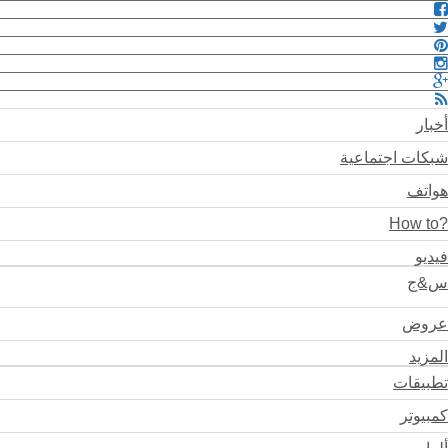
أخبار
شبكات اجتماعية
هواتف
?How to
فيديو
س&ج
عروض
المزيد
تطبيقات
كمبيوتر