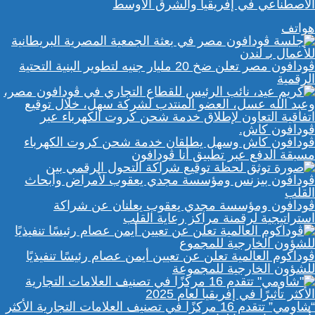
الاصطناعي في إفريقيا والشرق الأوسط
هواتف
ڤودافون مصر تعلن ضخ 20 مليار جنيه لتطوير البنية التحتية
الرقمية
ڤودافون كاش وسهل يطلقان خدمة شحن كروت الكهرباء
مسبقة الدفع عبر تطبيق أنا ڤودافون
ڤودافون ومؤسسة مجدي يعقوب يعلنان عن شراكة
استراتيجية لرقمنة مراكز رعاية القلب
ڤوداكوم العالمية تعلن عن تعيين أيمن عصام رئيسًا تنفيذيًا
للشؤون الخارجية للمجموعة
“شاومي” تتقدم 16 مركزًا في تصنيف العلامات التجارية الأكثر