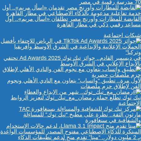
70 مدرسة رقمية في مصر
القابضة للمطارات وأورنچ مصر تطلقان «اسأل مريم».. أول
مساعد رقمي ذكي في مطار القاهرة
شبكات اجتماعية
في ديسمبر القادم.. جوائز تيك توك Ad Awards 2025 تحتفي
بالإبداع الإعلاني في الشرق الأوسط
لأول مرة.. تطبيق “واتساب” يتعاون مع النادي الأهلي ونجوم
الفن لإطلاق حزم ملصقات
تيك توك تطلع حملة رمضان_مع_تيك_توك لتعزيز الروابط
الاجتماعية
مارثون الثقة.. نظرة على مطبخ “تيك توك” للمساءلة
والشفافية في سنغافورة
بـ 2 مليون دولار.. “ميتا” تقدم منح لدعم تطبيقات الذكاء