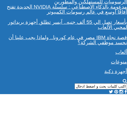
مدعومة بالذكاء الاصطناعي : سلسلة NVIDIA الجديدة تفتح
آفاقًا أوسع في عالم رسومات الكمبيوتر
بأسعار تصل الي 55 ألف جنيه.. آيسر تطلق أجهزة بريداتور
لمحبي الألعاب
قصة نجاة IBM مصر في عام كورونا.. ولماذا يجب علينا أن
نحسد موظفي الشركة؟
ألعاب
منوعات
أجهزة ذكية