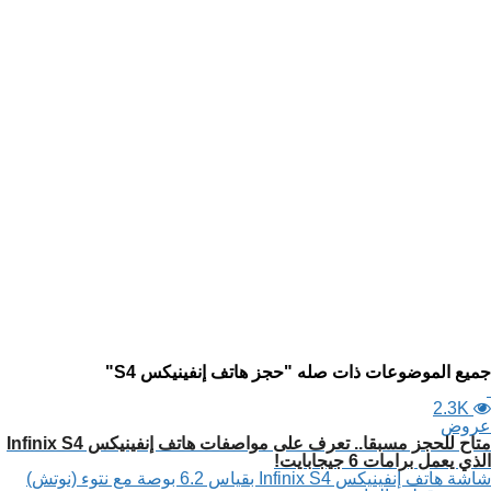
جميع الموضوعات ذات صله "حجز هاتف إنفينيكس S4"
2.3K
عروض
متاح للحجز مسبقا.. تعرف على مواصفات هاتف إنفينيكس Infinix S4
الذي يعمل برامات 6 جيجابايت!
شاشة هاتف إنفينيكس Infinix S4 بقياس 6.2 بوصة مع نتوء (نوتش)