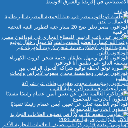
الاصطناعي في إفريقيا والشرق الأوسط
هواتف
ڤودافون مصر تعلن ضخ 20 مليار جنيه لتطوير البنية التحتية
الرقمية
ڤودافون كاش وسهل يطلقان خدمة شحن كروت الكهرباء
مسبقة الدفع عبر تطبيق أنا ڤودافون
ڤودافون ومؤسسة مجدي يعقوب يعلنان عن شراكة
استراتيجية لرقمنة مراكز رعاية القلب
ڤوداكوم العالمية تعلن عن تعيين أيمن عصام رئيسًا تنفيذيًا
للشؤون الخارجية للمجموعة
“شاومي” تتقدم 16 مركزًا في تصنيف العلامات التجارية الأكثر