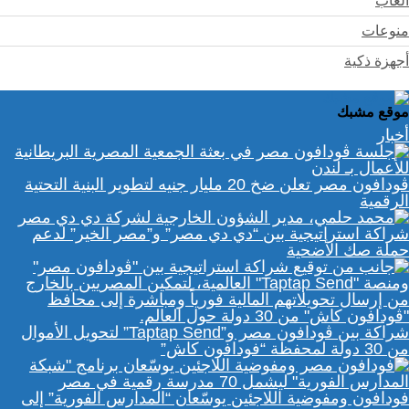
ألعاب
منوعات
أجهزة ذكية
موقع مشبك
أخبار
ڤودافون مصر تعلن ضخ 20 مليار جنيه لتطوير البنية التحتية
الرقمية
شراكة استراتيجية بين “دي دي مصر” و”مصر الخير” لدعم
حملة صك الأضحية
شراكة بين ڤودافون مصر و”Taptap Send” لتحويل الأموال
من 30 دولة لمحفظة “فودافون كاش”
فودافون ومفوضية اللاجئين يوسّعان “المدارس الفورية” إلى