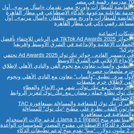
70 مدرسة رقمية في مصر
القابضة للمطارات وأورنچ مصر تطلقان «اسأل مريم».. أول
مساعد رقمي ذكي في مطار القاهرة
شبكات اجتماعية
في ديسمبر القادم.. جوائز تيك توك Ad Awards 2025 تحتفي
بالإبداع الإعلاني في الشرق الأوسط
لأول مرة.. تطبيق “واتساب” يتعاون مع النادي الأهلي ونجوم
الفن لإطلاق حزم ملصقات
تيك توك تطلع حملة رمضان_مع_تيك_توك لتعزيز الروابط
الاجتماعية
مارثون الثقة.. نظرة على مطبخ “تيك توك” للمساءلة
والشفافية في سنغافورة
بـ 2 مليون دولار.. “ميتا” تقدم منح لدعم تطبيقات الذكاء