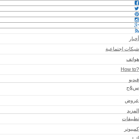
أخبار
شبكات اجتماعية
هواتف
?How to
فيديو
س&ج
عروض
المزيد
تطبيقات
كمبيوتر