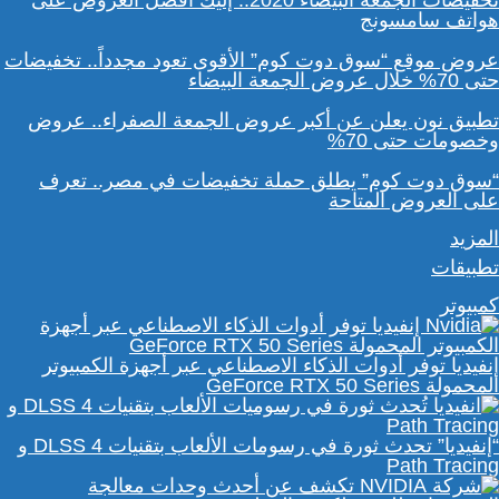
تخفيضات الجمعة البيضاء 2020.. إليك أفضل العروض على
هواتف سامسونج
عروض موقع “سوق دوت كوم” الأقوى تعود مجدداً.. تخفيضات
حتى 70% خلال عروض الجمعة البيضاء
تطبيق نون يعلن عن أكبر عروض الجمعة الصفراء.. عروض
وخصومات حتى 70%
“سوق دوت كوم” يطلق حملة تخفيضات في مصر.. تعرف
على العروض المتاحة
المزيد
تطبيقات
كمبيوتر
إنفيديا توفر أدوات الذكاء الاصطناعي عبر أجهزة الكمبيوتر
المحمولة GeForce RTX 50 Series
“إنفيديا” تحدث ثورة في رسومات الألعاب بتقنيات DLSS 4 و
Path Tracing