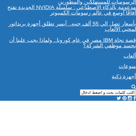
مدعومة بالذكاء الاصطناعي : سلسلة NVIDIA الجديدة تفتح
آفاقًا أوسع في عالم رسومات الكمبيوتر
بأسعار تصل الي 55 ألف جنيه.. آيسر تطلق أجهزة بريداتور
لمحبي الألعاب
قصة نجاة IBM مصر في عام كورونا.. ولماذا يجب علينا أن
نحسد موظفي الشركة؟
ألعاب
منوعات
أجهزة ذكية